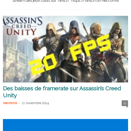
stream des jeux cools sur Twitch : https://twitch.tv/necr0mix
Des baisses de framerate sur Assassin’s Creed
Unity
-
necr0mix
11 novembre 2014
0