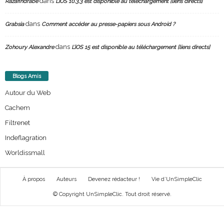
dans
Razafindrabe
L’iOS 10.3.3 est disponible au téléchargement [liens directs]
dans
Grabsia
Comment accéder au presse-papiers sous Android ?
dans
Zohoury Alexandre
L’iOS 15 est disponible au téléchargement [liens directs]
Blogs Amis
Autour du Web
Cachem
Filtrenet
Indeflagration
Worldissmall
À propos
Auteurs
Devenez rédacteur !
Vie d’UnSimpleClic
© Copyright UnSimpleClic. Tout droit réservé.