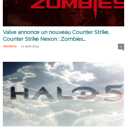
Valve annonce un nouveau Counter Strike,
Counter Strike Nexon : Zombies...
-
necr0mix
11 août 2014
0