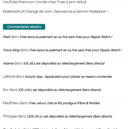
YouTube Premium s’invite chez Free à prix réduit
NotebookLM change de nom, bienvenue à Gemini Notebook !
Commentaires récents
dans
Matt
Free lance le paiement en 24 fois sans frais pour l’Apple Watch !
dans
Travis Kling
Free lance le paiement en 24 fois sans frais pour l’Apple Watch !
dans
Adama
iOS 26.5 est disponible au téléchargement [liens directs]
Lafond
dans
Konyks App : l’application pour piloter sa maison connectée
Riv
dans
iOS 17.6.1 est disponible au téléchargement [liens directs]
Ma2thieu
dans
Free, retour chez le fils prodigue (Fibre & Mobile)
Philippe
dans
L’iOS 26.3.1 est disponible au téléchargement [liens directs]