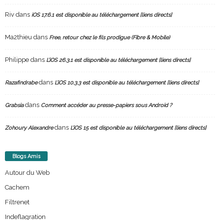
Riv
dans
iOS 17.6.1 est disponible au téléchargement [liens directs]
Ma2thieu
dans
Free, retour chez le fils prodigue (Fibre & Mobile)
Philippe
dans
L’iOS 26.3.1 est disponible au téléchargement [liens directs]
dans
Razafindrabe
L’iOS 10.3.3 est disponible au téléchargement [liens directs]
dans
Grabsia
Comment accéder au presse-papiers sous Android ?
dans
Zohoury Alexandre
L’iOS 15 est disponible au téléchargement [liens directs]
Blogs Amis
Autour du Web
Cachem
Filtrenet
Indeflagration