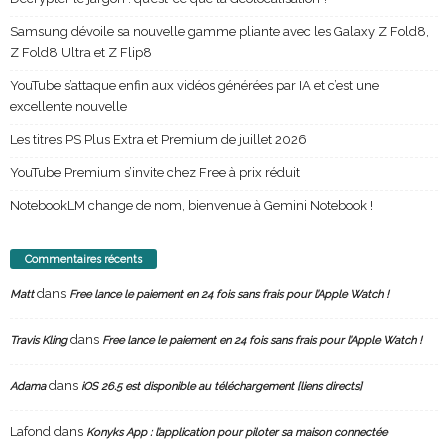
Samsung dévoile sa nouvelle gamme pliante avec les Galaxy Z Fold8,
Z Fold8 Ultra et Z Flip8
YouTube s’attaque enfin aux vidéos générées par IA et c’est une
excellente nouvelle
Les titres PS Plus Extra et Premium de juillet 2026
YouTube Premium s’invite chez Free à prix réduit
NotebookLM change de nom, bienvenue à Gemini Notebook !
Commentaires récents
dans
Matt
Free lance le paiement en 24 fois sans frais pour l’Apple Watch !
dans
Travis Kling
Free lance le paiement en 24 fois sans frais pour l’Apple Watch !
dans
Adama
iOS 26.5 est disponible au téléchargement [liens directs]
Lafond
dans
Konyks App : l’application pour piloter sa maison connectée