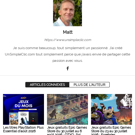
Matt
https://www.unsimpleclic.com
Je suis comme beaucoup, tout simplement un passionné. J’ai créé
UnSimpleClic.com tout simplement parce que j’avais envie de partager cette
passion avec vous.
ARTICLES CONNEXES
PLUS DE L'AUTEUR
Les titres PlayStation Plus
Jeux gratuits Epic Games
Jeux gratuits Epic Games
Essential d’août 2026
Store du 30 juillet au 6
Store du 23 au 30 juillet
août 2026 : OTXO, Sol
2026 : Foretales,