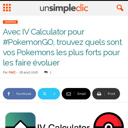
GAMING
Avec IV Calculator pour
#PokemonGO, trouvez quels sont
vos Pokemons les plus forts pour
les faire évoluer
Par
Matt
-
28 août 2016
1
Facebook
X
Email
Print