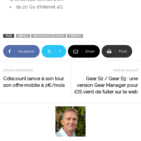
de 20 Go d’Internet 4G.
TAGS
B&YOU
BOUYGUES TELECOM
FORFAIT
Facebook
X
Email
Print
Article précédent
Article suivant
Cdiscount lance à son tour
Gear S2 / Gear S3 : une
son offre mobile à 2€/mois
version Gear Manager pour
iOS vient de fuiter sur le web