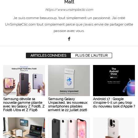
Matt
https://www.unsimpleclic.com
Je suis comme beaucoup, tout simplement un passionné. J’ai créé
UnSimpleClic.com tout simplement parce que j’avais envie de partager cette
passion avec vous.
ARTICLES CONNEXES
PLUS DE L'AUTEUR
Samsung dévoile sa
Samsung Galaxy
Android 17 : Google
nouvelle gamme pliante
Unpacked, les nouveaux
s’inspire-t-il un peu trop
avec les Galaxy Z Fold8, Z
smartphones pliables
du nouveau look d’Apple ?
Fold8 Ultra et Z Flip8
arrivent le 22 juillet 2026