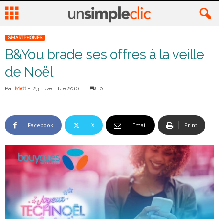
SMARTPHONES
B&You brade ses offres à la veille
de Noël
Par
Matt
-
23 novembre 2016
0
Facebook
X
Email
Print