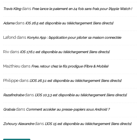
dans
Travis Kling
Free lance le paiement en 24 fois sans frais pour l’Apple Watch !
dans
Adama
iOS 26.5 est disponible au téléchargement [liens directs]
Lafond
dans
Konyks App : l’application pour piloter sa maison connectée
Riv
dans
iOS 17.6.1 est disponible au téléchargement [liens directs]
Ma2thieu
dans
Free, retour chez le fils prodigue (Fibre & Mobile)
Philippe
dans
L’iOS 26.3.1 est disponible au téléchargement [liens directs]
dans
Razafindrabe
L’iOS 10.3.3 est disponible au téléchargement [liens directs]
dans
Grabsia
Comment accéder au presse-papiers sous Android ?
dans
Zohoury Alexandre
L’iOS 15 est disponible au téléchargement [liens directs]