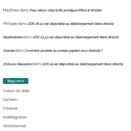
Ma2thieu
dans
Free, retour chez le fils prodigue (Fibre & Mobile)
Philippe
dans
L’iOS 26.3.1 est disponible au téléchargement [liens directs]
dans
Razafindrabe
L’iOS 10.3.3 est disponible au téléchargement [liens directs]
dans
Grabsia
Comment accéder au presse-papiers sous Android ?
dans
Zohoury Alexandre
L’iOS 15 est disponible au téléchargement [liens directs]
Blogs Amis
Autour du Web
Cachem
Filtrenet
Indeflagration
Worldissmall