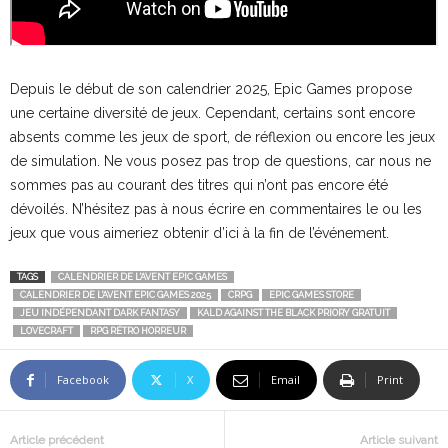
Depuis le début de son calendrier 2025, Epic Games propose
une certaine diversité de jeux. Cependant, certains sont encore
absents comme les jeux de sport, de réflexion ou encore les jeux
de simulation. Ne vous posez pas trop de questions, car nous ne
sommes pas au courant des titres qui n’ont pas encore été
dévoilés. N’hésitez pas à nous écrire en commentaires le ou les
jeux que vous aimeriez obtenir d’ici à la fin de l’événement.
TAGS
CALENDRIER DE L'AVENT EPIC GAMES
CALENDRIER DE L'AVENT EPIC GAMES 2025
CRPG
EPIC GAMES STORE
JEU INDÉPENDANT DARK FANTASY
KALD AGAINST THE BLACK PRIORY GRATUIT
LOVECRAFT
RPG RÉTRO HORREUR
Facebook
X
Email
Print
Article précédent
Article suivant