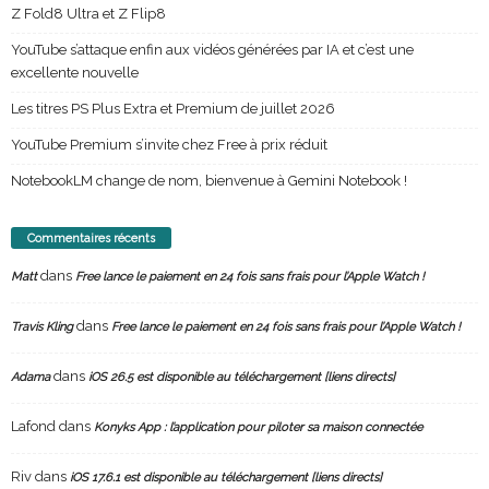
Z Fold8 Ultra et Z Flip8
YouTube s’attaque enfin aux vidéos générées par IA et c’est une
excellente nouvelle
Les titres PS Plus Extra et Premium de juillet 2026
YouTube Premium s’invite chez Free à prix réduit
NotebookLM change de nom, bienvenue à Gemini Notebook !
Commentaires récents
dans
Matt
Free lance le paiement en 24 fois sans frais pour l’Apple Watch !
dans
Travis Kling
Free lance le paiement en 24 fois sans frais pour l’Apple Watch !
dans
Adama
iOS 26.5 est disponible au téléchargement [liens directs]
Lafond
dans
Konyks App : l’application pour piloter sa maison connectée
Riv
dans
iOS 17.6.1 est disponible au téléchargement [liens directs]