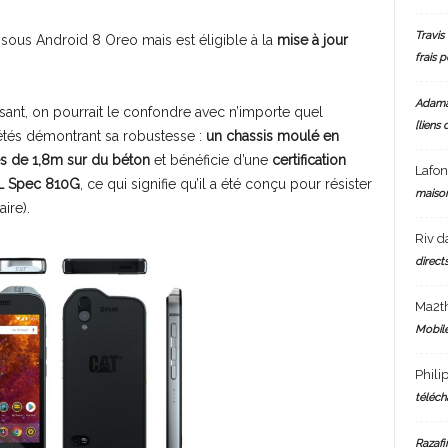
Travis 
ré sous Android 8 Oreo mais est éligible à la
mise à jour
frais 
Adam
sant, on pourrait le confondre avec n’importe quel
[liens 
étés démontrant sa robustesse :
un chassis moulé en
es de 1,8m sur du béton
et bénéficie d’une
certification
Lafo
IL Spec 810G
, ce qui signifie qu’il a été conçu pour résister
maiso
aire).
Riv
d
directs
Ma2t
Mobile
Phili
téléch
Razafi