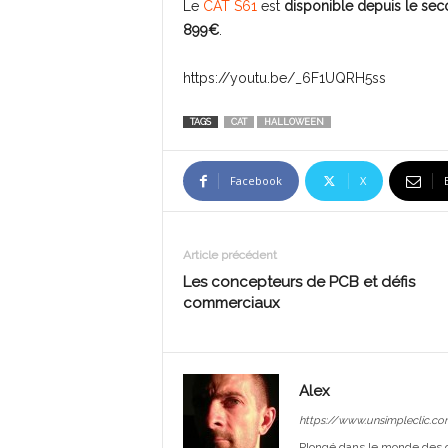
Le
CAT S61
est
disponible depuis le se
899€
.
https://youtu.be/_6F1UQRH5ss
TAGS
CAT
HALLOWEEN
Facebook
X
Article précédent
Les concepteurs de PCB et défis
commerciaux
Alex
https://www.unsimpleclic.co
Plongé dans le monde des or