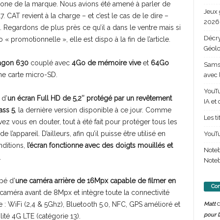
phone de la marque. Nous avions été amené à parler de
Jeux 
7. CAT revient à la charge – et c’est le cas de le dire –
2026 
 Regardons de plus près ce qu’il a dans le ventre mais si
Décry
« promotionnelle », elle est dispo à la fin de l’article.
Géolo
agon 630
couplé avec
4Go de mémoire vive
et
64Go
Samsu
ne carte micro-SD.
avec 
YouTu
 d’
un écran Full HD de 5,2″ protégé par un revêtement
IA et
ass 5
, la dernière version disponible à ce jour. Comme
Les t
z vous en douter, tout à été fait pour protéger tous les
 l’appareil. D’ailleurs, afin qu’il puisse être utilisé en
YouTu
nditions,
l’écran fonctionne avec des doigts mouillés et
Note
.
Noteb
ipé d’
une caméra arrière de 16Mpx capable de filmer en
Com
 caméra avant de 8Mpx et intègre toute la connectivité
d
 : WiFi (2,4 & 5Ghz), Bluetooth 5.0, NFC, GPS amélioré et
Matt
pour l
ité 4G LTE (catégorie 13).