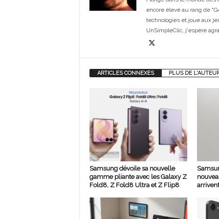
encore élevé au rang de "G
technologies et joue aux je
UnSimpleClic, j'espère agrand
ARTICLES CONNEXES
PLUS DE L'AUTEU
Samsung dévoile sa nouvelle
Samsun
gamme pliante avec les Galaxy Z
nouvea
Fold8, Z Fold8 Ultra et Z Flip8
arrivent