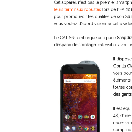
Cet appareil n’est pas le premier smart
leurs terminaux robustes
lors de l’IFA 201
pour promouvoir les qualités de son S61.
vous voulez d’abord visionner cette vidéo 
Le CAT S61 embarque une puce
Snapdr
d’espace de stockage
, extensible avec u
Il dispose
Gorilla Gl
vous pouve
éléments de
toutes co
des gants
Il est équ
4K
, d’une
nécessaire
compatibil