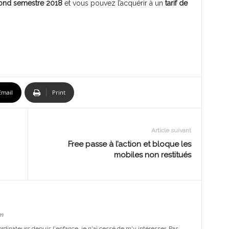
cond semestre 2018
et vous pouvez l’acquérir à un
tarif de
Email
Print
Article suivant
Free passe à l’action et bloque les
mobiles non restitués
m
dinateurs depuis l'enfance, je n'ai cessé de m'y intéresser. Pas