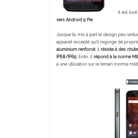
Il est liv
vers Android 9 Pie
Jusque là, mis à part le design peu sédui
appareil excepté qu’il regorge de propri
aluminium renforcé
, il
résiste à des chut
IP68/IP69
. Enfin, il
répond à la norme M
à une utilisation sur le terrain (norme milit