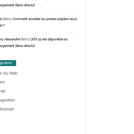
argement [liens directs]
dans
a
Comment accéder au presse-papiers sous
d ?
dans
ry Alexandre
L’iOS 15 est disponible au
argement [liens directs]
gs Amis
ur du Web
em
net
lagration
issmall