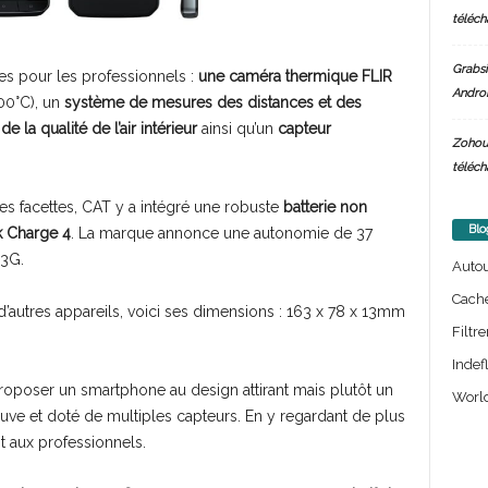
téléch
Grabsi
iles pour les professionnels :
une caméra thermique FLIR
Androi
00°C), un
système de mesures des distances et des
e la qualité de l’air intérieur
ainsi qu’un
capteur
Zohou
téléch
es facettes, CAT y a intégré une robuste
batterie non
Blo
 Charge 4
. La marque annonce une autonomie de 37
 3G.
Auto
Cach
’autres appareils, voici ses dimensions : 163 x 78 x 13mm
Filtre
Indef
roposer un smartphone au design attirant mais plutôt un
World
euve et doté de multiples capteurs. En y regardant de plus
t aux professionnels.