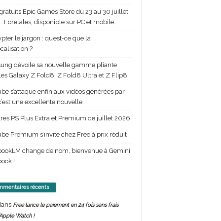
gratuits Epic Games Store du 23 au 30 juillet
: Foretales, disponible sur PC et mobile
pter le jargon : qu’est-ce que la
calisation ?
ng dévoile sa nouvelle gamme pliante
les Galaxy Z Fold8, Z Fold8 Ultra et Z Flip8
be s’attaque enfin aux vidéos générées par
 c’est une excellente nouvelle
itres PS Plus Extra et Premium de juillet 2026
be Premium s’invite chez Free à prix réduit
bookLM change de nom, bienvenue à Gemini
ook !
mentaires récents
ans
Free lance le paiement en 24 fois sans frais
’Apple Watch !