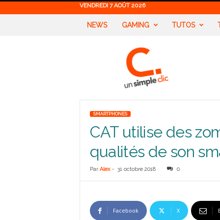
VENDREDI 7 AOÛT 2026
NEWS
GAMING
TUTOS
U
n
S
i
m
p
l
SMARTPHONES
e
CAT utilise des zo
C
l
qualités de son s
i
c
Par
Alex
-
31 octobre 2018
0
Facebook
X