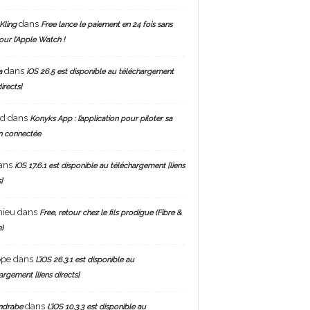
dans
Kling
Free lance le paiement en 24 fois sans
pour l’Apple Watch !
dans
a
iOS 26.5 est disponible au téléchargement
directs]
nd
dans
Konyks App : l’application pour piloter sa
n connectée
ans
iOS 17.6.1 est disponible au téléchargement [liens
]
hieu
dans
Free, retour chez le fils prodigue (Fibre &
)
ppe
dans
L’iOS 26.3.1 est disponible au
argement [liens directs]
dans
ndrabe
L’iOS 10.3.3 est disponible au