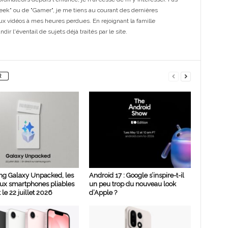
eek" ou de "Gamer", je me tiens au courant des dernières
ux vidéos à mes heures perdues. En rejoignant la famille
ir l'éventail de sujets déjà traités par le site.
R
g Galaxy Unpacked, les
Android 17 : Google s’inspire-t-il
ux smartphones pliables
un peu trop du nouveau look
 le 22 juillet 2026
d’Apple ?