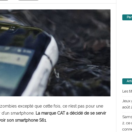
Par
Art
Les t
Jeux 
zombies excepté que cette fois, ce n’est pas pour une
août 
er d’un smartphone.
La marque CAT a décidé de se servir
Samsu
oir son smartphone S61
.
2, ce
conn