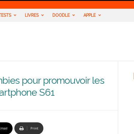
TESTS
LIVRES
DOODLE
APPLE
mbies pour promouvoir les
martphone S61
Email
Print