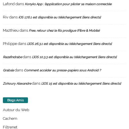
Lafond
dans
Konyks App : l’application pour piloter sa maison connectée
Riv
dans
iOS 17.6.1 est disponible au téléchargement [liens directs]
Ma2thieu
dans
Free, retour chez le fils prodigue (Fibre & Mobile)
Philippe
dans
L’iOS 26.3.1 est disponible au téléchargement [liens directs]
dans
Razafindrabe
L’iOS 10.3.3 est disponible au téléchargement [liens directs]
dans
Grabsia
Comment accéder au presse-papiers sous Android ?
dans
Zohoury Alexandre
L’iOS 15 est disponible au téléchargement [liens directs]
Blogs Amis
Autour du Web
Cachem
Filtrenet