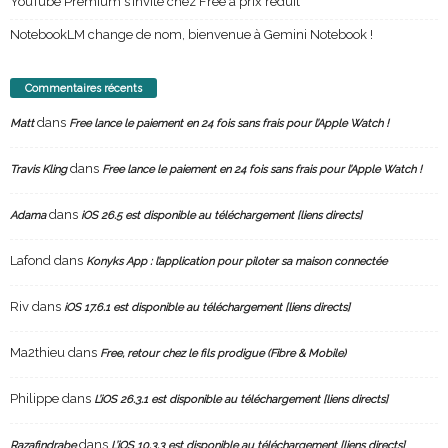
YouTube Premium s’invite chez Free à prix réduit
NotebookLM change de nom, bienvenue à Gemini Notebook !
Commentaires récents
dans
Matt
Free lance le paiement en 24 fois sans frais pour l’Apple Watch !
dans
Travis Kling
Free lance le paiement en 24 fois sans frais pour l’Apple Watch !
dans
Adama
iOS 26.5 est disponible au téléchargement [liens directs]
Lafond
dans
Konyks App : l’application pour piloter sa maison connectée
Riv
dans
iOS 17.6.1 est disponible au téléchargement [liens directs]
Ma2thieu
dans
Free, retour chez le fils prodigue (Fibre & Mobile)
Philippe
dans
L’iOS 26.3.1 est disponible au téléchargement [liens directs]
dans
Razafindrabe
L’iOS 10.3.3 est disponible au téléchargement [liens directs]