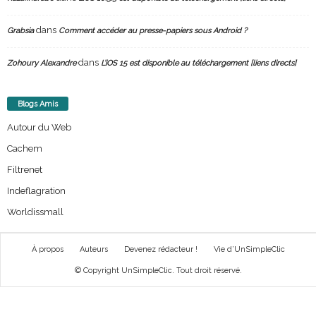
dans
Grabsia
Comment accéder au presse-papiers sous Android ?
dans
Zohoury Alexandre
L’iOS 15 est disponible au téléchargement [liens directs]
Blogs Amis
Autour du Web
Cachem
Filtrenet
Indeflagration
Worldissmall
À propos
Auteurs
Devenez rédacteur !
Vie d’UnSimpleClic
© Copyright UnSimpleClic. Tout droit réservé.