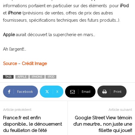
informations portaient en particulier sur des éléments pour
iPod
et
iPhone
(prévisions de ventes, offres de prix des autres
fournisseurs, spécifications techniques des futurs produits…).
Apple
aurait découvert la supercherie en mars…
Ah l’argent!…
Source
–
Crédit Image
TAGS
APPLE
IPHONE
IPOD
Facebook
X
Email
Print
Article précédent
Article suivant
France.fr est enfin
Google Street View témoin
disponible… le dénouement
d’un meurtre… non juste une
du feuilleton de l’été
fillette qui joue!!