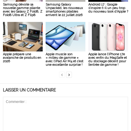
Samsung dévoile sa
Samsung Galaxy
Android 17 : Google
nouvelle gamme pliante
Unpacked, les nouveaux
s’inspire-t-il un peu trop
avec les Galaxy Z Fold8, Z
smartphones pliables
du nouveau look d’Apple ?
Fold8 Ultra et Z Flip8
arrivent le 22 juillet 2026
Apple prépare une
Apple muscle son
Apple lance l’iPhone 17e
avalanche de produits en
« milieu de gamme »
avec enfin du MagSafe et
2026
avec l’iPad Air M4 et c’est
du stockage décent pour
une excellente surprise !
l’entrée de gamme !
LAISSER UN COMMENTAIRE