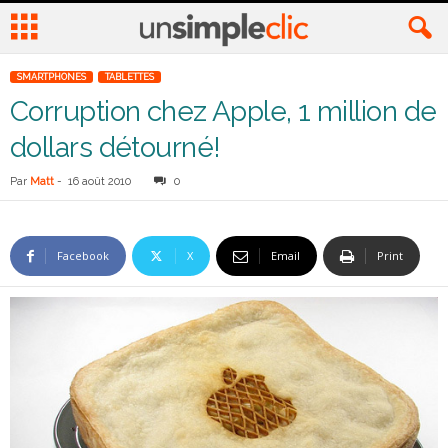
SMARTPHONES
TABLETTES
Corruption chez Apple, 1 million de
dollars détourné!
Par
Matt
-
16 août 2010
0
Facebook
X
Email
Print