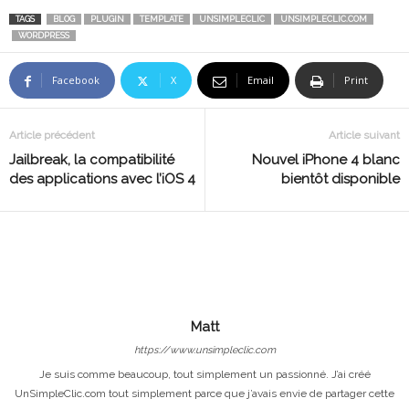
TAGS
BLOG
PLUGIN
TEMPLATE
UNSIMPLECLIC
UNSIMPLECLIC.COM
WORDPRESS
Facebook
X
Email
Print
Article précédent
Article suivant
Jailbreak, la compatibilité
Nouvel iPhone 4 blanc
des applications avec l’iOS 4
bientôt disponible
Matt
https://www.unsimpleclic.com
Je suis comme beaucoup, tout simplement un passionné. J’ai créé
UnSimpleClic.com tout simplement parce que j’avais envie de partager cette