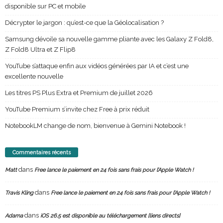
disponible sur PC et mobile
Décrypter le jargon : qu’est-ce que la Géolocalisation ?
Samsung dévoile sa nouvelle gamme pliante avec les Galaxy Z Fold8,
Z Fold8 Ultra et Z Flip8
YouTube s’attaque enfin aux vidéos générées par IA et c’est une
excellente nouvelle
Les titres PS Plus Extra et Premium de juillet 2026
YouTube Premium s’invite chez Free à prix réduit
NotebookLM change de nom, bienvenue à Gemini Notebook !
Commentaires récents
dans
Matt
Free lance le paiement en 24 fois sans frais pour l’Apple Watch !
dans
Travis Kling
Free lance le paiement en 24 fois sans frais pour l’Apple Watch !
dans
Adama
iOS 26.5 est disponible au téléchargement [liens directs]