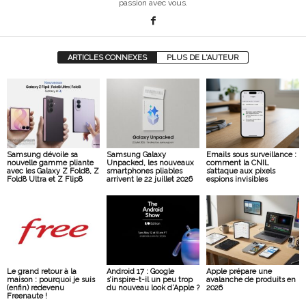
passion avec vous.
ARTICLES CONNEXES
PLUS DE L'AUTEUR
Samsung dévoile sa
Samsung Galaxy
Emails sous surveillance :
nouvelle gamme pliante
Unpacked, les nouveaux
comment la CNIL
avec les Galaxy Z Fold8, Z
smartphones pliables
s’attaque aux pixels
Fold8 Ultra et Z Flip8
arrivent le 22 juillet 2026
espions invisibles
Le grand retour à la
Android 17 : Google
Apple prépare une
maison : pourquoi je suis
s’inspire-t-il un peu trop
avalanche de produits en
(enfin) redevenu
du nouveau look d’Apple ?
2026
Freenaute !