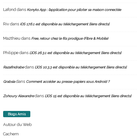
Lafond
dans
Konyks App : l’application pour piloter sa maison connectée
Riv
dans
iOS 17.6.1 est disponible au téléchargement [liens directs]
Ma2thieu
dans
Free, retour chez le fils prodigue (Fibre & Mobile)
Philippe
dans
L’iOS 26.3.1 est disponible au téléchargement [liens directs]
dans
Razafindrabe
L’iOS 10.3.3 est disponible au téléchargement [liens directs]
dans
Grabsia
Comment accéder au presse-papiers sous Android ?
dans
Zohoury Alexandre
L’iOS 15 est disponible au téléchargement [liens directs]
Blogs Amis
Autour du Web
Cachem