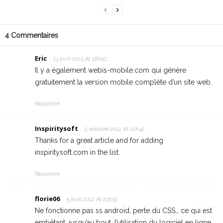
4 Commentaires
Eric
13 avril 2015 At 16h57
Il y a également webis-mobile.com qui génère
gratuitement la version mobile complète d’un site web.
Répondre
Inspiritysoft
2 octobre 2012 At 12h42
Thanks for a great article and for adding
inspiritysoft.com in the list.
Répondre
florie06
5 avril 2012 At 23h52
Ne fonctionne pas ss android, perte du CSS… ce qui est
embêtant. jusqu’au bout, l’utilisation du logiciel en ligne