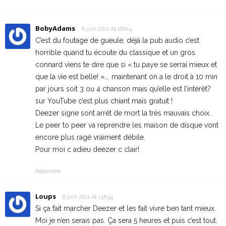
BobyAdams
6 juin 2011 At 16h14
C’est du foutage de gueule, déjà la pub audio c’est
horrible quand tu écoute du classique et un gros
connard viens te dire que si « tu paye se serrai mieux et
que la vie est belle! »…. maintenant on a le droit à 10 min
par jours soit 3 ou 4 chanson mais qu’elle est l’intérêt?
sur YouTube c’est plus chiant mais gratuit !
Deezer signe sont arrêt de mort la très mauvais choix.
Le peer to peer va reprendre les maison de disque vont
encore plus ragé vraiment débile.
Pour moi c adieu deezer c clair!
Répondre
Loups
6 juin 2011 At 15h34
Si ça fait marcher Deezer et les fait vivre ben tant mieux.
Moi je n’en serais pas. Ça sera 5 heures et puis c’est tout.