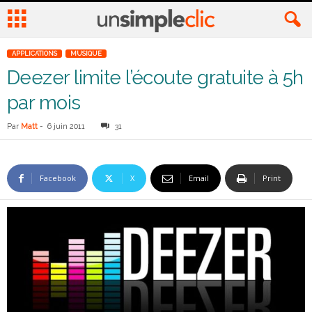
APPLICATIONS
MUSIQUE
Deezer limite l’écoute gratuite à 5h
par mois
Par
Matt
-
6 juin 2011
31
Facebook
X
Email
Print