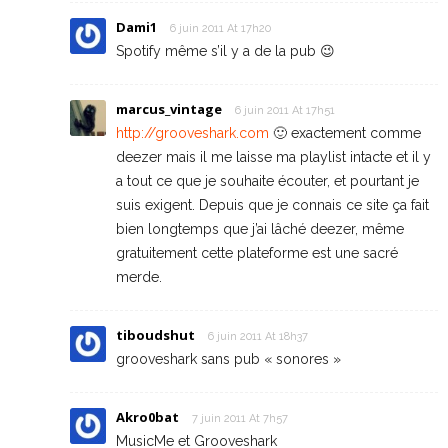
Dami1
6 juin 2011 At 17h20
Spotify même s’il y a de la pub 😉
marcus_vintage
6 juin 2011 At 17h51
http://grooveshark.com
🙂 exactement comme
deezer mais il me laisse ma playlist intacte et il y
a tout ce que je souhaite écouter, et pourtant je
suis exigent. Depuis que je connais ce site ça fait
bien longtemps que j’ai lâché deezer, même
gratuitement cette plateforme est une sacré
merde.
tiboudshut
6 juin 2011 At 18h37
grooveshark sans pub « sonores »
Akro0bat
7 juin 2011 At 7h57
MusicMe et Grooveshark