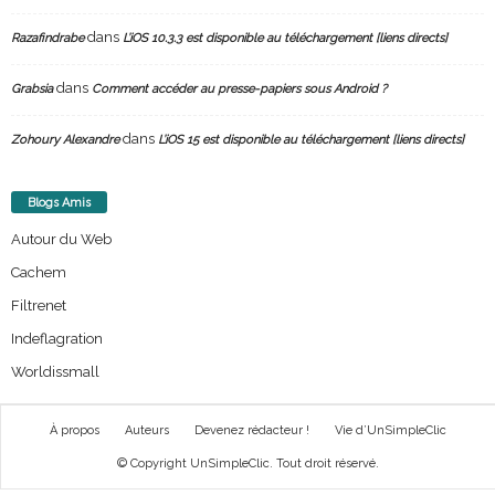
dans
Razafindrabe
L’iOS 10.3.3 est disponible au téléchargement [liens directs]
dans
Grabsia
Comment accéder au presse-papiers sous Android ?
dans
Zohoury Alexandre
L’iOS 15 est disponible au téléchargement [liens directs]
Blogs Amis
Autour du Web
Cachem
Filtrenet
Indeflagration
Worldissmall
À propos
Auteurs
Devenez rédacteur !
Vie d’UnSimpleClic
© Copyright UnSimpleClic. Tout droit réservé.