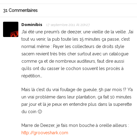
31 Commentaires
Dominibis
17 septembre 2011 At 20h27
J’ai été une preum’s de deezer, une vieille de la veille. J’ai
tout vu venir, la pub toute les 15 minutes ça passe, c’est
normal même : Payer les collecteurs de droits style
sacem revient très très cher surtout avec un catalogue
comme ça et de nombreux auditeurs, faut dire aussi
qu’ils ont du casser le cochon souvent les procès à
répétition…
Mais là c’est du vrai foutage de gueule, 5h par mois !? Y’a
un vrai problème dans leur plantation, ça fait 10 minutes
par jour et là je peux en entendre plus dans la superette
du coin 🙂
Marre de Deezer, je fais mon bouche à oreille ailleurs :
http://grooveshark.com