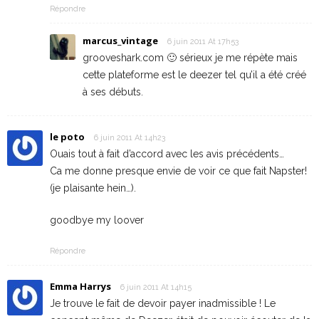
Répondre
marcus_vintage
6 juin 2011 At 17h53
grooveshark.com 🙂 sérieux je me répète mais
cette plateforme est le deezer tel qu’il a été créé
à ses débuts.
le poto
6 juin 2011 At 14h23
Ouais tout à fait d’accord avec les avis précédents…
Ca me donne presque envie de voir ce que fait Napster!
(je plaisante hein…).
goodbye my loover
Répondre
Emma Harrys
6 juin 2011 At 14h15
Je trouve le fait de devoir payer inadmissible ! Le