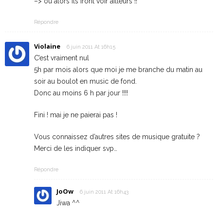
–> ou alors ils iront voir ailleurs !!
Répondre
Violaine
6 juin 2011 At 16h15
C’est vraiment nul
5h par mois alors que moi je me branche du matin au
soir au boulot en music de fond.
Donc au moins 6 h par jour !!!!
Fini ! mai je ne paierai pas !
Vous connaissez d’autres sites de musique gratuite ?
Merci de les indiquer svp…
Répondre
JoOw
6 juin 2011 At 16h43
Jiwa ^^