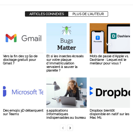
ARTICLES CONNEXES
PLUS DE L'AUTEUR
Vers la fin des 15 Go de
Et si les insectes écrasés
Mots de passe d’Apple vs.
stockage gratuit pour
sur votre plaque
Dashlane : Lequel est le
Gmail ?
d’immatriculation
meilleur pour vous ?
servaient à sauver la
planète ?
Des emojis 3D débarquent
5 applications
Dropbox bientôt
sur Teams
informatiques
disponible en natif sur les
indispensables au bureau
Mac M1