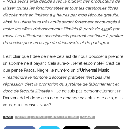
«
Nous avons ainsi décidé avec la plupart des producteurs de
laisser toutes les fonctionnalités et tous les catalogues libres
d’accès mais en limitant à 5 heures par mois l’écoute gratuite.
Ainsi, les utilisateurs très actifs seront fortement encouragés à
tester les offres d’abonnements illimités (à partir de 4,99€ par
mois). Les utilisateurs occasionnels pourront continuer à profiter
du service pour un usage de découverte et de partage
» .
Il est clair que l’idée derrière cela est de nous pousser à prendre
un abonnement payant. Cela aura-t-il l’effet escompté? C’est ce
que pense Pascal Nègre, le numéro un d’
Universal Music
«
restreindre le nombre d’écoutes gratuites n’est pas une
régression, c’est la promotion du système de l’abonnement et
donc de l’écoute illimitée
» . Je ne suis pas personnellement un
Deezer
addict donc cela ne me dérange pas plus que cela, mais
vous, qu’en pensez-vous?
TAGS
DEEZER
MUSIQUE
MUSIQUE EN LIGNE
ORANGE