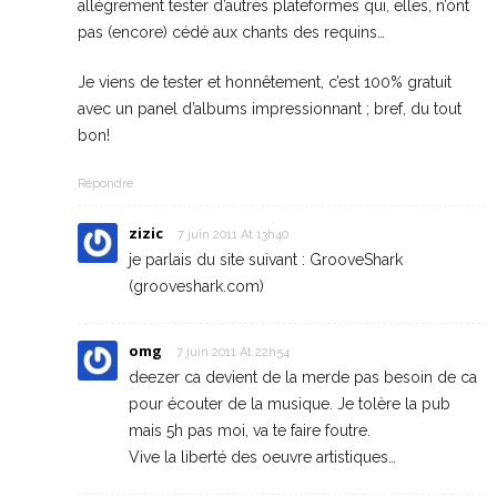
allégrement tester d’autres plateformes qui, elles, n’ont
pas (encore) cédé aux chants des requins…
Je viens de tester et honnêtement, c’est 100% gratuit
avec un panel d’albums impressionnant ; bref, du tout
bon!
Répondre
zizic
7 juin 2011 At 13h40
je parlais du site suivant : GrooveShark
(grooveshark.com)
omg
7 juin 2011 At 22h54
deezer ca devient de la merde pas besoin de ca
pour écouter de la musique. Je tolère la pub
mais 5h pas moi, va te faire foutre.
Vive la liberté des oeuvre artistiques…