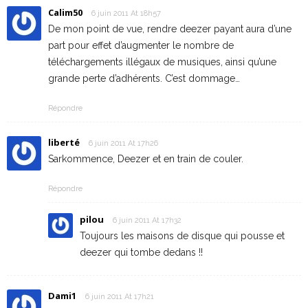
Calim50
6 juin 2011 At 18h57
De mon point de vue, rendre deezer payant aura d’une
part pour effet d’augmenter le nombre de
téléchargements illégaux de musiques, ainsi qu’une
grande perte d’adhérents. C’est dommage…
Répondre
liberté
6 juin 2011 At 17h26
Sarkommence, Deezer et en train de couler.
Répondre
pilou
6 juin 2011 At 17h32
Toujours les maisons de disque qui pousse et
deezer qui tombe dedans !!
Dami1
6 juin 2011 At 17h21