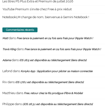
Les titres PS Plus Extra et Premium de juillet 2026
YouTube Premium s’invite chez Free à prix réduit
NotebookLM change de nom, bienvenue à Gemini Notebook !
Commentaires récents
dans
Matt
Free lance le paiement en 24 fois sans frais pour l’Apple Watch !
dans
Travis Kling
Free lance le paiement en 24 fois sans frais pour l’Apple Watch !
dans
Adama
iOS 26.5 est disponible au téléchargement [liens directs]
Lafond
dans
Konyks App : l’application pour piloter sa maison connectée
Riv
dans
iOS 17.6.1 est disponible au téléchargement [liens directs]
Ma2thieu
dans
Free, retour chez le fils prodigue (Fibre & Mobile)
Philippe
dans
L’iOS 26.3.1 est disponible au téléchargement [liens directs]