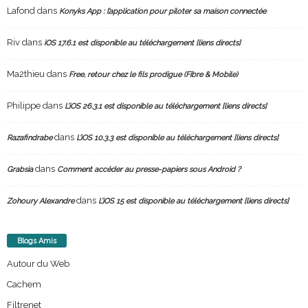
Lafond
dans
Konyks App : l’application pour piloter sa maison connectée
Riv
dans
iOS 17.6.1 est disponible au téléchargement [liens directs]
Ma2thieu
dans
Free, retour chez le fils prodigue (Fibre & Mobile)
Philippe
dans
L’iOS 26.3.1 est disponible au téléchargement [liens directs]
dans
Razafindrabe
L’iOS 10.3.3 est disponible au téléchargement [liens directs]
dans
Grabsia
Comment accéder au presse-papiers sous Android ?
dans
Zohoury Alexandre
L’iOS 15 est disponible au téléchargement [liens directs]
Blogs Amis
Autour du Web
Cachem
Filtrenet