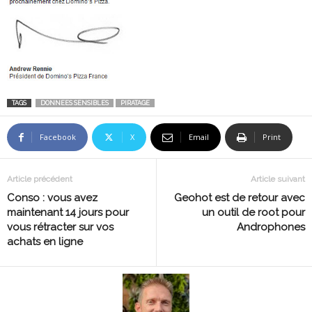
TAGS
DONNEES SENSIBLES
PIRATAGE
Facebook
X
Email
Print
Article précédent
Article suivant
Conso : vous avez
Geohot est de retour avec
maintenant 14 jours pour
un outil de root pour
vous rétracter sur vos
Androphones
achats en ligne