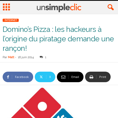
INTERNET
Domino’s Pizza : les hackeurs à
l’origine du piratage demande une
rançon!
Par
Matt
-
16 juin 2014
1
Facebook
X
Email
Print