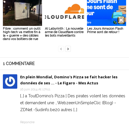
Fibre : comment un outil
AI Labyrinth : La nouvelle
Les Jours Amazon Flash
high-tech va mettre fin à
arme de Cloudflare contre
Prime sont de retour !
la « guerre » des câbles
les bots malveillants
dans vos boîtiers de rue
1 COMMENTAIRE
En plein Mondial, Domino's Pizza se fait hacker les
données de ses ... - Le Figaro - Mes Actus
16 juin 2014 At 17h11
[…] a ToutDomino’s Pizza | Des pirates volent les données
et demandent une …WebzeenUnSimpleClic (Blog) -
ZDNet -Sudinfo.be20 autres […]
Répondre