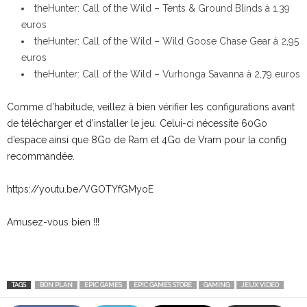
theHunter: Call of the Wild – Tents & Ground Blinds à 1,39
euros
theHunter: Call of the Wild – Wild Goose Chase Gear à 2,95
euros
theHunter: Call of the Wild – Vurhonga Savanna à 2,79 euros
Comme d’habitude, veillez à bien vérifier les configurations avant
de télécharger et d’installer le jeu. Celui-ci nécessite 60Go
d’espace ainsi que 8Go de Ram et 4Go de Vram pour la config
recommandée.
https://youtu.be/VGOTYfGMyoE
Amusez-vous bien !!!
TAGS
BON PLAN
EPIC GAMES
EPIC GAMES STORE
GAMING
JEUX VIDEO