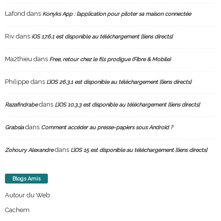
Lafond
dans
Konyks App : l’application pour piloter sa maison connectée
Riv
dans
iOS 17.6.1 est disponible au téléchargement [liens directs]
Ma2thieu
dans
Free, retour chez le fils prodigue (Fibre & Mobile)
Philippe
dans
L’iOS 26.3.1 est disponible au téléchargement [liens directs]
dans
Razafindrabe
L’iOS 10.3.3 est disponible au téléchargement [liens directs]
dans
Grabsia
Comment accéder au presse-papiers sous Android ?
dans
Zohoury Alexandre
L’iOS 15 est disponible au téléchargement [liens directs]
Blogs Amis
Autour du Web
Cachem