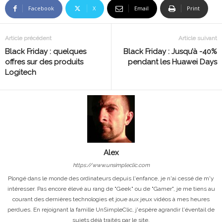
Facebook
X
Email
Print
Article précédent
Article suivant
Black Friday : quelques
Black Friday : Jusqu’à -40%
offres sur des produits
pendant les Huawei Days
Logitech
Alex
https://www.unsimpleclic.com
Plongé dans le monde des ordinateurs depuis l'enfance, je n'ai cessé de m'y
intéresser. Pas encore élevé au rang de "Geek" ou de "Gamer", je me tiens au
courant des dernières technologies et joue aux jeux vidéos à mes heures
perdues. En rejoignant la famille UnSimpleClic, j'espère agrandir l'éventail de
sujets déjà traités par le site.