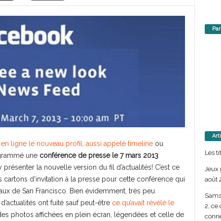
Par
Art
en ligne le nouveau profil, aussi appelé timeline
ou
Les t
grammé une
conférence de presse le 7 mars 2013
’y présenter la nouvelle version du fil d’actualités! C’est ce
Jeux 
es cartons d’invitation à la presse pour cette conférence qui
août 
aux de San Francisco. Bien évidemment, très peu
Samsu
’actualités ont fuité sauf peut-être
ce qu’avait révélé le
2, ce
des photos affichées en plein écran, légendées et celle de
conn