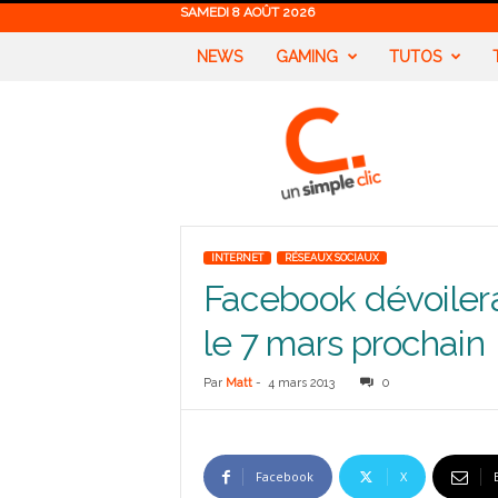
SAMEDI 8 AOÛT 2026
NEWS
GAMING
TUTOS
U
n
S
i
m
p
l
INTERNET
RÉSEAUX SOCIAUX
e
Facebook dévoilera 
C
l
le 7 mars prochain
i
c
Par
Matt
-
4 mars 2013
0
Facebook
X