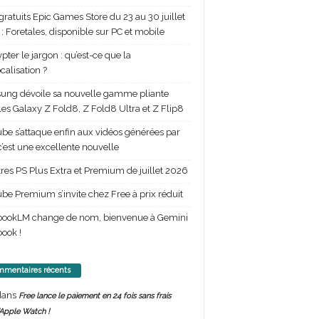
gratuits Epic Games Store du 23 au 30 juillet
: Foretales, disponible sur PC et mobile
pter le jargon : qu’est-ce que la
calisation ?
ng dévoile sa nouvelle gamme pliante
les Galaxy Z Fold8, Z Fold8 Ultra et Z Flip8
be s’attaque enfin aux vidéos générées par
 c’est une excellente nouvelle
itres PS Plus Extra et Premium de juillet 2026
be Premium s’invite chez Free à prix réduit
bookLM change de nom, bienvenue à Gemini
ook !
mentaires récents
ans
Free lance le paiement en 24 fois sans frais
’Apple Watch !