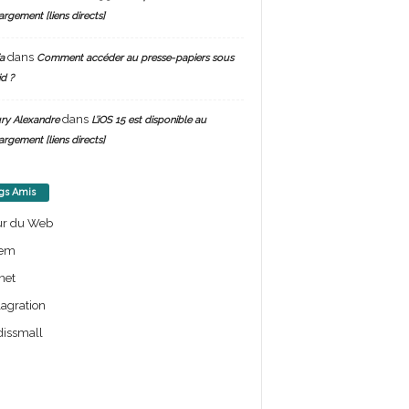
argement [liens directs]
dans
a
Comment accéder au presse-papiers sous
d ?
dans
ry Alexandre
L’iOS 15 est disponible au
argement [liens directs]
gs Amis
ur du Web
em
net
lagration
issmall