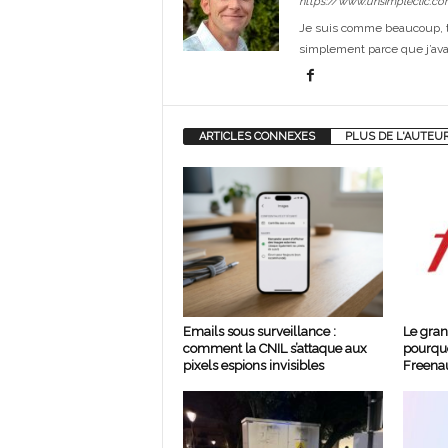
https://www.unsimpleclic.co
Je suis comme beaucoup, t
simplement parce que j’avai
ARTICLES CONNEXES
PLUS DE L'AUTEU
Emails sous surveillance :
Le gran
comment la CNIL s’attaque aux
pourquo
pixels espions invisibles
Freenau