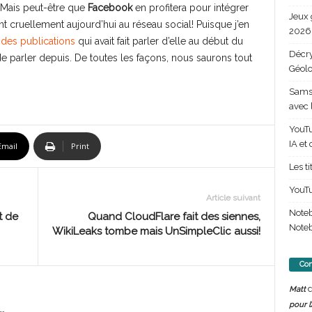
 Mais peut-être que
Facebook
en profitera pour intégrer
Jeux 
t cruellement aujourd’hui au réseau social! Puisque j’en
2026 
 des publications
qui avait fait parler d’elle au début du
Décry
e parler depuis. De toutes les façons, nous saurons tout
Géolo
Samsu
avec 
YouTu
IA et
Email
Print
Les t
YouTu
Article suivant
Note
t de
Quand CloudFlare fait des siennes,
Noteb
WikiLeaks tombe mais UnSimpleClic aussi!
Com
d
Matt
pour l