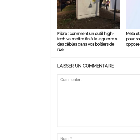
Fibre : comment un outil high-
Meta et 
tech va mettre fin à la « guerre »
pour so
des câbles dans vos boîtiers de
opposer
rue
LAISSER UN COMMENTAIRE