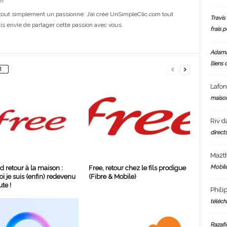
m
out simplement un passionné. J’ai créé UnSimpleClic.com tout
Travis 
s envie de partager cette passion avec vous.
frais 
Adam
[liens 
R
Lafo
maiso
Riv
d
directs
Ma2t
Mobile
d retour à la maison :
Free, retour chez le fils prodigue
i je suis (enfin) redevenu
(Fibre & Mobile)
te !
Phili
téléch
Razafi