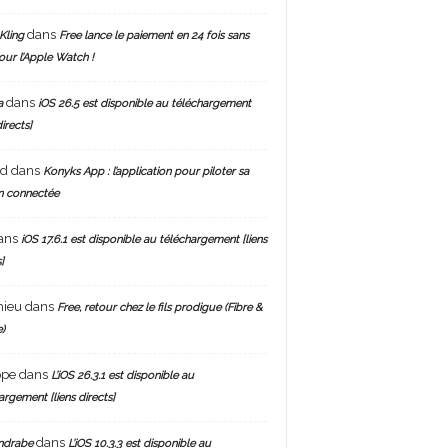
dans
Kling
Free lance le paiement en 24 fois sans
pour l’Apple Watch !
dans
a
iOS 26.5 est disponible au téléchargement
directs]
nd
dans
Konyks App : l’application pour piloter sa
n connectée
ans
iOS 17.6.1 est disponible au téléchargement [liens
]
hieu
dans
Free, retour chez le fils prodigue (Fibre &
)
ppe
dans
L’iOS 26.3.1 est disponible au
argement [liens directs]
dans
ndrabe
L’iOS 10.3.3 est disponible au