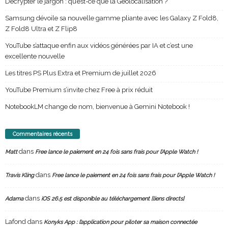
Décrypter le jargon : qu’est-ce que la Géolocalisation ?
Samsung dévoile sa nouvelle gamme pliante avec les Galaxy Z Fold8,
Z Fold8 Ultra et Z Flip8
YouTube s’attaque enfin aux vidéos générées par IA et c’est une
excellente nouvelle
Les titres PS Plus Extra et Premium de juillet 2026
YouTube Premium s’invite chez Free à prix réduit
NotebookLM change de nom, bienvenue à Gemini Notebook !
Commentaires récents
dans
Matt
Free lance le paiement en 24 fois sans frais pour l’Apple Watch !
dans
Travis Kling
Free lance le paiement en 24 fois sans frais pour l’Apple Watch !
dans
Adama
iOS 26.5 est disponible au téléchargement [liens directs]
Lafond
dans
Konyks App : l’application pour piloter sa maison connectée