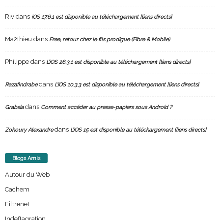
Riv
dans
iOS 17.6.1 est disponible au téléchargement [liens directs]
Ma2thieu
dans
Free, retour chez le fils prodigue (Fibre & Mobile)
Philippe
dans
L’iOS 26.3.1 est disponible au téléchargement [liens directs]
dans
Razafindrabe
L’iOS 10.3.3 est disponible au téléchargement [liens directs]
dans
Grabsia
Comment accéder au presse-papiers sous Android ?
dans
Zohoury Alexandre
L’iOS 15 est disponible au téléchargement [liens directs]
Blogs Amis
Autour du Web
Cachem
Filtrenet
Indeflagration