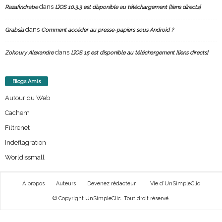
dans
Razafindrabe
L’iOS 10.3.3 est disponible au téléchargement [liens directs]
dans
Grabsia
Comment accéder au presse-papiers sous Android ?
dans
Zohoury Alexandre
L’iOS 15 est disponible au téléchargement [liens directs]
Blogs Amis
Autour du Web
Cachem
Filtrenet
Indeflagration
Worldissmall
À propos
Auteurs
Devenez rédacteur !
Vie d’UnSimpleClic
© Copyright UnSimpleClic. Tout droit réservé.