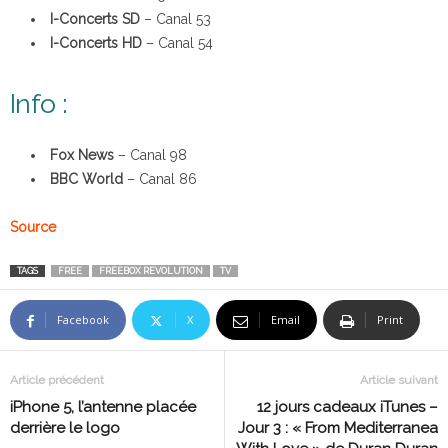
I-Concerts SD
– Canal 53
I-Concerts HD
– Canal 54
Info :
Fox News
– Canal 98
BBC World
– Canal 86
Source
TAGS
FREE
FREEBOX REVOLUTION
TV
Facebook
X
Email
Print
Article précédent
Article suivant
iPhone 5, l’antenne placée
12 jours cadeaux iTunes –
derrière le logo
Jour 3 : « From Mediterranea