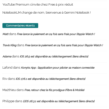
YouTube Premium s’invite chez Free à prix réduit
NotebookLM change de nom, bienvenue à Gemini Notebook !
Commentaires récents
dans
Matt
Free lance le paiement en 24 fois sans frais pour l’Apple Watch !
dans
Travis Kling
Free lance le paiement en 24 fois sans frais pour l’Apple Watch !
dans
Adama
iOS 26.5 est disponible au téléchargement [liens directs]
Lafond
dans
Konyks App : l’application pour piloter sa maison connectée
Riv
dans
iOS 17.6.1 est disponible au téléchargement [liens directs]
Ma2thieu
dans
Free, retour chez le fils prodigue (Fibre & Mobile)
Philippe
dans
L’iOS 26.3.1 est disponible au téléchargement [liens directs]