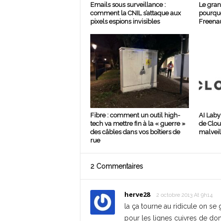
Emails sous surveillance :
Le gran
comment la CNIL s’attaque aux
pourquo
pixels espions invisibles
Freenau
Fibre : comment un outil high-
AI Laby
tech va mettre fin à la « guerre »
de Clou
des câbles dans vos boîtiers de
malveil
rue
2 Commentaires
herve28
2 octobre 2013 At 9h14
la ça tourne au ridicule on se 
pour les lignes cuivres de don