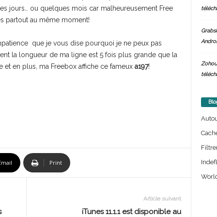
ues jours… ou quelques mois car malheureusement Free
téléch
ires partout au même moment!
Grabsi
Androi
mpatience que je vous dise pourquoi je ne peux pas
nt la longueur de ma ligne est 5 fois plus grande que la
Zohou
 et en plus, ma Freebox affiche ce fameux
a197
!
téléch
Blo
Auto
Cach
Filtre
Indef
Email
Print
World
Article suivant
s
iTunes 11.1.1 est disponible au