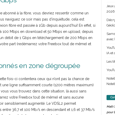
Jeux 
2026 
tre abonné à la fibre, vous devriez ressentir comme un
us naviguez ce soir mais pas d’inquiétude, cela est
Décry
Géolo
on fibre est passée à 1Gb depuis aujourd’hui! En effet, si
ée à 100 Mbps en download et 50 Mbps en upload, depuis
Samsu
à un débit de 1 Gbps en téléchargement de 200 Mbps en
avec 
votre part (redémarrez votre Freebox tout de même) et
YouTu
IA et
Les t
bonnés en zone dégroupée
YouTu
Note
ette fois-ci contentera ceux qui n’ont pas la chance de
Noteb
ont une ligne suffisamment courte (1200 mètres maximum)
vous vous trouvez dans cette situation, là aussi sans
marrez votre Freebox tout de même) et sans aucune
Com
 avoir sensiblement augmenté. Le VDSL2 permet
d
Matt
és entre 36,7 et 100 Mb/s en descendant et 1,6 et 37 Mb/s
pour l