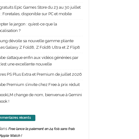
gratuits Epic Games Store du 23 au 30 juillet
: Foretales, disponible sur PC et mobile
pter le jargon : qu’est-ce que la
calisation ?
ng dévoile sa nouvelle gamme pliante
les Galaxy Z Fold8, Z Fold8 Ultra et Z Flip8
be s’attaque enfin aux vidéos générées par
 c’est une excellente nouvelle
itres PS Plus Extra et Premium de juillet 2026
be Premium s’invite chez Free à prix réduit
bookLM change de nom, bienvenue à Gemini
ook !
mentaires récents
ans
Free lance le paiement en 24 fois sans frais
’Apple Watch !