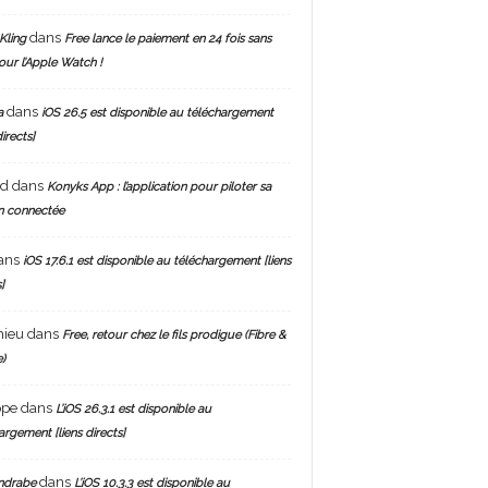
dans
Kling
Free lance le paiement en 24 fois sans
pour l’Apple Watch !
dans
a
iOS 26.5 est disponible au téléchargement
directs]
nd
dans
Konyks App : l’application pour piloter sa
n connectée
ans
iOS 17.6.1 est disponible au téléchargement [liens
]
hieu
dans
Free, retour chez le fils prodigue (Fibre &
)
ppe
dans
L’iOS 26.3.1 est disponible au
argement [liens directs]
dans
ndrabe
L’iOS 10.3.3 est disponible au