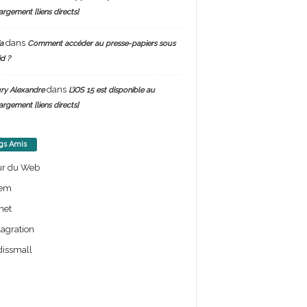
argement [liens directs]
dans
a
Comment accéder au presse-papiers sous
d ?
dans
ry Alexandre
L’iOS 15 est disponible au
argement [liens directs]
gs Amis
ur du Web
em
net
lagration
issmall