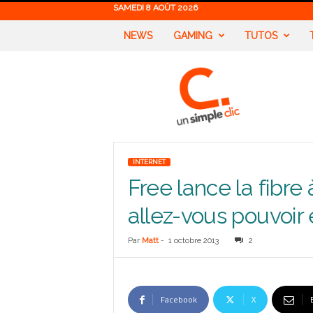
SAMEDI 8 AOÛT 2026
NEWS
GAMING
TUTOS
U
n
S
i
m
p
l
INTERNET
e
Free lance la fibre
C
l
allez-vous pouvoir 
i
c
Par
Matt
-
1 octobre 2013
2
Facebook
X