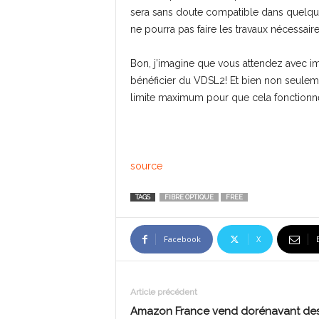
sera sans doute compatible dans quelq
ne pourra pas faire les travaux nécessa
Bon, j’imagine que vous attendez avec i
bénéficier du VDSL2! Et bien non seuleme
limite maximum pour que cela fonctionne
source
TAGS
FIBRE OPTIQUE
FREE
Facebook
X
Article précédent
Amazon France vend dorénavant de