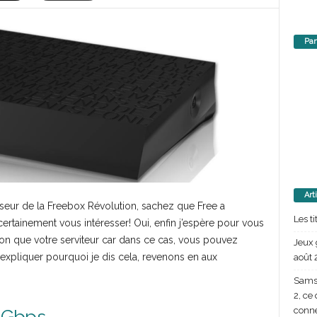
Par
Art
seur de la Freebox Révolution, sachez que Free a
Les t
rtainement vous intéresser! Oui, enfin j’espère pour vous
on que votre serviteur car dans ce cas, vous pouvez
Jeux 
expliquer pourquoi je dis cela, revenons en aux
août 
Samsu
2, ce
conn
1 Gbps