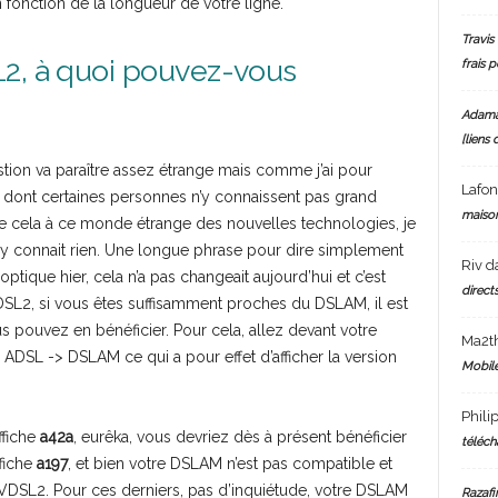
n fonction de la longueur de votre ligne.
Travis 
L2, à quoi pouvez-vous
frais 
Adam
[liens 
tion va paraître assez étrange mais comme j’ai pour
Lafo
 dont certaines personnes n’y connaissent pas grand
maiso
ue cela à ce monde étrange des nouvelles technologies, je
’y connait rien. Une longue phrase pour dire simplement
Riv
d
optique hier, cela n’a pas changeait aujourd’hui et c’est
directs
DSL2, si vous êtes suffisamment proches du DSLAM, il est
s pouvez en bénéficier. Pour cela, allez devant votre
Ma2t
 ADSL -> DSLAM ce qui a pour effet d’afficher la version
Mobile
Phili
ffiche
a42a
, eurêka, vous devriez dès à présent bénéficier
téléch
ffiche
a197
, et bien votre DSLAM n’est pas compatible et
DSL2. Pour ces derniers, pas d’inquiétude, votre DSLAM
Razafi