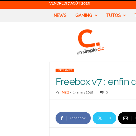
VENDREDI 7 AOÛT 2026
NEWS
GAMING
TUTOS
U
n
S
i
m
p
l
INTERNET
e
Freebox v7 : enfin d
C
l
i
Par
Matt
-
13 mars 2018
0
c
Facebook
X