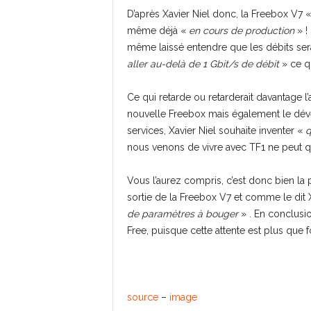
D’après Xavier Niel donc, la Freebox V7 
même déjà «
en cours de production
» ! 
même laissé entendre que les débits se
aller au-delà de 1 Gbit/s de débit
» ce q
Ce qui retarde ou retarderait davantage l’a
nouvelle Freebox mais également le déve
services, Xavier Niel souhaite inventer «
q
nous venons de vivre avec TF1 ne peut qu
Vous l’aurez compris, c’est donc bien la p
sortie de la Freebox V7 et comme le dit X
de paramètres à bouger
» . En conclusi
Free, puisque cette attente est plus que fo
source
–
image