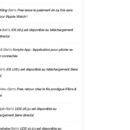
dans
Kling
Free lance le paiement en 24 fois sans
pour l’Apple Watch !
dans
a
iOS 26.5 est disponible au téléchargement
directs]
nd
dans
Konyks App : l’application pour piloter sa
n connectée
ans
iOS 17.6.1 est disponible au téléchargement [liens
]
hieu
dans
Free, retour chez le fils prodigue (Fibre &
)
ppe
dans
L’iOS 26.3.1 est disponible au
argement [liens directs]
dans
ndrabe
L’iOS 10.3.3 est disponible au