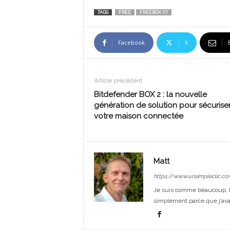
TAGS
FREE
FREEBOX V7
Facebook
X
Article précédent
Bitdefender BOX 2 : la nouvelle
génération de solution pour sécurise
votre maison connectée
Matt
https://www.unsimpleclic.co
Je suis comme beaucoup, t
simplement parce que j’avai