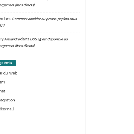
argement [liens directs]
dans
a
Comment accéder au presse-papiers sous
d ?
dans
ry Alexandre
L’iOS 15 est disponible au
argement [liens directs]
gs Amis
ur du Web
em
net
lagration
issmall