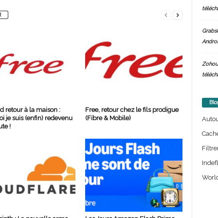
téléch
R
Grabsi
Androi
Zohou
téléch
Blo
d retour à la maison :
Free, retour chez le fils prodigue
i je suis (enfin) redevenu
(Fibre & Mobile)
Auto
te !
Cach
Filtre
Indef
World