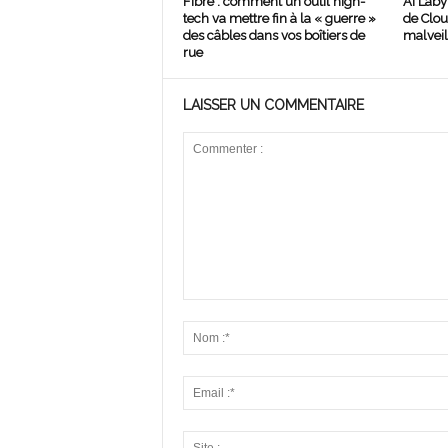
Fibre : comment un outil high-
AI Laby
tech va mettre fin à la « guerre »
de Clou
des câbles dans vos boîtiers de
malveil
rue
LAISSER UN COMMENTAIRE