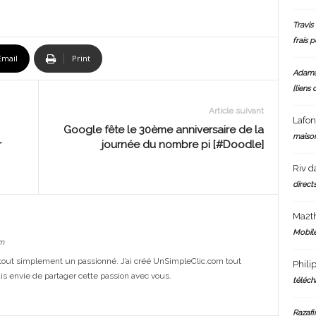
Travis 
frais 
Email
Print
Adam
[liens 
Article suivant
Lafo
Google fête le 30ème anniversaire de la
maiso
r
journée du nombre pi [#Doodle]
Riv
d
directs
Ma2t
Mobile
m
out simplement un passionné. J’ai créé UnSimpleClic.com tout
Phili
s envie de partager cette passion avec vous.
téléch
Razafi