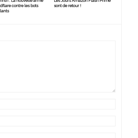
rinth : La nouvelle arme
Les Jours Amazon Flash Prime
dflare contre les bots
sont de retour !
lants