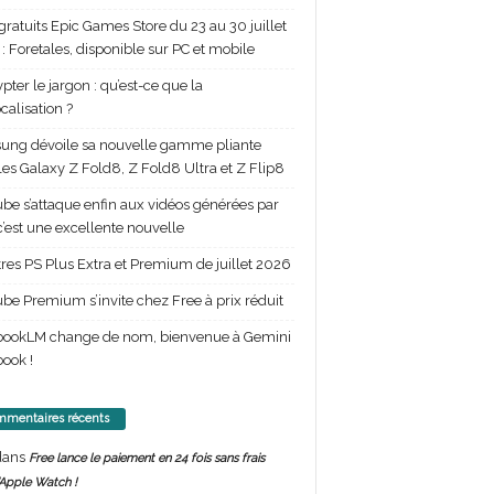
gratuits Epic Games Store du 23 au 30 juillet
: Foretales, disponible sur PC et mobile
pter le jargon : qu’est-ce que la
calisation ?
ng dévoile sa nouvelle gamme pliante
les Galaxy Z Fold8, Z Fold8 Ultra et Z Flip8
be s’attaque enfin aux vidéos générées par
 c’est une excellente nouvelle
itres PS Plus Extra et Premium de juillet 2026
be Premium s’invite chez Free à prix réduit
bookLM change de nom, bienvenue à Gemini
ook !
mentaires récents
ans
Free lance le paiement en 24 fois sans frais
’Apple Watch !