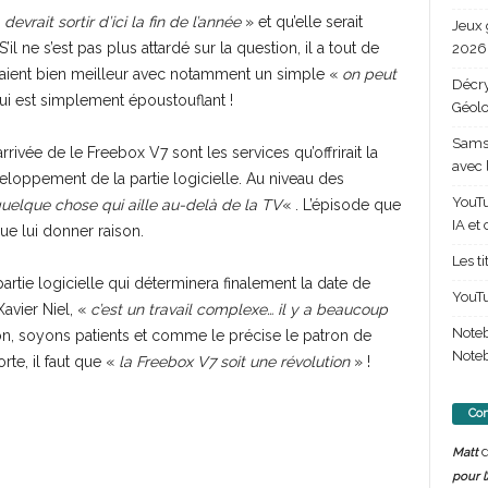
«
devrait sortir d’ici la fin de l’année
» et qu’elle serait
Jeux 
S’il ne s’est pas plus attardé sur la question, il a tout de
2026 
raient bien meilleur avec notamment un simple «
on peut
Décry
ui est simplement époustouflant !
Géolo
Samsu
rrivée de le Freebox V7 sont les services qu’offrirait la
avec 
loppement de la partie logicielle. Au niveau des
YouTu
uelque chose qui aille au-delà de la TV
« . L’épisode que
IA et
e lui donner raison.
Les t
artie logicielle qui déterminera finalement la date de
YouTu
avier Niel, «
c’est un travail complexe… il y a beaucoup
Note
on, soyons patients et comme le précise le patron de
Noteb
rte, il faut que «
la Freebox V7 soit une révolution
» !
Com
d
Matt
pour l