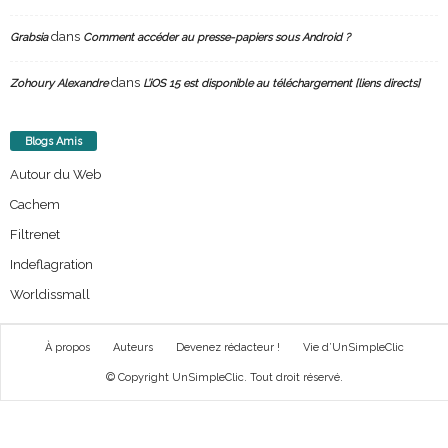
dans
Grabsia
Comment accéder au presse-papiers sous Android ?
dans
Zohoury Alexandre
L’iOS 15 est disponible au téléchargement [liens directs]
Blogs Amis
Autour du Web
Cachem
Filtrenet
Indeflagration
Worldissmall
À propos
Auteurs
Devenez rédacteur !
Vie d’UnSimpleClic
© Copyright UnSimpleClic. Tout droit réservé.