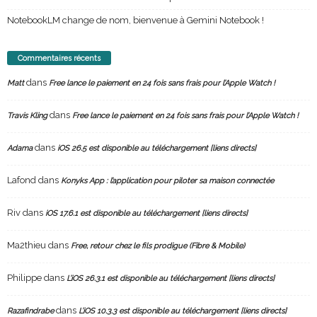
NotebookLM change de nom, bienvenue à Gemini Notebook !
Commentaires récents
dans
Matt
Free lance le paiement en 24 fois sans frais pour l’Apple Watch !
dans
Travis Kling
Free lance le paiement en 24 fois sans frais pour l’Apple Watch !
dans
Adama
iOS 26.5 est disponible au téléchargement [liens directs]
Lafond
dans
Konyks App : l’application pour piloter sa maison connectée
Riv
dans
iOS 17.6.1 est disponible au téléchargement [liens directs]
Ma2thieu
dans
Free, retour chez le fils prodigue (Fibre & Mobile)
Philippe
dans
L’iOS 26.3.1 est disponible au téléchargement [liens directs]
dans
Razafindrabe
L’iOS 10.3.3 est disponible au téléchargement [liens directs]