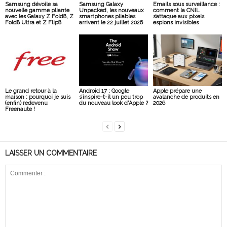
Samsung dévoile sa
Samsung Galaxy
Emails sous surveillance :
nouvelle gamme pliante
Unpacked, les nouveaux
comment la CNIL
avec les Galaxy Z Fold8, Z
smartphones pliables
s’attaque aux pixels
Fold8 Ultra et Z Flip8
arrivent le 22 juillet 2026
espions invisibles
Le grand retour à la
Android 17 : Google
Apple prépare une
maison : pourquoi je suis
s’inspire-t-il un peu trop
avalanche de produits en
(enfin) redevenu
du nouveau look d’Apple ?
2026
Freenaute !
LAISSER UN COMMENTAIRE