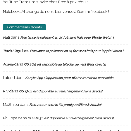
YouTube Premium s’invite chez Free à prix réduit
NotebookLM change de nom, bienvenue à Gemini Notebook !
Commentaires récents
dans
Matt
Free lance le paiement en 24 fois sans frais pour l’Apple Watch !
dans
Travis Kling
Free lance le paiement en 24 fois sans frais pour l’Apple Watch !
dans
Adama
iOS 26.5 est disponible au téléchargement [liens directs]
Lafond
dans
Konyks App : l’application pour piloter sa maison connectée
Riv
dans
iOS 17.6.1 est disponible au téléchargement [liens directs]
Ma2thieu
dans
Free, retour chez le fils prodigue (Fibre & Mobile)
Philippe
dans
L’iOS 26.3.1 est disponible au téléchargement [liens directs]