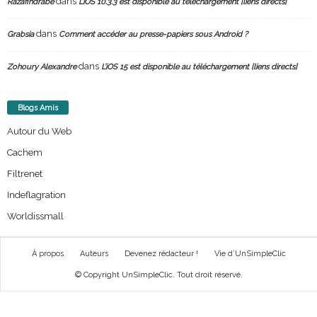
dans
Razafindrabe
L’iOS 10.3.3 est disponible au téléchargement [liens directs]
dans
Grabsia
Comment accéder au presse-papiers sous Android ?
dans
Zohoury Alexandre
L’iOS 15 est disponible au téléchargement [liens directs]
Blogs Amis
Autour du Web
Cachem
Filtrenet
Indeflagration
Worldissmall
À propos
Auteurs
Devenez rédacteur !
Vie d’UnSimpleClic
© Copyright UnSimpleClic. Tout droit réservé.