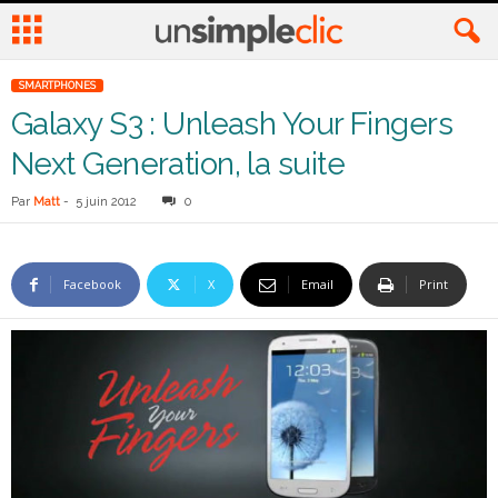
SMARTPHONES
Galaxy S3 : Unleash Your Fingers
Next Generation, la suite
Par
Matt
-
5 juin 2012
0
Facebook
X
Email
Print