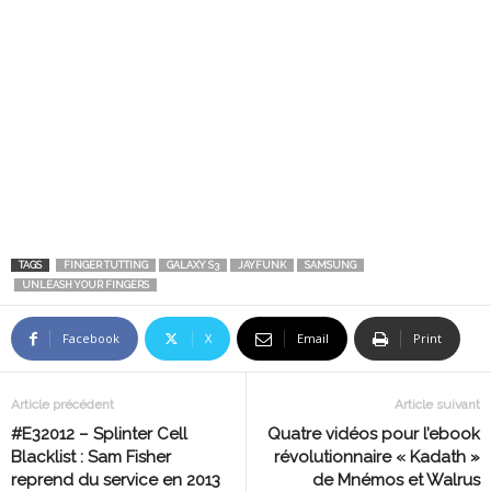
TAGS
FINGER TUTTING
GALAXY S3
JAYFUNK
SAMSUNG
UNLEASH YOUR FINGERS
Facebook
X
Email
Print
Article précédent
Article suivant
#E32012 – Splinter Cell
Quatre vidéos pour l’ebook
Blacklist : Sam Fisher
révolutionnaire « Kadath »
reprend du service en 2013
de Mnémos et Walrus