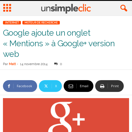
INTERNET
MOTEUR DE RECHERCHE
Google ajoute un onglet
« Mentions » à Google+ version
web
Par
Matt
-
14 novembre 2014
0
Facebook
X
Email
Print