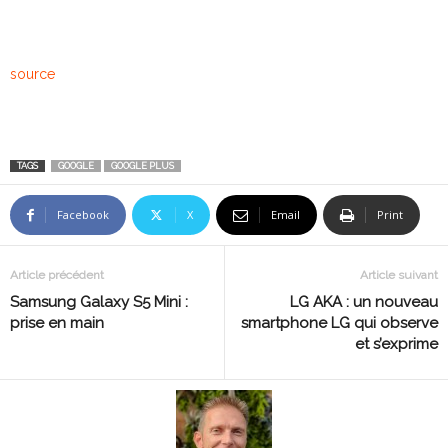
source
TAGS
GOOGLE
GOOGLE PLUS
Facebook
X
Email
Print
Article précédent
Article suivant
Samsung Galaxy S5 Mini :
LG AKA : un nouveau
prise en main
smartphone LG qui observe
et s’exprime