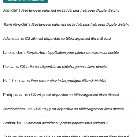
dans
Matt
Free lance le paiement en 24 fois sans frais pour l’Apple Watch !
dans
Travis Kling
Free lance le paiement en 24 fois sans frais pour l’Apple Watch !
dans
Adama
iOS 26.5 est disponible au téléchargement [liens directs]
Lafond
dans
Konyks App : l’application pour piloter sa maison connectée
Riv
dans
iOS 17.6.1 est disponible au téléchargement [liens directs]
Ma2thieu
dans
Free, retour chez le fils prodigue (Fibre & Mobile)
Philippe
dans
L’iOS 26.3.1 est disponible au téléchargement [liens directs]
dans
Razafindrabe
L’iOS 10.3.3 est disponible au téléchargement [liens directs]
dans
Grabsia
Comment accéder au presse-papiers sous Android ?
dans