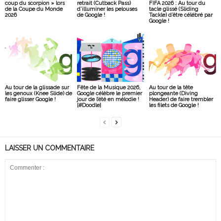
coup du scorpion » lors
retrait (Cutback Pass)
FIFA 2026 : Au tour du
de la Coupe du Monde
d’illuminer les pelouses
tacle glissé (Sliding
2026
de Google !
Tackle) d’être célébré par
Google !
Au tour de la glissade sur
Fête de la Musique 2026,
Au tour de la tête
les genoux (Knee Slide) de
Google célèbre le premier
plongeante (Diving
faire glisser Google !
jour de l’été en mélodie !
Header) de faire trembler
[#Doodle]
les filets de Google !
LAISSER UN COMMENTAIRE