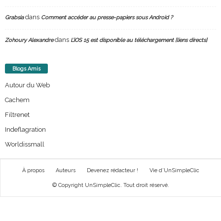
dans
Grabsia
Comment accéder au presse-papiers sous Android ?
dans
Zohoury Alexandre
L’iOS 15 est disponible au téléchargement [liens directs]
Blogs Amis
Autour du Web
Cachem
Filtrenet
Indeflagration
Worldissmall
À propos
Auteurs
Devenez rédacteur !
Vie d’UnSimpleClic
© Copyright UnSimpleClic. Tout droit réservé.