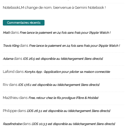
NotebookLM change de nom, bienvenue à Gemini Notebook !
Commentaires récents
dans
Matt
Free lance le paiement en 24 fois sans frais pour l’Apple Watch !
dans
Travis Kling
Free lance le paiement en 24 fois sans frais pour l’Apple Watch !
dans
Adama
iOS 26.5 est disponible au téléchargement [liens directs]
Lafond
dans
Konyks App : l’application pour piloter sa maison connectée
Riv
dans
iOS 17.6.1 est disponible au téléchargement [liens directs]
Ma2thieu
dans
Free, retour chez le fils prodigue (Fibre & Mobile)
Philippe
dans
L’iOS 26.3.1 est disponible au téléchargement [liens directs]
dans
Razafindrabe
L’iOS 10.3.3 est disponible au téléchargement [liens directs]