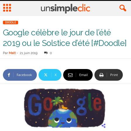
DOODLE
Google célèbre le jour de l’été
2019 ou le Solstice d’été [#Doodle]
Par
Matt
-
21 juin 2019
0
Facebook
X
Email
Print