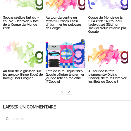
Google célèbre l’art du «
Au tour du centre en
Coupe du Monde de la
coup du scorpion » lors
retrait (Cutback Pass)
FIFA 2026 : Au tour du
de la Coupe du Monde
d’illuminer les pelouses
tacle glissé (Sliding
2026
de Google !
Tackle) d’être célébré par
Google !
Au tour de la glissade sur
Fête de la Musique 2026,
Au tour de la tête
les genoux (Knee Slide) de
Google célèbre le premier
plongeante (Diving
faire glisser Google !
jour de l’été en mélodie !
Header) de faire trembler
[#Doodle]
les filets de Google !
LAISSER UN COMMENTAIRE