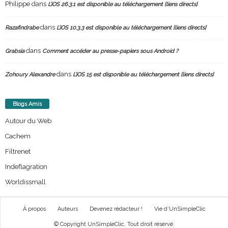
Philippe
dans
L’iOS 26.3.1 est disponible au téléchargement [liens directs]
dans
Razafindrabe
L’iOS 10.3.3 est disponible au téléchargement [liens directs]
dans
Grabsia
Comment accéder au presse-papiers sous Android ?
dans
Zohoury Alexandre
L’iOS 15 est disponible au téléchargement [liens directs]
Blogs Amis
Autour du Web
Cachem
Filtrenet
Indeflagration
Worldissmall
À propos
Auteurs
Devenez rédacteur !
Vie d’UnSimpleClic
© Copyright UnSimpleClic. Tout droit réservé.