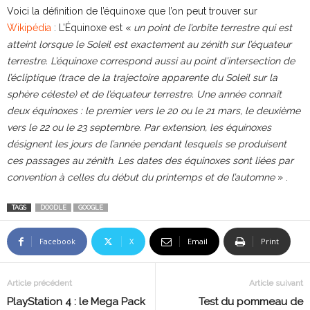
Voici la définition de l’équinoxe que l’on peut trouver sur
Wikipédia
: L’Équinoxe est «
un point de l’orbite terrestre qui est
atteint lorsque le Soleil est exactement au zénith sur l’équateur
terrestre. L’équinoxe correspond aussi au point d’intersection de
l’écliptique (trace de la trajectoire apparente du Soleil sur la
sphère céleste) et de l’équateur terrestre. Une année connaît
deux équinoxes : le premier vers le 20 ou le 21 mars, le deuxième
vers le 22 ou le 23 septembre. Par extension, les équinoxes
désignent les jours de l’année pendant lesquels se produisent
ces passages au zénith. Les dates des équinoxes sont liées par
convention à celles du début du printemps et de l’automne
» .
TAGS
DOODLE
GOOGLE
Facebook
X
Email
Print
Article précédent
Article suivant
PlayStation 4 : le Mega Pack
Test du pommeau de