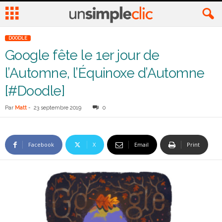
DOODLE
Google fête le 1er jour de
l’Automne, l’Équinoxe d’Automne
[#Doodle]
Par
Matt
-
23 septembre 2019
0
Facebook
X
Email
Print