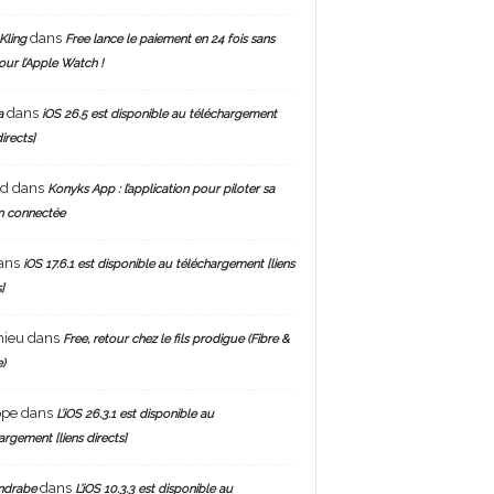
dans
Kling
Free lance le paiement en 24 fois sans
pour l’Apple Watch !
dans
a
iOS 26.5 est disponible au téléchargement
directs]
nd
dans
Konyks App : l’application pour piloter sa
n connectée
ans
iOS 17.6.1 est disponible au téléchargement [liens
]
hieu
dans
Free, retour chez le fils prodigue (Fibre &
)
ppe
dans
L’iOS 26.3.1 est disponible au
argement [liens directs]
dans
ndrabe
L’iOS 10.3.3 est disponible au