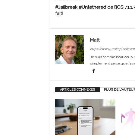
#Jailbreak #Untethered de l’iOS 7.1.1, 
fait!
Matt
https://www.unsimpleclic.co
Je suis comme beaucoup, t
simplement parce que j’avai
ARTICLES CONNEXES
PLUS DE L'AUTEU