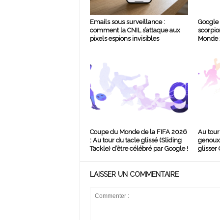
Emails sous surveillance :
Google 
comment la CNIL s’attaque aux
scorpio
pixels espions invisibles
Monde
Coupe du Monde de la FIFA 2026
Au tour 
: Au tour du tacle glissé (Sliding
genoux 
Tackle) d’être célébré par Google !
glisser 
LAISSER UN COMMENTAIRE