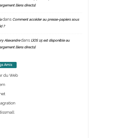
argement [liens directs]
dans
a
Comment accéder au presse-papiers sous
d ?
dans
ry Alexandre
L’iOS 15 est disponible au
argement [liens directs]
gs Amis
ur du Web
em
net
lagration
issmall