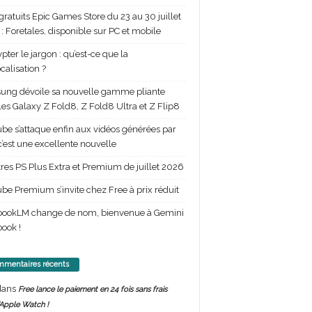
gratuits Epic Games Store du 23 au 30 juillet
: Foretales, disponible sur PC et mobile
pter le jargon : qu’est-ce que la
calisation ?
ng dévoile sa nouvelle gamme pliante
les Galaxy Z Fold8, Z Fold8 Ultra et Z Flip8
be s’attaque enfin aux vidéos générées par
 c’est une excellente nouvelle
itres PS Plus Extra et Premium de juillet 2026
be Premium s’invite chez Free à prix réduit
bookLM change de nom, bienvenue à Gemini
ook !
mentaires récents
ans
Free lance le paiement en 24 fois sans frais
’Apple Watch !