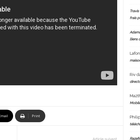
Travis 
frais 
Adam
[liens 
Lafo
maiso
Riv
d
directs
Ma2t
Mobile
Email
Print
Phili
téléch
Razafi
Article suivant