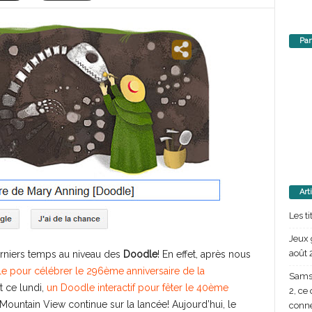
Par
Art
Les t
Jeux 
août 
derniers temps au niveau des
Doodle
! En effet, après nous
e pour célébrer le 296ème anniversaire de la
Samsu
t ce lundi,
un Doodle interactif pour fêter le 40ème
2, ce
 Mountain View continue sur la lancée! Aujourd’hui, le
conn