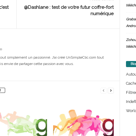
téléch
c’est
@Dashlane : test de votre futur coffre-fort
numérique
Grabsi
Androi
Zohou
téléch
m
out simplement un passionné. J’ai créé UnSimpleClic.com tout
s envie de partager cette passion avec vous.
Blo
Auto
Cach
R
Filtre
Indef
World