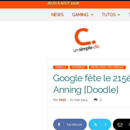
JEUDI 6 AOÛT 2026
NEWS
GAMING
TUTOS
U
n
S
i
m
p
l
DOODLE
INTERNET
MOTEUR DE RECHERCHE
e
Google fête le 215
C
l
Anning [Doodle]
i
c
Par
Matt
-
21 mai 2014
0
Facebook
X