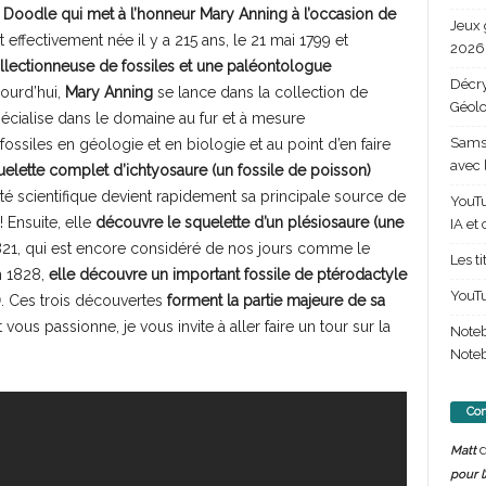
Doodle qui met à l’honneur Mary Anning à l’occasion de
Jeux 
 effectivement née il y a 215 ans, le 21 mai 1799 et
2026 
llectionneuse de fossiles et une paléontologue
Décry
ourd’hui,
Mary Anning
se lance dans la collection de
Géolo
cialise dans le domaine au fur et à mesure
Samsu
ssiles en géologie et en biologie et au point d’en faire
avec 
elette complet d’ichtyosaure (un fossile de poisson)
é scientifique devient rapidement sa principale source de
YouTu
 Ensuite, elle
découvre le squelette d’un plésiosaure (une
IA et
821, qui est encore considéré de nos jours comme le
Les t
n 1828,
elle découvre un important fossile de ptérodactyle
YouTu
)
. Ces trois découvertes
forment la partie majeure de sa
et vous passionne, je vous invite à aller faire un tour sur la
Note
Noteb
Com
d
Matt
pour l