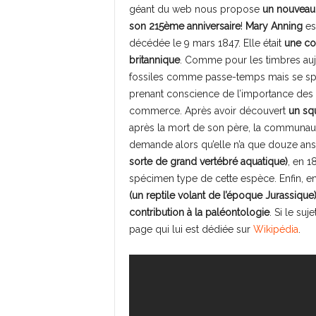
géant du web nous propose
un nouveau 
son 215ème anniversaire
!
Mary Anning
est
décédée le 9 mars 1847. Elle était
une co
britannique
. Comme pour les timbres auj
fossiles comme passe-temps mais se spé
prenant conscience de l’importance des fo
commerce. Après avoir découvert
un squ
après la mort de son père, la communaut
demande alors qu’elle n’a que douze ans!
sorte de grand vertébré aquatique)
, en 1
spécimen type de cette espèce. Enfin, e
(un reptile volant de l’époque Jurassique
contribution à la paléontologie
. Si le suj
page qui lui est dédiée sur
Wikipédia
.