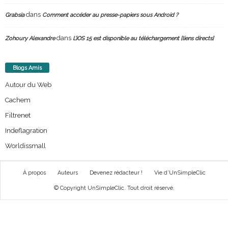
dans
Grabsia
Comment accéder au presse-papiers sous Android ?
dans
Zohoury Alexandre
L’iOS 15 est disponible au téléchargement [liens directs]
Blogs Amis
Autour du Web
Cachem
Filtrenet
Indeflagration
Worldissmall
À propos
Auteurs
Devenez rédacteur !
Vie d’UnSimpleClic
© Copyright UnSimpleClic. Tout droit réservé.