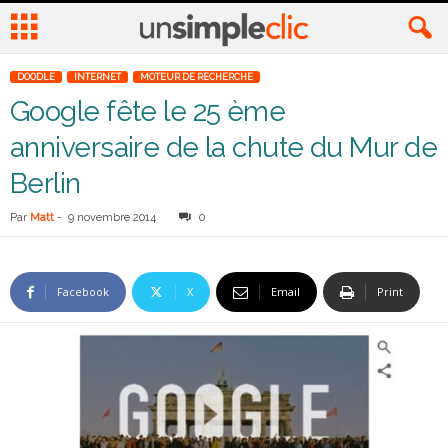
DOODLE
INTERNET
MOTEUR DE RECHERCHE
Google fête le 25 ème
anniversaire de la chute du Mur de
Berlin
Par
Matt
-
9 novembre 2014
0
Facebook
X
Email
Print