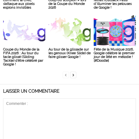
comment la CNIL
coup du scorpion » lors
retrait (Cutback Pass)
s’attaque aux pixels
de la Coupe du Monde
d’illuminer les pelouses
espions invisibles
2026
de Google !
Coupe du Monde de la
Au tour de la glissade sur
Fête de la Musique 2026,
FIFA 2026 : Au tour du
les genoux (Knee Slide) de
Google célèbre le premier
tacle glissé (Sliding
faire glisser Google !
jour de l’été en mélodie !
Tackle) d’être célébré par
[#Doodle]
Google !
LAISSER UN COMMENTAIRE