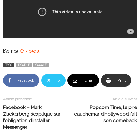
[Source
Wikipedia
]
TAGS
DOODLE
GOOGLE
Facebook
X
Email
Print
Article précédent
Article suivant
Facebook – Mark
Popcorn Time, le pire
Zuckerberg s’explique sur
cauchemar d’Hollywood fait
l’obligation d’installer
son comeback
Messenger