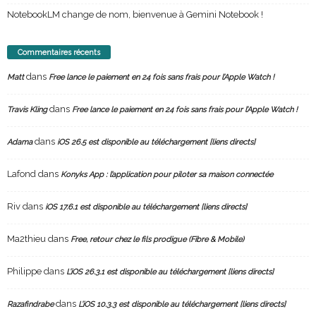
NotebookLM change de nom, bienvenue à Gemini Notebook !
Commentaires récents
dans
Matt
Free lance le paiement en 24 fois sans frais pour l’Apple Watch !
dans
Travis Kling
Free lance le paiement en 24 fois sans frais pour l’Apple Watch !
dans
Adama
iOS 26.5 est disponible au téléchargement [liens directs]
Lafond
dans
Konyks App : l’application pour piloter sa maison connectée
Riv
dans
iOS 17.6.1 est disponible au téléchargement [liens directs]
Ma2thieu
dans
Free, retour chez le fils prodigue (Fibre & Mobile)
Philippe
dans
L’iOS 26.3.1 est disponible au téléchargement [liens directs]
dans
Razafindrabe
L’iOS 10.3.3 est disponible au téléchargement [liens directs]