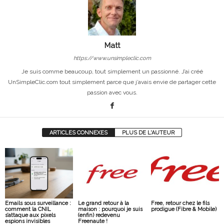
Matt
https://www.unsimpleclic.com
Je suis comme beaucoup, tout simplement un passionné. J’ai créé
UnSimpleClic.com tout simplement parce que j’avais envie de partager cette
passion avec vous.
ARTICLES CONNEXES
PLUS DE L'AUTEUR
Emails sous surveillance :
Le grand retour à la
Free, retour chez le fils
comment la CNIL
maison : pourquoi je suis
prodigue (Fibre & Mobile)
s’attaque aux pixels
(enfin) redevenu
espions invisibles
Freenaute !