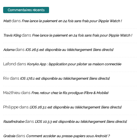
Commentaires récents
dans
Matt
Free lance le paiement en 24 fois sans frais pour l’Apple Watch !
dans
Travis Kling
Free lance le paiement en 24 fois sans frais pour l’Apple Watch !
dans
Adama
iOS 26.5 est disponible au téléchargement [liens directs]
Lafond
dans
Konyks App : l’application pour piloter sa maison connectée
Riv
dans
iOS 17.6.1 est disponible au téléchargement [liens directs]
Ma2thieu
dans
Free, retour chez le fils prodigue (Fibre & Mobile)
Philippe
dans
L’iOS 26.3.1 est disponible au téléchargement [liens directs]
dans
Razafindrabe
L’iOS 10.3.3 est disponible au téléchargement [liens directs]
dans
Grabsia
Comment accéder au presse-papiers sous Android ?