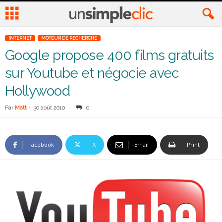
INTERNET
MOTEUR DE RECHERCHE
Google propose 400 films gratuits
sur Youtube et négocie avec
Hollywood
Par
Matt
-
30 août 2010
0
Facebook
X
Email
Print