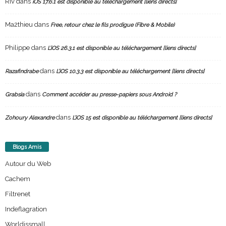
Riv
dans
iOS 17.6.1 est disponible au téléchargement [liens directs]
Ma2thieu
dans
Free, retour chez le fils prodigue (Fibre & Mobile)
Philippe
dans
L’iOS 26.3.1 est disponible au téléchargement [liens directs]
dans
Razafindrabe
L’iOS 10.3.3 est disponible au téléchargement [liens directs]
dans
Grabsia
Comment accéder au presse-papiers sous Android ?
dans
Zohoury Alexandre
L’iOS 15 est disponible au téléchargement [liens directs]
Blogs Amis
Autour du Web
Cachem
Filtrenet
Indeflagration
Worldissmall