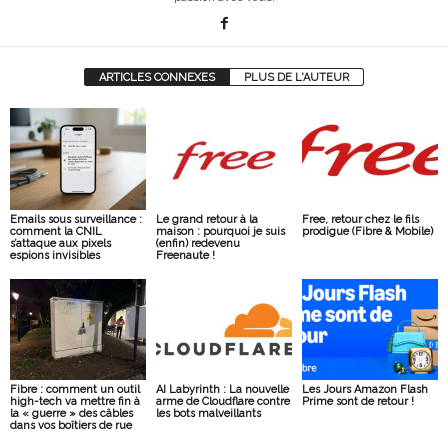
ARTICLES CONNEXES
PLUS DE L'AUTEUR
Emails sous surveillance :
Le grand retour à la
Free, retour chez le fils
comment la CNIL
maison : pourquoi je suis
prodigue (Fibre & Mobile)
s’attaque aux pixels
(enfin) redevenu
espions invisibles
Freenaute !
Fibre : comment un outil
AI Labyrinth : La nouvelle
Les Jours Amazon Flash
high-tech va mettre fin à
arme de Cloudflare contre
Prime sont de retour !
la « guerre » des câbles
les bots malveillants
dans vos boîtiers de rue