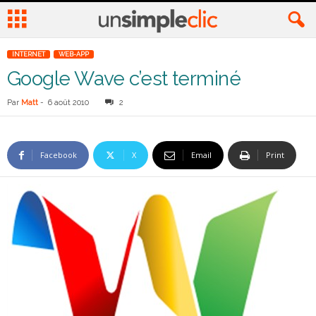
INTERNET
WEB-APP
Google Wave c’est terminé
Par
Matt
-
6 août 2010
2
Facebook
X
Email
Print