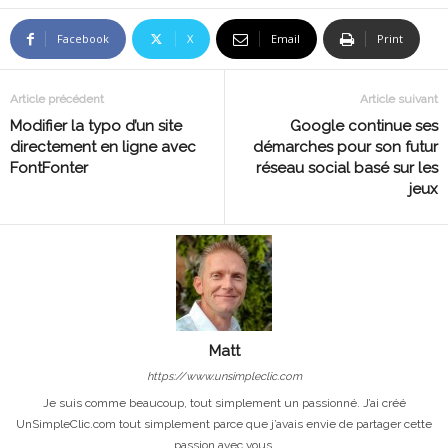
Facebook
X
Email
Print
Article précédent
Article suivant
Modifier la typo d’un site
Google continue ses
directement en ligne avec
démarches pour son futur
FontFonter
réseau social basé sur les
jeux
Matt
https://www.unsimpleclic.com
Je suis comme beaucoup, tout simplement un passionné. J’ai créé
UnSimpleClic.com tout simplement parce que j’avais envie de partager cette
passion avec vous.