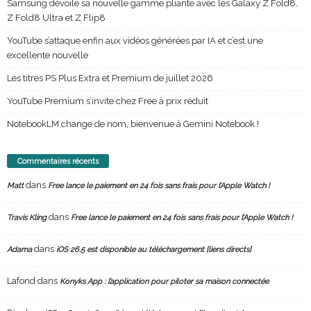
Samsung dévoile sa nouvelle gamme pliante avec les Galaxy Z Fold8,
Z Fold8 Ultra et Z Flip8
YouTube s’attaque enfin aux vidéos générées par IA et c’est une
excellente nouvelle
Les titres PS Plus Extra et Premium de juillet 2026
YouTube Premium s’invite chez Free à prix réduit
NotebookLM change de nom, bienvenue à Gemini Notebook !
Commentaires récents
dans
Matt
Free lance le paiement en 24 fois sans frais pour l’Apple Watch !
dans
Travis Kling
Free lance le paiement en 24 fois sans frais pour l’Apple Watch !
dans
Adama
iOS 26.5 est disponible au téléchargement [liens directs]
Lafond
dans
Konyks App : l’application pour piloter sa maison connectée