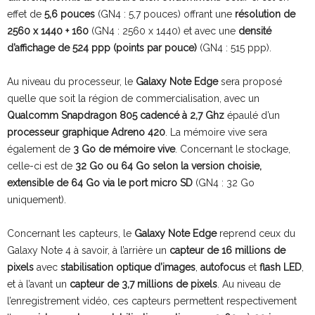
effet de
5,6 pouces
(GN4 : 5,7 pouces) offrant une
résolution de
2560 x 1440 + 160
(GN4 : 2560 x 1440) et avec une
densité
d’affichage de 524 ppp (points par pouce)
(GN4 : 515 ppp).
Au niveau du processeur, le
Galaxy Note Edge
sera proposé
quelle que soit la région de commercialisation, avec un
Qualcomm Snapdragon 805 cadencé à 2,7 Ghz
épaulé d’un
processeur graphique Adreno 420
. La mémoire vive sera
également de
3 Go de mémoire vive
. Concernant le stockage,
celle-ci est de
32 Go ou 64 Go selon la version choisie,
extensible de 64 Go via le port micro SD
(GN4 : 32 Go
uniquement).
Concernant les capteurs, le
Galaxy Note Edge
reprend ceux du
Galaxy Note 4 à savoir, à l’arrière un
capteur de 16 millions de
pixels
avec
stabilisation optique d’images
,
autofocus
et
flash LED
,
et à l’avant un
capteur de 3,7 millions de pixels
. Au niveau de
l’enregistrement vidéo, ces capteurs permettent respectivement