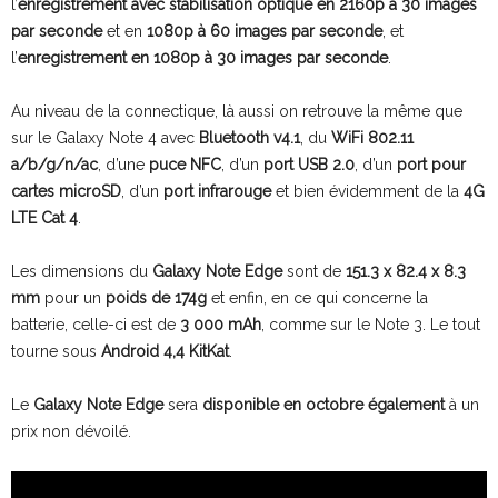
l’
enregistrement avec stabilisation optique en 2160p à 30 images
par seconde
et en
1080p à 60 images par seconde
, et
l’
enregistrement en 1080p à 30 images par seconde
.
Au niveau de la connectique, là aussi on retrouve la même que
sur le Galaxy Note 4 avec
Bluetooth v4.1
, du
WiFi 802.11
a/b/g/n/ac
, d’une
puce NFC
, d’un
port USB 2.0
, d’un
port pour
cartes microSD
, d’un
port infrarouge
et bien évidemment de la
4G
LTE Cat 4
.
Les dimensions du
Galaxy Note Edge
sont de
151.3 x 82.4 x 8.3
mm
pour un
poids de 174g
et enfin, en ce qui concerne la
batterie, celle-ci est de
3 000 mAh
, comme sur le Note 3. Le tout
tourne sous
Android 4,4 KitKat
.
Le
Galaxy Note Edge
sera
disponible en octobre également
à un
prix non dévoilé.