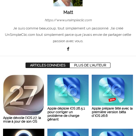
Matt
https://www.unsimpleclic.com
Je suis comme beaucoup, tout simplement un passionné. J’ai créé
UnSimpleClic.com tout simplement parce que j’avais envie de partager cette
passion avec vous.
ARTICLES CONNEXES
PLUS DE L'AUTEUR
Apple déploie iOS 26.5.1
Apple prépare l’été avec la
pour corriger un
première version bêta
problème de charge
d’iOS 26.6
Apple dévoile l’iOS 27, la
gênant
mise à jour de son OS