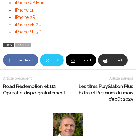
iPhone XS Max
iPhone 11
iPhone XR
iPhone SE 2G
iPhone SE 3G
TAGS
IOS 18.6.1
Facebook
X
Email
Print
Article précédent
Article suivant
Road Redemption et 112
Les titres PlayStation Plus
Operator dispo gratuitement
Extra et Premium du mois
d’août 2025