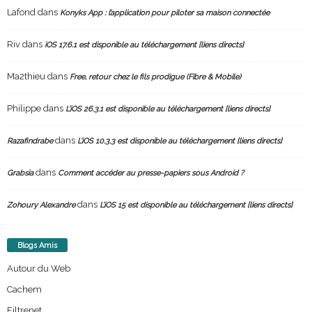
Lafond
dans
Konyks App : l’application pour piloter sa maison connectée
Riv
dans
iOS 17.6.1 est disponible au téléchargement [liens directs]
Ma2thieu
dans
Free, retour chez le fils prodigue (Fibre & Mobile)
Philippe
dans
L’iOS 26.3.1 est disponible au téléchargement [liens directs]
dans
Razafindrabe
L’iOS 10.3.3 est disponible au téléchargement [liens directs]
dans
Grabsia
Comment accéder au presse-papiers sous Android ?
dans
Zohoury Alexandre
L’iOS 15 est disponible au téléchargement [liens directs]
Blogs Amis
Autour du Web
Cachem
Filtrenet