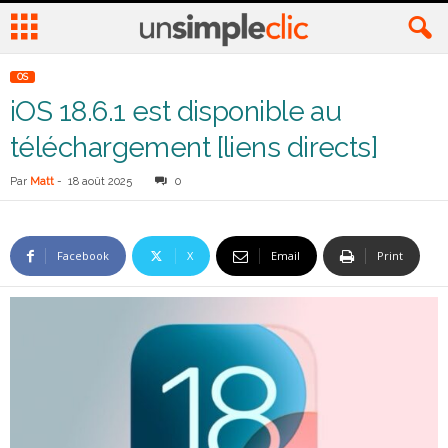
OS
iOS 18.6.1 est disponible au
téléchargement [liens directs]
Par
Matt
-
18 août 2025
0
Facebook
X
Email
Print