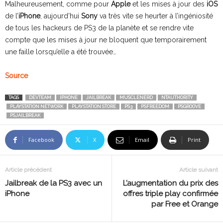
Malheureusement, comme pour
Apple
et les mises à jour des
iOS
de l’
iPhone
, aujourd’hui
Sony
va très vite se heurter à l’ingéniosité
de tous les hackeurs de PS3 de la planète et se rendre vite
compte que les mises à jour ne bloquent que temporairement
une faille lorsqu’elle a été trouvée…
Source
TAGS
DEVTEAM
IPHONE
JAILBREAK
MUSCLENERD
NTAUTHORITY
PLAYSTATION NETWORK
PLAYSTATION STORE
PS3
PSFREEDOM
PSGROOVE
PSJAILBREAK
Facebook
X
Email
Print
Article précédent
Article suivant
Jailbreak de la PS3 avec un
L’augmentation du prix des
iPhone
offres triple play confirmée
par Free et Orange