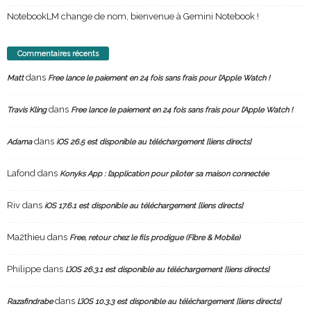
NotebookLM change de nom, bienvenue à Gemini Notebook !
Commentaires récents
dans
Matt
Free lance le paiement en 24 fois sans frais pour l’Apple Watch !
dans
Travis Kling
Free lance le paiement en 24 fois sans frais pour l’Apple Watch !
dans
Adama
iOS 26.5 est disponible au téléchargement [liens directs]
Lafond
dans
Konyks App : l’application pour piloter sa maison connectée
Riv
dans
iOS 17.6.1 est disponible au téléchargement [liens directs]
Ma2thieu
dans
Free, retour chez le fils prodigue (Fibre & Mobile)
Philippe
dans
L’iOS 26.3.1 est disponible au téléchargement [liens directs]
dans
Razafindrabe
L’iOS 10.3.3 est disponible au téléchargement [liens directs]