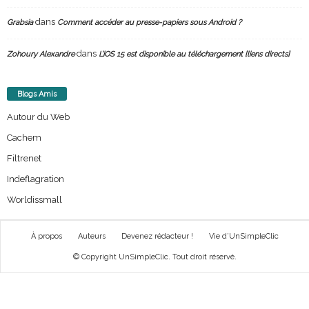
dans
Grabsia
Comment accéder au presse-papiers sous Android ?
dans
Zohoury Alexandre
L’iOS 15 est disponible au téléchargement [liens directs]
Blogs Amis
Autour du Web
Cachem
Filtrenet
Indeflagration
Worldissmall
À propos
Auteurs
Devenez rédacteur !
Vie d’UnSimpleClic
© Copyright UnSimpleClic. Tout droit réservé.