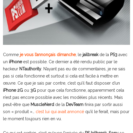
Comme
je vous l’annonçais dimanche
, le
jailbreak
de la
PS3
avec
un
iPhone
est possible. Ce dernier a été rendu public par le
hackeur
NTauthority
. N’ayant pas eu de commentaires, je ne sais
pas si cela fonctionne et surtout si cela est facile à mettre en
œuvre.
Ce que je sais par contre, c’est qu’il faut disposer d’un
iPhone 2G
ou
3G
pour que cela fonctionne, apparemment cela
n’est pas encore possible avec les modèles plus récents. Mais
peut-être que
MuscleNerd
de la
DevTeam
finira par sortir aussi
son « produit »…
c’est lui qui avait annoncé
qu’il le ferait, mais pour
le moment toujours rien en vu.
Ce qui est certain, c’est qu’avec l’arrivée du
PSJailbreak
,
Sony
se