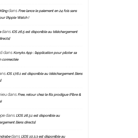
dans
Kling
Free lance le paiement en 24 fois sans
pour l’Apple Watch !
dans
a
iOS 26.5 est disponible au téléchargement
directs]
nd
dans
Konyks App : l’application pour piloter sa
n connectée
ans
iOS 17.6.1 est disponible au téléchargement [liens
]
hieu
dans
Free, retour chez le fils prodigue (Fibre &
)
ppe
dans
L’iOS 26.3.1 est disponible au
argement [liens directs]
dans
ndrabe
L’iOS 10.3.3 est disponible au