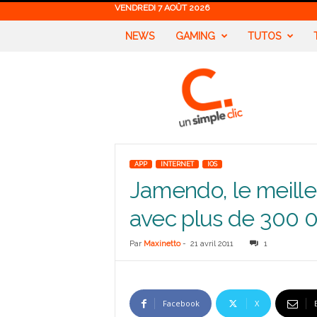
VENDREDI 7 AOÛT 2026
NEWS
GAMING
TUTOS
U
n
S
i
m
p
l
APP
INTERNET
IOS
e
Jamendo, le meille
C
l
avec plus de 300 0
i
c
Par
Maxinetto
-
21 avril 2011
1
Facebook
X