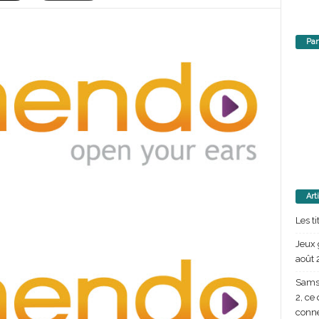
Par
Art
Les t
Jeux 
août 
Samsu
2, ce
conn