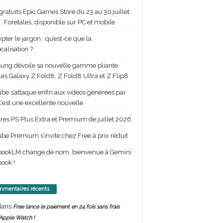
gratuits Epic Games Store du 23 au 30 juillet
: Foretales, disponible sur PC et mobile
pter le jargon : qu’est-ce que la
calisation ?
ng dévoile sa nouvelle gamme pliante
les Galaxy Z Fold8, Z Fold8 Ultra et Z Flip8
be s’attaque enfin aux vidéos générées par
 c’est une excellente nouvelle
itres PS Plus Extra et Premium de juillet 2026
be Premium s’invite chez Free à prix réduit
bookLM change de nom, bienvenue à Gemini
ook !
mentaires récents
ans
Free lance le paiement en 24 fois sans frais
’Apple Watch !