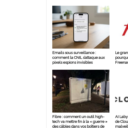
Emails sous surveillance :
Le gran
comment la CNIL s’attaque aux
pourquo
pixels espions invisibles
Freenau
Fibre : comment un outil high-
AI Laby
tech va mettre fin à la « guerre »
de Clou
des câbles dans vos boîtiers de
malveil