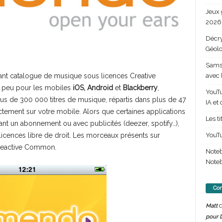
Jeux 
2026 
Décry
Géolo
Samsu
avec 
ant catalogue de musique sous licences Creative
peu pour les mobiles
iOS, Android
et
Blackberry
,
YouTu
us de 300 000 titres de musique, répartis dans plus de 47
IA et
tement sur votre mobile. Alors que certaines applications
Les t
nt un abonnement ou avec publicités (deezer, spotify…),
YouTu
licences libre de droit. Les morceaux présents sur
Creactive Common.
Note
Noteb
Com
d
Matt
pour l