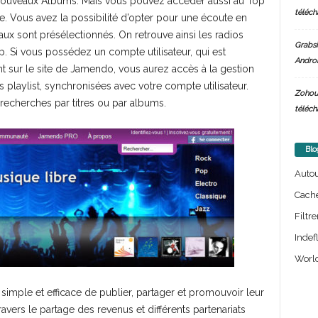
 Nouveaux Albums. Mais vous pouvez accéder aussi au Top
téléch
e. Vous avez la possibilité d’opter pour une écoute en
x sont présélectionnés. On retrouve ainsi les radios
Grabsi
p. Si vous possédez un compte utilisateur, qui est
Androi
ment sur le site de Jamendo, vous aurez accès à la gestion
s playlist, synchronisées avec votre compte utilisateur.
Zohou
s recherches par titres ou par albums.
téléch
Blo
Auto
Cach
Filtre
Indef
World
imple et efficace de publier, partager et promouvoir leur
avers le partage des revenus et différents partenariats