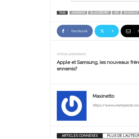
TAGS
ANDROID
BLACKBERRY
IOS
MUSIQUE
Facebook
X
Article précédent
Apple et Samsung, les nouveaux frèr
ennemis?
Maxinetto
https://www.unsimpleclic.co
ARTICLES CONNEXES
PLUS DE L'AUTEU