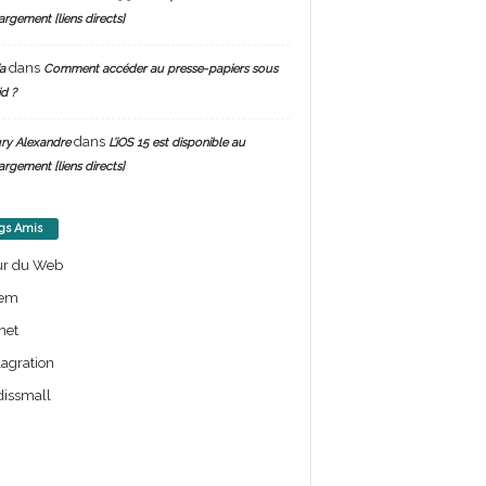
argement [liens directs]
dans
a
Comment accéder au presse-papiers sous
d ?
dans
ry Alexandre
L’iOS 15 est disponible au
argement [liens directs]
gs Amis
ur du Web
em
net
lagration
issmall