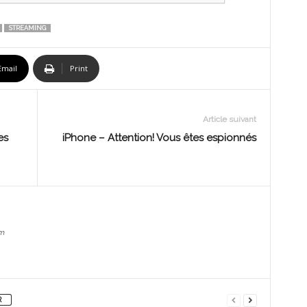
STREAMING
Email
Print
Article suivant
es
iPhone – Attention! Vous êtes espionnés
m
R