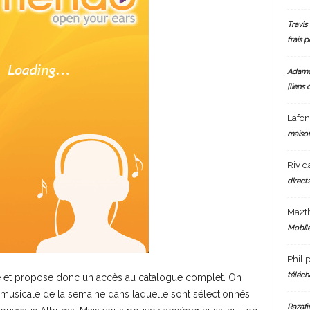
Travis 
frais 
Adam
[liens 
Lafo
maiso
Riv
d
directs
Ma2t
Mobile
Phili
téléch
sée et propose donc un accès au catalogue complet. On
té musicale de la semaine dans laquelle sont sélectionnés
Razafi