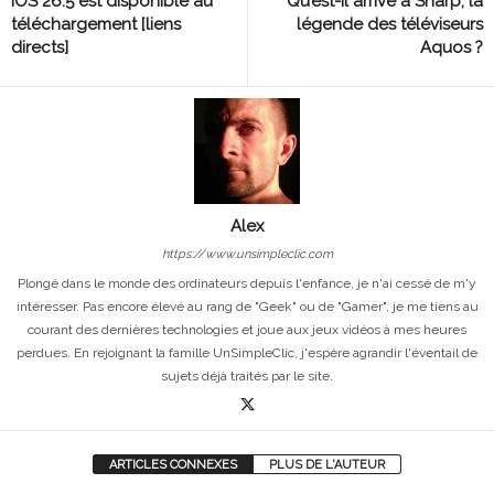
iOS 26.5 est disponible au
Qu’est-il arrivé à Sharp, la
téléchargement [liens
légende des téléviseurs
directs]
Aquos ?
Alex
https://www.unsimpleclic.com
Plongé dans le monde des ordinateurs depuis l'enfance, je n'ai cessé de m'y
intéresser. Pas encore élevé au rang de "Geek" ou de "Gamer", je me tiens au
courant des dernières technologies et joue aux jeux vidéos à mes heures
perdues. En rejoignant la famille UnSimpleClic, j'espère agrandir l'éventail de
sujets déjà traités par le site.
ARTICLES CONNEXES
PLUS DE L'AUTEUR