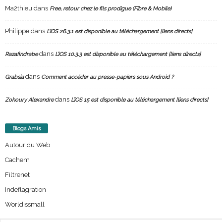
Ma2thieu
dans
Free, retour chez le fils prodigue (Fibre & Mobile)
Philippe
dans
L’iOS 26.3.1 est disponible au téléchargement [liens directs]
dans
Razafindrabe
L’iOS 10.3.3 est disponible au téléchargement [liens directs]
dans
Grabsia
Comment accéder au presse-papiers sous Android ?
dans
Zohoury Alexandre
L’iOS 15 est disponible au téléchargement [liens directs]
Blogs Amis
Autour du Web
Cachem
Filtrenet
Indeflagration
Worldissmall