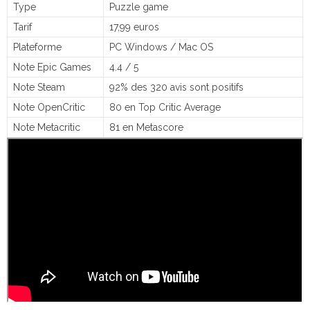
Type
Puzzle game
Tarif
17,99 euros
Plateforme
PC Windows / Mac OS
Note Epic Games
4.4 / 5
Note Steam
92% des 320 avis sont positifs
Note OpenCritic
80 en Top Critic Average
Note Metacritic
81 en Metascore