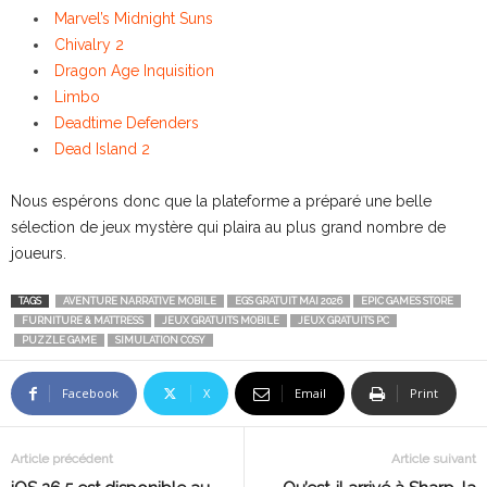
Marvel’s Midnight Suns
Chivalry 2
Dragon Age Inquisition
Limbo
Deadtime Defenders
Dead Island 2
Nous espérons donc que la plateforme a préparé une belle
sélection de jeux mystère qui plaira au plus grand nombre de
joueurs.
TAGS
AVENTURE NARRATIVE MOBILE
EGS GRATUIT MAI 2026
EPIC GAMES STORE
FURNITURE & MATTRESS
JEUX GRATUITS MOBILE
JEUX GRATUITS PC
PUZZLE GAME
SIMULATION COSY
Facebook
X
Email
Print
Article précédent
Article suivant