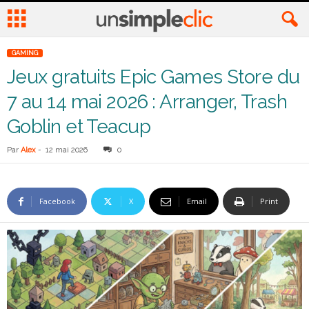
GAMING
Jeux gratuits Epic Games Store du
7 au 14 mai 2026 : Arranger, Trash
Goblin et Teacup
Par
Alex
-
12 mai 2026
0
Facebook
X
Email
Print