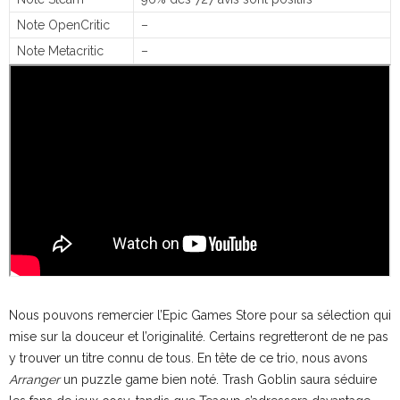
Note OpenCritic
–
Note Metacritic
–
Nous pouvons remercier l’Epic Games Store pour sa sélection qui
mise sur la douceur et l’originalité. Certains regretteront de ne pas
y trouver un titre connu de tous. En tête de ce trio, nous avons
Arranger
un puzzle game bien noté. Trash Goblin saura séduire