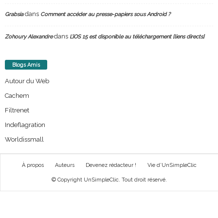
dans
Grabsia
Comment accéder au presse-papiers sous Android ?
dans
Zohoury Alexandre
L’iOS 15 est disponible au téléchargement [liens directs]
Blogs Amis
Autour du Web
Cachem
Filtrenet
Indeflagration
Worldissmall
À propos
Auteurs
Devenez rédacteur !
Vie d’UnSimpleClic
© Copyright UnSimpleClic. Tout droit réservé.