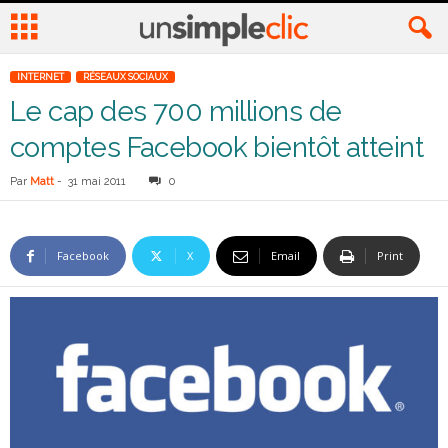
INTERNET
RÉSEAUX SOCIAUX
Le cap des 700 millions de
comptes Facebook bientôt atteint
Par
Matt
-
31 mai 2011
0
Facebook
X
Email
Print