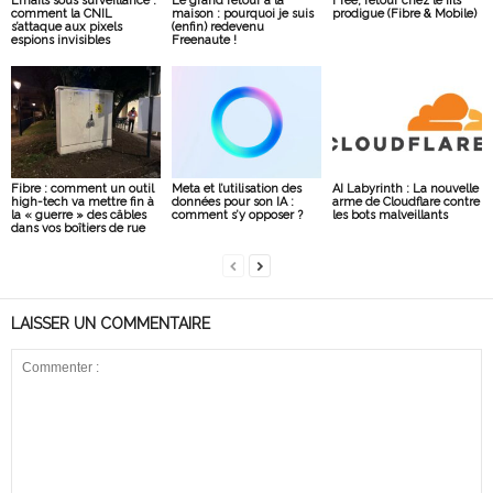
Emails sous surveillance :
Le grand retour à la
Free, retour chez le fils
comment la CNIL
maison : pourquoi je suis
prodigue (Fibre & Mobile)
s’attaque aux pixels
(enfin) redevenu
espions invisibles
Freenaute !
Fibre : comment un outil
Meta et l’utilisation des
AI Labyrinth : La nouvelle
high-tech va mettre fin à
données pour son IA :
arme de Cloudflare contre
la « guerre » des câbles
comment s’y opposer ?
les bots malveillants
dans vos boîtiers de rue
LAISSER UN COMMENTAIRE