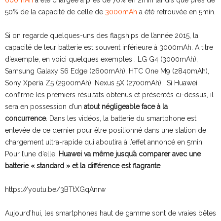
600mAh
a été chargée à près de 70% en 2min tandis que près de
50% de la capacité de celle de
3000mAh
a été retrouvée en 5min.
Si on regarde quelques-uns des flagships de l’année 2015, la
capacité de leur batterie est souvent inférieure à 3000mAh. A titre
d’exemple, en voici quelques exemples : LG G4 (3000mAh),
Samsung Galaxy S6 Edge (2600mAh), HTC One M9 (2840mAh),
Sony Xperia Z5 (2900mAh), Nexus 5X (2700mAh). Si Huawei
confirme les premiers résultats obtenus et présentés ci-dessus, il
sera en possession d’un
atout négligeable face à la
concurrence
. Dans les vidéos, la batterie du smartphone est
enlevée de ce dernier pour être positionné dans une station de
chargement ultra-rapide qui aboutira à l’effet annoncé en 5min.
Pour l’une d’elle,
Huawei va même jusqu’à comparer avec une
batterie « standard » et la différence est flagrante
.
https://youtu.be/3BTtXGqAnrw
Aujourd’hui, les smartphones haut de gamme sont de vraies bêtes