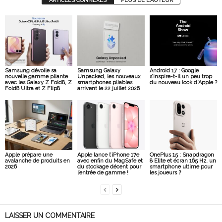
ARTICLES CONNEXES
PLUS DE L'AUTEUR
Samsung dévoile sa
Samsung Galaxy
Android 17 : Google
nouvelle gamme pliante
Unpacked, les nouveaux
s’inspire-t-il un peu trop
avec les Galaxy Z Fold8, Z
smartphones pliables
du nouveau look d’Apple ?
Fold8 Ultra et Z Flip8
arrivent le 22 juillet 2026
Apple prépare une
Apple lance l’iPhone 17e
OnePlus 15 : Snapdragon
avalanche de produits en
avec enfin du MagSafe et
8 Elite et écran 165 Hz, un
2026
du stockage décent pour
smartphone ultime pour
l’entrée de gamme !
les joueurs ?
LAISSER UN COMMENTAIRE