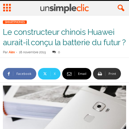
SMARTPHONES
Le constructeur chinois Huawei
aurait-il conçu la batterie du futur ?
Par
Alex
-
18 novembre 2015
0
Facebook
X
Email
Print