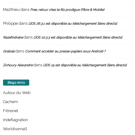
Ma2thieu
dans
Free, retour chez le fils prodigue (Fibre & Mobile)
Philippe
dans
L’iOS 26.3.1 est disponible au téléchargement [liens directs]
dans
Razafindrabe
L’iOS 10.3.3 est disponible au téléchargement [liens directs]
dans
Grabsia
Comment accéder au presse-papiers sous Android ?
dans
Zohoury Alexandre
L’iOS 15 est disponible au téléchargement [liens directs]
Blogs Amis
Autour du Web
Cachem
Filtrenet
Indeflagration
Worldissmall