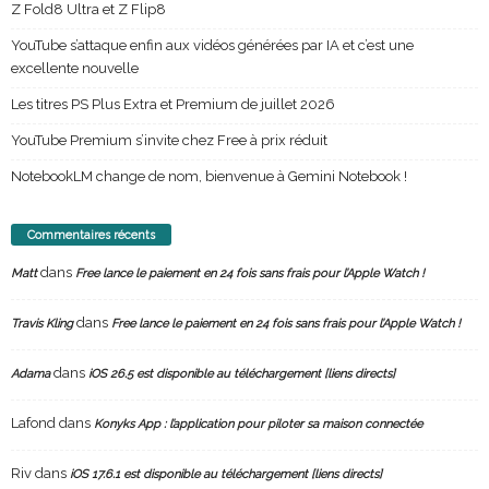
Z Fold8 Ultra et Z Flip8
YouTube s’attaque enfin aux vidéos générées par IA et c’est une
excellente nouvelle
Les titres PS Plus Extra et Premium de juillet 2026
YouTube Premium s’invite chez Free à prix réduit
NotebookLM change de nom, bienvenue à Gemini Notebook !
Commentaires récents
dans
Matt
Free lance le paiement en 24 fois sans frais pour l’Apple Watch !
dans
Travis Kling
Free lance le paiement en 24 fois sans frais pour l’Apple Watch !
dans
Adama
iOS 26.5 est disponible au téléchargement [liens directs]
Lafond
dans
Konyks App : l’application pour piloter sa maison connectée
Riv
dans
iOS 17.6.1 est disponible au téléchargement [liens directs]