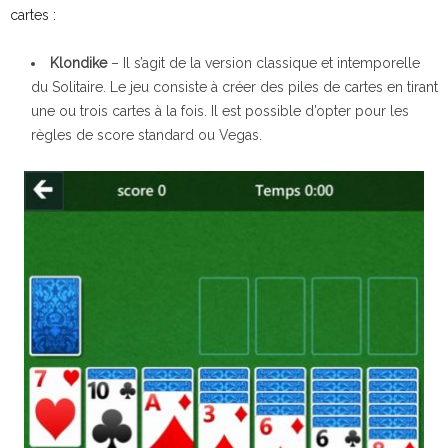
cartes :
Klondike
– Il s’agit de la version classique et intemporelle
du Solitaire. Le jeu consiste à créer des piles de cartes en tirant
une ou trois cartes à la fois. Il est possible d’opter pour les
règles de score standard ou Vegas.
Le fameux jeu Solitaire débarque sur iOS et Android
Le menu
Le fameux jeu Solitaire débarque sur iOS et Android
Les statistiques