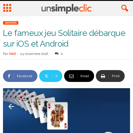
GAMING
Le fameux jeu Solitaire débarque
sur iOS et Android
Par
Matt
-
24 novembre 2016
0
Facebook
X
Email
Print