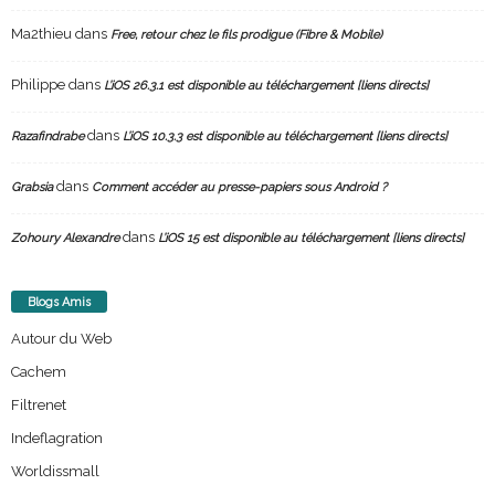
Ma2thieu
dans
Free, retour chez le fils prodigue (Fibre & Mobile)
Philippe
dans
L’iOS 26.3.1 est disponible au téléchargement [liens directs]
dans
Razafindrabe
L’iOS 10.3.3 est disponible au téléchargement [liens directs]
dans
Grabsia
Comment accéder au presse-papiers sous Android ?
dans
Zohoury Alexandre
L’iOS 15 est disponible au téléchargement [liens directs]
Blogs Amis
Autour du Web
Cachem
Filtrenet
Indeflagration
Worldissmall