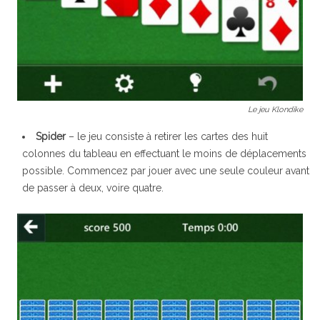
Le jeu Klondike
Spider
– le jeu consiste à retirer les cartes des huit
Le fameux jeu Solitaire débarque sur iOS et Android
colonnes du tableau en effectuant le moins de déplacements
Les options
possible. Commencez par jouer avec une seule couleur avant
de passer à deux, voire quatre.