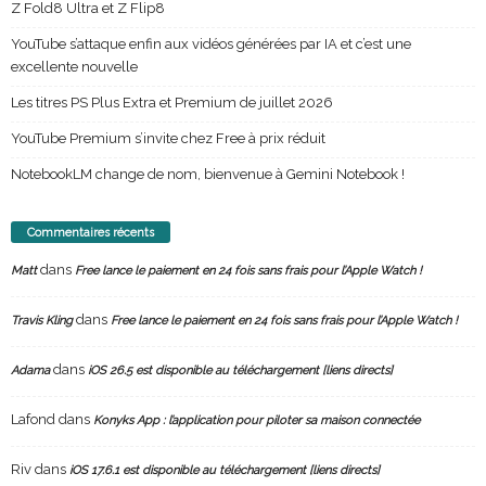
Z Fold8 Ultra et Z Flip8
YouTube s’attaque enfin aux vidéos générées par IA et c’est une
excellente nouvelle
Les titres PS Plus Extra et Premium de juillet 2026
YouTube Premium s’invite chez Free à prix réduit
NotebookLM change de nom, bienvenue à Gemini Notebook !
Commentaires récents
dans
Matt
Free lance le paiement en 24 fois sans frais pour l’Apple Watch !
dans
Travis Kling
Free lance le paiement en 24 fois sans frais pour l’Apple Watch !
dans
Adama
iOS 26.5 est disponible au téléchargement [liens directs]
Lafond
dans
Konyks App : l’application pour piloter sa maison connectée
Riv
dans
iOS 17.6.1 est disponible au téléchargement [liens directs]