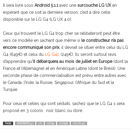
Il sera livré sous
Android 5.1.1
avec une
surcouche LG UX
en
espérant que ce soit la dernière version, c’est à dire celle
disponible sur le LG G4 (LG UX 4.0).
Ceux qui trouvent le LG G4 trop cher se rabbateront peut être
vers ce modèle en sachant que même si
le constructeur n’a pas
encore communiqué son prix
, il devrait se situer entre celui du LG
G4 (649€) et celui du
LG G4c
(249€). Ils seront surtout ravis
d’apprendre qu
‘il débarquera au mois de juillet en Europe
(dont la
France et l’Allemagne) et en Amérique Latine (dont le Brésil). Une
seconde phase de commercialisation est prévu entre autres avec
le Canada, l’Inde, la Russie, Singapour, l’Afrique du Sud et la
Turquie.
Pour ceux et celles qui sont séduits, sachez que le LG G4 s sera
proposé en 3 coloris : noir, blanc ou doré.
TAGS
ANDROID 5.1
LG
LG G4
LG G4S
LG UX 4.0