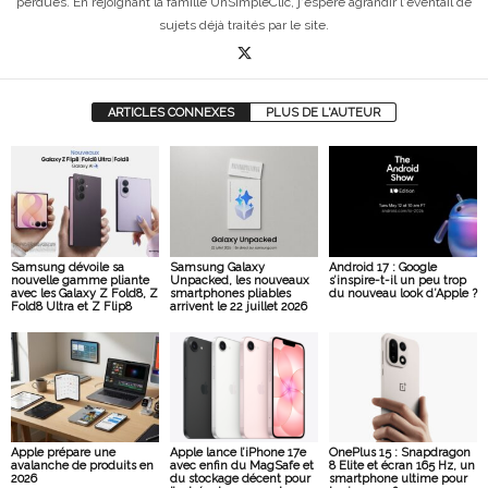
perdues. En rejoignant la famille UnSimpleClic, j'espère agrandir l'éventail de
sujets déjà traités par le site.
ARTICLES CONNEXES
PLUS DE L'AUTEUR
Samsung dévoile sa
Samsung Galaxy
Android 17 : Google
nouvelle gamme pliante
Unpacked, les nouveaux
s’inspire-t-il un peu trop
avec les Galaxy Z Fold8, Z
smartphones pliables
du nouveau look d’Apple ?
Fold8 Ultra et Z Flip8
arrivent le 22 juillet 2026
Apple prépare une
Apple lance l’iPhone 17e
OnePlus 15 : Snapdragon
avalanche de produits en
avec enfin du MagSafe et
8 Elite et écran 165 Hz, un
2026
du stockage décent pour
smartphone ultime pour