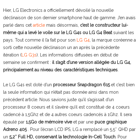
Hier, LG Electronics a officiellement dévoilé la nouvelle
déclinaison de son dernier smartphone haut de gamme. J’en avais
parlé dans cet
article
mais désormais,
c’est le constructeur lui-
même qui a levé le voile sur le LG G4s ou LG G4 Beat
suivant les
pays. Tout comme il l’a fait pour son
LG G4
, la marque coréenne a
sorti cette nouvelle déclinaison un an après la précédente
itération (
LG G3s
). Les informations diffusées en début de
semaine se confirment :
il s’agit d’une version allégée du LG G4,
principalement au niveau des caractéristiques techniques
.
Le LG G4s est doté d’un
processeur Snapdragon 615
et c’est bien
la seule information qui n’était pas donnée ainsi dans mon
précédent article. Nous savions juste qu’il s’agissait d’un
processeur 8 coeurs et il s’avère qu’il est constitué de 4 coeurs
cadencé à 1,5Ghz et de 4 autres coeurs cadencés à 1Ghz. Il sera
épaulé par
1,5Go de mémoire vive
et par une
puce graphique
Adreno 405
. Pour l’écran LCD IPS, LG a remplacé un 5,5″ QHD par
un
5,2″ Full HD, conservant la technologie In-Cell Touch
. Pour