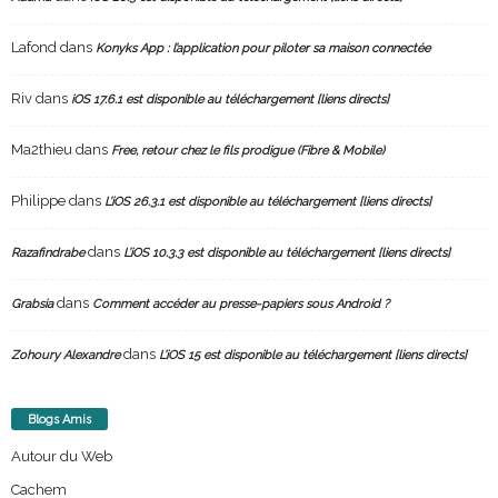
Lafond
dans
Konyks App : l’application pour piloter sa maison connectée
Riv
dans
iOS 17.6.1 est disponible au téléchargement [liens directs]
Ma2thieu
dans
Free, retour chez le fils prodigue (Fibre & Mobile)
Philippe
dans
L’iOS 26.3.1 est disponible au téléchargement [liens directs]
dans
Razafindrabe
L’iOS 10.3.3 est disponible au téléchargement [liens directs]
dans
Grabsia
Comment accéder au presse-papiers sous Android ?
dans
Zohoury Alexandre
L’iOS 15 est disponible au téléchargement [liens directs]
Blogs Amis
Autour du Web
Cachem