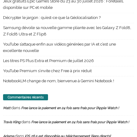
Jeux gratuits Epic Games Store du 23 au 30 juillet 2026 : Foretales,
disponible sur PC et mobile
Décrypter le jargon : qu’est-ce que la Géolocalisation ?
Samsung dévoile sa nouvelle gamme pliante avec les Galaxy Z Fold8,
Z Fold8 Ultra et Z Flip8
YouTube s’attaque enfin aux vidéos générées par IA et c’est une
excellente nouvelle
Les titres PS Plus Extra et Premium de juillet 2026
YouTube Premium s’invite chez Free à prix réduit
NotebookLM change de nom, bienvenue à Gemini Notebook !
Commentaires récents
dans
Matt
Free lance le paiement en 24 fois sans frais pour l’Apple Watch !
dans
Travis Kling
Free lance le paiement en 24 fois sans frais pour l’Apple Watch !
dans
Adama
iOS 26.5 est disponible au téléchargement [liens directs]