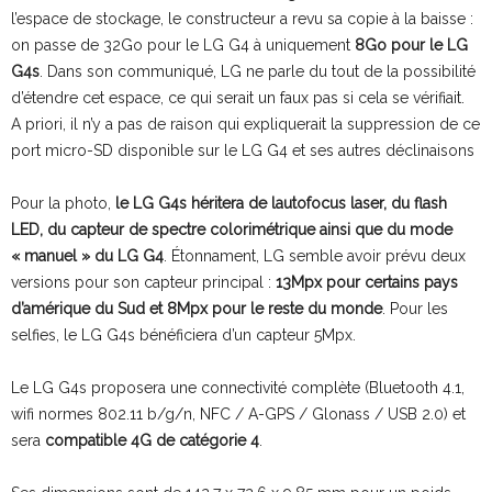
l’espace de stockage, le constructeur a revu sa copie à la baisse :
on passe de 32Go pour le LG G4 à uniquement
8Go pour le LG
G4s
. Dans son communiqué, LG ne parle du tout de la possibilité
d’étendre cet espace, ce qui serait un faux pas si cela se vérifiait.
A priori, il n’y a pas de raison qui expliquerait la suppression de ce
port micro-SD disponible sur le LG G4 et ses autres déclinaisons
Pour la photo,
le LG G4s héritera de lautofocus laser, du flash
LED, du capteur de spectre colorimétrique ainsi que du mode
« manuel » du LG G4
. Étonnament, LG semble avoir prévu deux
versions pour son capteur principal :
13Mpx pour certains pays
d’amérique du Sud et 8Mpx pour le reste du monde
. Pour les
selfies, le LG G4s bénéficiera d’un capteur 5Mpx.
Le LG G4s proposera une connectivité complète (Bluetooth 4.1,
wifi normes 802.11 b/g/n, NFC / A-GPS / Glonass / USB 2.0) et
sera
compatible 4G de catégorie 4
.