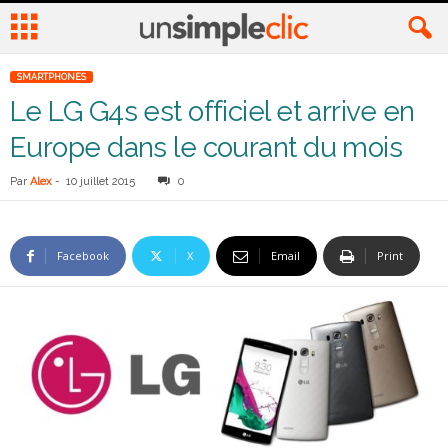
SMARTPHONES
Le LG G4s est officiel et arrive en
Europe dans le courant du mois
Par
Alex
-
10 juillet 2015
0
Facebook
X
Email
Print