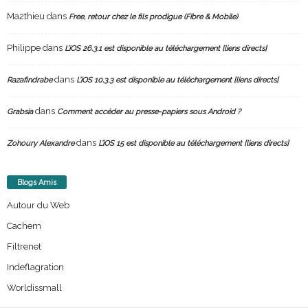
Ma2thieu
dans
Free, retour chez le fils prodigue (Fibre & Mobile)
Philippe
dans
L’iOS 26.3.1 est disponible au téléchargement [liens directs]
dans
Razafindrabe
L’iOS 10.3.3 est disponible au téléchargement [liens directs]
dans
Grabsia
Comment accéder au presse-papiers sous Android ?
dans
Zohoury Alexandre
L’iOS 15 est disponible au téléchargement [liens directs]
Blogs Amis
Autour du Web
Cachem
Filtrenet
Indeflagration
Worldissmall