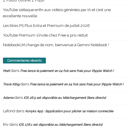
Z Fold8 Ultra et Z Flip8
YouTube s’attaque enfin aux vidéos générées par IA et c’est une
excellente nouvelle
Les titres PS Plus Extra et Premium de juillet 2026
YouTube Premium s’invite chez Free à prix réduit
NotebookLM change de nom, bienvenue à Gemini Notebook !
Commentaires récents
dans
Matt
Free lance le paiement en 24 fois sans frais pour l’Apple Watch !
dans
Travis Kling
Free lance le paiement en 24 fois sans frais pour l’Apple Watch !
dans
Adama
iOS 26.5 est disponible au téléchargement [liens directs]
Lafond
dans
Konyks App : l’application pour piloter sa maison connectée
Riv
dans
iOS 17.6.1 est disponible au téléchargement [liens directs]