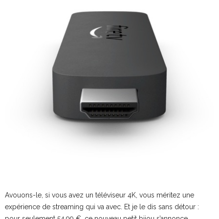
Avouons-le, si vous avez un téléviseur 4K, vous méritez une
expérience de streaming qui va avec. Et je le dis sans détour :
pour seulement 54,99 €, ce nouveau petit bijou s’annonce