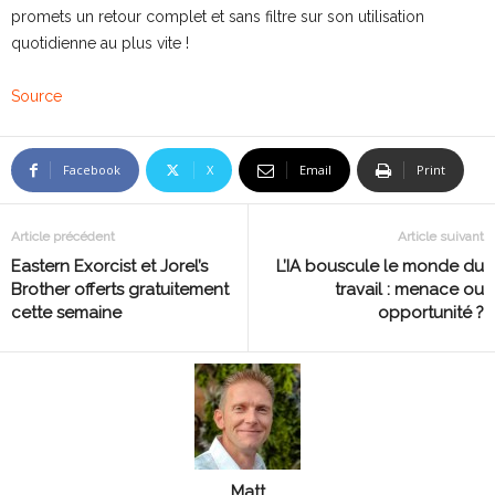
promets un retour complet et sans filtre sur son utilisation
quotidienne au plus vite !
Source
Facebook
X
Email
Print
Article précédent
Article suivant
Eastern Exorcist et Jorel’s
L’IA bouscule le monde du
Brother offerts gratuitement
travail : menace ou
cette semaine
opportunité ?
Matt