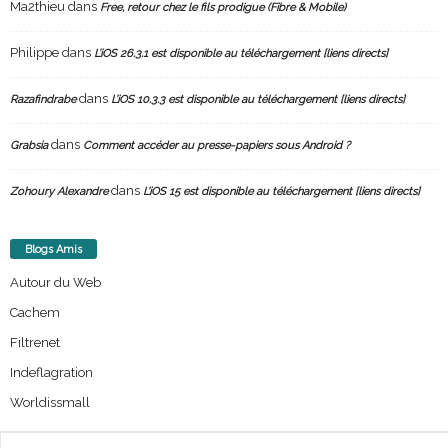
Ma2thieu
dans
Free, retour chez le fils prodigue (Fibre & Mobile)
Philippe
dans
L’iOS 26.3.1 est disponible au téléchargement [liens directs]
dans
Razafindrabe
L’iOS 10.3.3 est disponible au téléchargement [liens directs]
dans
Grabsia
Comment accéder au presse-papiers sous Android ?
dans
Zohoury Alexandre
L’iOS 15 est disponible au téléchargement [liens directs]
Blogs Amis
Autour du Web
Cachem
Filtrenet
Indeflagration
Worldissmall