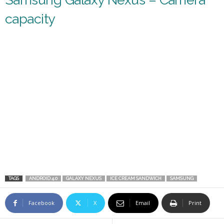
capacity
TAGS
ANDROID 4.0
GALAXY NEXUS
ICE CREAM SANDWICH
SAMSUNG
Facebook
X
Email
Print