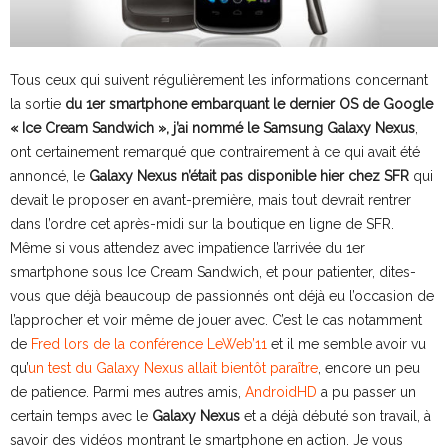
Tous ceux qui suivent régulièrement les informations concernant
la sortie
du 1er smartphone embarquant le dernier OS de Google
« Ice Cream Sandwich », j’ai nommé le Samsung Galaxy Nexus
,
ont certainement remarqué que contrairement à ce qui avait été
annoncé, le
Galaxy Nexus n’était pas disponible hier chez SFR
qui
devait le proposer en avant-première, mais tout devrait rentrer
dans l’ordre cet après-midi sur la boutique en ligne de SFR.
Même si vous attendez avec impatience l’arrivée du 1er
smartphone sous Ice Cream Sandwich, et pour patienter, dites-
vous que déjà beaucoup de passionnés ont déjà eu l’occasion de
l’approcher et voir même de jouer avec. C’est le cas notamment
de
Fred lors de la conférence LeWeb’11
et il me semble avoir vu
qu’
un test du Galaxy Nexus allait bientôt paraître
, encore un peu
de patience. Parmi mes autres amis,
AndroidHD
a pu passer un
certain temps avec le
Galaxy Nexus
et a déjà débuté son travail, à
savoir des vidéos montrant le smartphone en action. Je vous