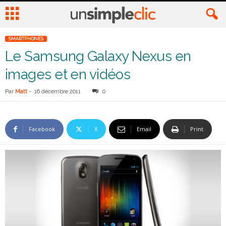
SMARTPHONES
Le Samsung Galaxy Nexus en
images et en vidéos
Par
Matt
-
16 décembre 2011
0
Facebook
X
Email
Print