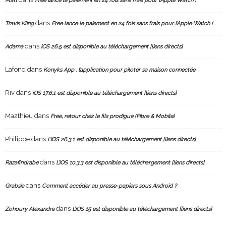
Matt
Free lance le paiement en 24 fois sans frais pour l’Apple Watch !
dans
Travis Kling
Free lance le paiement en 24 fois sans frais pour l’Apple Watch !
dans
Adama
iOS 26.5 est disponible au téléchargement [liens directs]
Lafond
dans
Konyks App : l’application pour piloter sa maison connectée
Riv
dans
iOS 17.6.1 est disponible au téléchargement [liens directs]
Ma2thieu
dans
Free, retour chez le fils prodigue (Fibre & Mobile)
Philippe
dans
L’iOS 26.3.1 est disponible au téléchargement [liens directs]
dans
Razafindrabe
L’iOS 10.3.3 est disponible au téléchargement [liens directs]
dans
Grabsia
Comment accéder au presse-papiers sous Android ?
dans
Zohoury Alexandre
L’iOS 15 est disponible au téléchargement [liens directs]