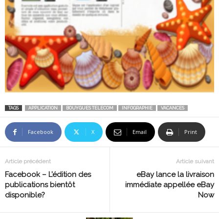
TAGS
APPLICATION
BOUYGUES TELECOM
INFOGRAPHIE
VACANCES
Facebook
X
Email
Print
Article précédent
Article suivant
Facebook – L’édition des
eBay lance la livraison
publications bientôt
immédiate appellée eBay
disponible?
Now