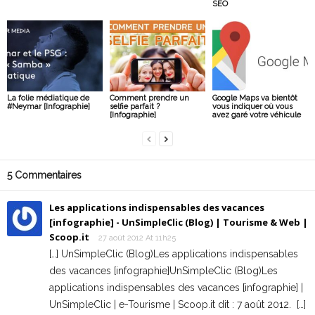
SEO
La folie médiatique de
Comment prendre un
Google Maps va bientôt
#Neymar [Infographie]
selfie parfait ?
vous indiquer où vous
[Infographie]
avez garé votre véhicule
5 Commentaires
Les applications indispensables des vacances
[infographie] - UnSimpleClic (Blog) | Tourisme & Web |
Scoop.it
27 août 2012 At 11h25
[…] UnSimpleClic (Blog)Les applications indispensables
des vacances [infographie]UnSimpleClic (Blog)Les
applications indispensables des vacances [infographie] |
UnSimpleClic | e-Tourisme | Scoop.it dit : 7 août 2012. […]