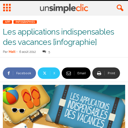
APP
INFOGRAPHIES
Les applications indispensables
des vacances [infographie]
Par
Matt
-
6 août 2012
5
Facebook
X
Email
Print