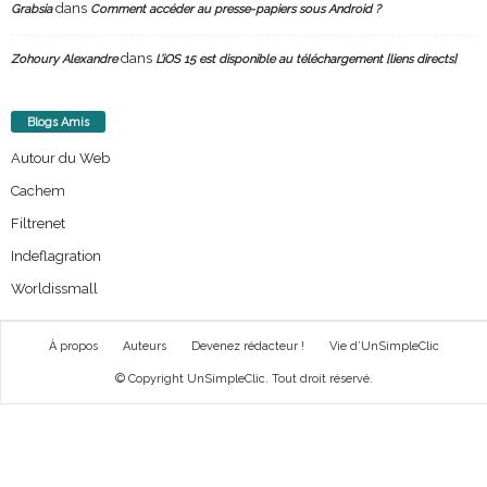
dans
Grabsia
Comment accéder au presse-papiers sous Android ?
dans
Zohoury Alexandre
L’iOS 15 est disponible au téléchargement [liens directs]
Blogs Amis
Autour du Web
Cachem
Filtrenet
Indeflagration
Worldissmall
À propos
Auteurs
Devenez rédacteur !
Vie d’UnSimpleClic
© Copyright UnSimpleClic. Tout droit réservé.