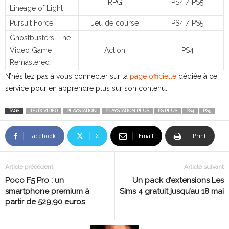
RPG
PS4 / PS5
Lineage of Light
Pursuit Force
Jeu de course
PS4 / PS5
Ghostbusters: The
Video Game
Action
PS4
Remastered
N’hésitez pas à vous connecter sur la
page officielle
dédiée à ce
service pour en apprendre plus sur son contenu.
TAGS
JEUX VIDEO
PLAYSTATION
PLAYSTATION PLUS
PS PLUS
PS4
PS5
Facebook
X
Email
Print
Article précédent
Article suivant
Poco F5 Pro : un
Un pack d’extensions Les
smartphone premium à
Sims 4 gratuit jusqu’au 18 mai
partir de 529,90 euros