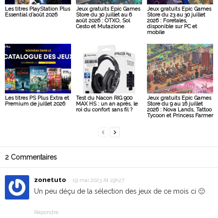
Les titres PlayStation Plus
Jeux gratuits Epic Games
Jeux gratuits Epic Games
Essential d’août 2026
Store du 30 juillet au 6
Store du 23 au 30 juillet
août 2026 : OTXO, Sol
2026 : Foretales,
Cesto et Mutazione
disponible sur PC et
mobile
Les titres PS Plus Extra et
Test du Nacon RIG 900
Jeux gratuits Epic Games
Premium de juillet 2026
MAX HS : un an après, le
Store du 9 au 16 juillet
roi du confort sans fil ?
2026 : Nova Lands, Tattoo
Tycoon et Princess Farmer
2 Commentaires
zonetuto
19 mai 2023 At 19h27
Un peu déçu de la sélection des jeux de ce mois ci 🙁
Répondre