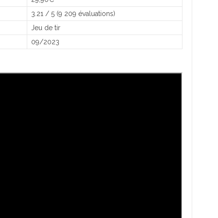
3.21 / 5 (9 209 évaluations)
Jeu de tir
09/2023