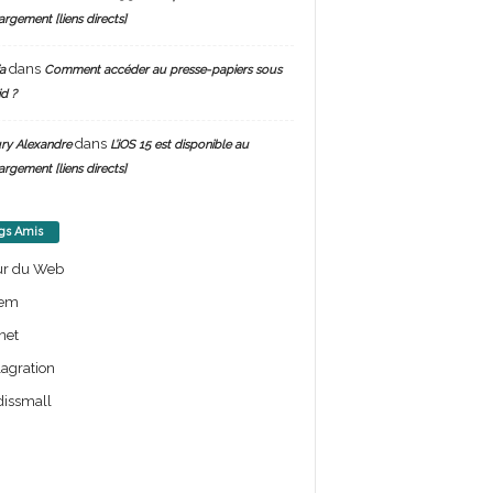
argement [liens directs]
dans
a
Comment accéder au presse-papiers sous
d ?
dans
ry Alexandre
L’iOS 15 est disponible au
argement [liens directs]
gs Amis
ur du Web
em
net
lagration
issmall