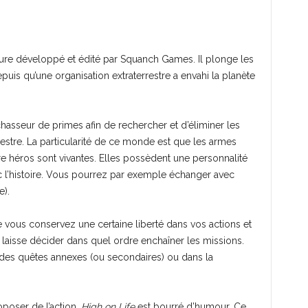
nture développé et édité par Squanch Games. Il plonge les
epuis qu’une organisation extraterrestre a envahi la planète
hasseur de primes afin de rechercher et d’éliminer les
restre. La particularité de ce monde est que les armes
tre héros sont vivantes. Elles possèdent une personnalité
c l’histoire. Vous pourrez par exemple échanger avec
e).
ue vous conservez une certaine liberté dans vos actions et
laisse décider dans quel ordre enchaîner les missions.
des quêtes annexes (ou secondaires) ou dans la
poser de l’action,
High on Life
est bourré d’humour. Ce