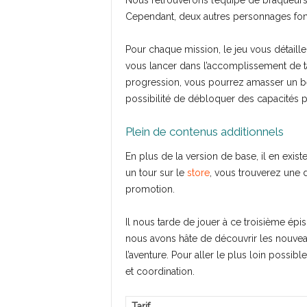
Nous retrouverons l’équipe de braqueurs 
Cependant, deux autres personnages font
Pour chaque mission, le jeu vous détaille
vous lancer dans l’accomplissement de t
progression, vous pourrez amasser un bea
possibilité de débloquer des capacités 
Plein de contenus additionnels
En plus de la version de base, il en existe
un tour sur le
store
, vous trouverez une d
promotion.
Il nous tarde de jouer à ce troisième ép
nous avons hâte de découvrir les nouveaut
l’aventure. Pour aller le plus loin possi
et coordination.
Tarif