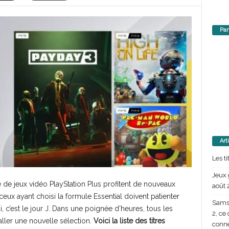
Par
Art
Les t
Jeux 
de jeux vidéo PlayStation Plus profitent de nouveaux
août 
 ceux ayant choisi la formule Essential doivent patienter
Samsu
 c’est le jour J. Dans une poignée d’heures, tous les
2, ce
aller une nouvelle sélection.
Voici la liste des titres
conn