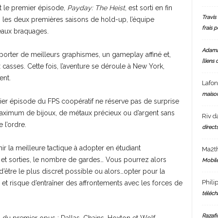
t le premier épisode,
Payday: The Heist
, est sorti en fin
Travis 
 les deux premières saisons de hold-up, l’équipe
frais 
eaux braquages.
Adam
orter de meilleurs graphismes, un gameplay affiné et,
[liens 
asses. Cette fois, l’aventure se déroule à New York,
ent.
Lafo
maiso
r épisode du FPS coopératif ne réserve pas de surprise
 maximum de bijoux, de métaux précieux ou d’argent sans
Riv
d
e l’ordre.
directs
ir la meilleure tactique à adopter en étudiant
Ma2t
s et sorties, le nombre de gardes… Vous pourrez alors
Mobile
 d’être le plus discret possible ou alors…opter pour la
Phili
 et risque d’entraîner des affrontements avec les forces de
téléch
Razafi