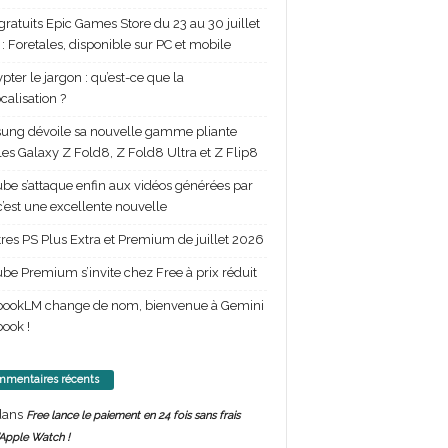
gratuits Epic Games Store du 23 au 30 juillet
: Foretales, disponible sur PC et mobile
pter le jargon : qu’est-ce que la
calisation ?
ng dévoile sa nouvelle gamme pliante
les Galaxy Z Fold8, Z Fold8 Ultra et Z Flip8
be s’attaque enfin aux vidéos générées par
 c’est une excellente nouvelle
itres PS Plus Extra et Premium de juillet 2026
be Premium s’invite chez Free à prix réduit
bookLM change de nom, bienvenue à Gemini
ook !
mentaires récents
ans
Free lance le paiement en 24 fois sans frais
’Apple Watch !