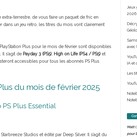
Jeux 
2026 
extra-terrestre, de vous faire un paquet de fric en
Décry
dans un jeu rétro, les titres du mois vont clairement
Géolo
Samsu
o PlayStation Plus pour le mois de février sont disponibles
avec 
Il s’agit de
Payday 3 (PS5)
,
High on Life (PS4 / PS5)
et
YouTu
resteront accessibles pour tous les abonnés PS Plus
IA et
Les t
YouTu
 Plus du mois de février 2025
Note
Noteb
 PS Plus Essential
Com
d
Matt
pour l
Starbreeze Studios et édité par Deep Silver. Il s’agit du