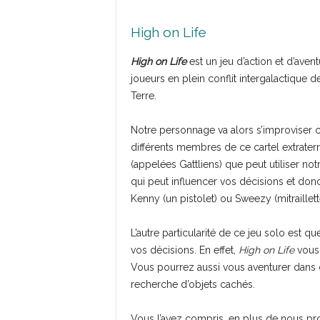
High on Life
High on Life
est un jeu d’action et d’ave
joueurs en plein conflit intergalactique d
Terre.
Notre personnage va alors s’improviser c
différents membres de ce cartel extrater
(appelées Gattliens) que peut utiliser no
qui peut influencer vos décisions et don
Kenny (un pistolet) ou Sweezy (mitraillett
L’autre particularité de ce jeu solo est q
vos décisions. En effet,
High on Life
vous 
Vous pourrez aussi vous aventurer dans 
recherche d’objets cachés.
Vous l’avez compris, en plus de nous pro