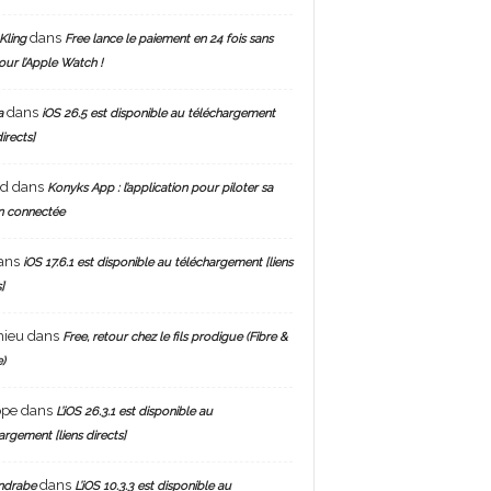
dans
Kling
Free lance le paiement en 24 fois sans
pour l’Apple Watch !
dans
a
iOS 26.5 est disponible au téléchargement
directs]
nd
dans
Konyks App : l’application pour piloter sa
n connectée
ans
iOS 17.6.1 est disponible au téléchargement [liens
]
hieu
dans
Free, retour chez le fils prodigue (Fibre &
)
ppe
dans
L’iOS 26.3.1 est disponible au
argement [liens directs]
dans
ndrabe
L’iOS 10.3.3 est disponible au