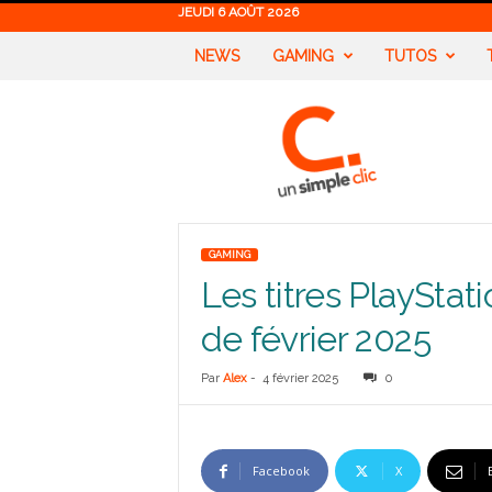
JEUDI 6 AOÛT 2026
NEWS
GAMING
TUTOS
U
n
S
i
m
p
l
GAMING
e
Les titres PlayStat
C
l
de février 2025
i
c
Par
Alex
-
4 février 2025
0
Facebook
X