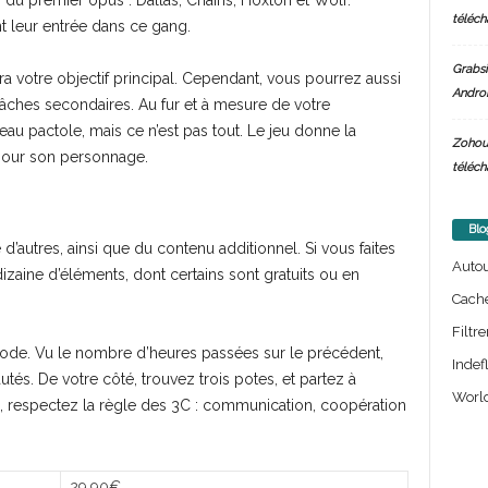
du premier opus : Dallas, Chains, Hoxton et Wolf.
téléch
 leur entrée dans ce gang.
Grabsi
ra votre objectif principal. Cependant, vous pourrez aussi
Androi
âches secondaires. Au fur et à mesure de votre
u pactole, mais ce n’est pas tout. Le jeu donne la
Zohou
pour son personnage.
téléch
Blo
 d’autres, ainsi que du contenu additionnel. Si vous faites
Auto
izaine d’éléments, dont certains sont gratuits ou en
Cach
Filtre
isode. Vu le nombre d’heures passées sur le précédent,
Indef
és. De votre côté, trouvez trois potes, et partez à
World
ble, respectez la règle des 3C : communication, coopération
29,90€