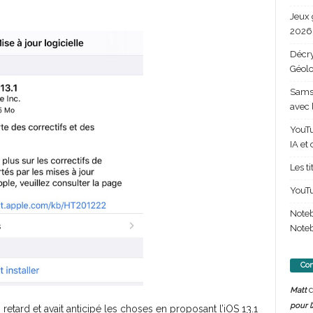
Jeux 
2026 
Décry
Géolo
Samsu
avec 
YouTu
IA et
Les t
YouTu
Note
Noteb
Com
d
Matt
pour l
retard et avait anticipé les choses en proposant l’iOS 13.1