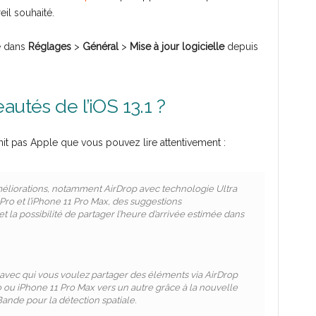
eil souhaité.
e dans
Réglages
>
Général
>
Mise à jour logicielle
depuis
autés de l’iOS 13.1 ?
rnit pas Apple que vous pouvez lire attentivement :
améliorations, notamment AirDrop avec technologie Ultra
 Pro et l’iPhone 11 Pro Max, des suggestions
t la possibilité de partager l’heure d’arrivée estimée dans
 avec qui vous voulez partager des éléments via AirDrop
o ou iPhone 11 Pro Max vers un autre grâce à la nouvelle
ande pour la détection spatiale.