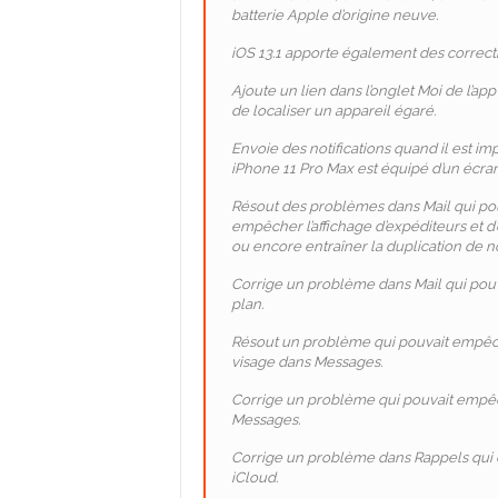
batterie Apple d’origine neuve.
iOS 13.1 apporte également des correctifs
Ajoute un lien dans l’onglet Moi de l’ap
de localiser un appareil égaré.
Envoie des notifications quand il est im
iPhone 11 Pro Max est équipé d’un écran
Résout des problèmes dans Mail qui po
empêcher l’affichage d’expéditeurs et d’o
ou encore entraîner la duplication de 
Corrige un problème dans Mail qui pou
plan.
Résout un problème qui pouvait empêch
visage dans Messages.
Corrige un problème qui pouvait empêch
Messages.
Corrige un problème dans Rappels qui em
iCloud.