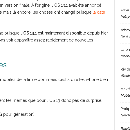
 version finale. À l’origine, l’iOS 13.1 avait été annoncé
Travis 
 mais là encore, les choses ont changé puisque
la date
frais 
.
Adam
ne puisque l’
iOS 13.1 est maintenant disponible
depuis hier
[liens 
ions voir apparaître assez rapidement de nouvelles
Lafo
maiso
es
Riv
d
directs
ls mobiles de la firme pommées c’est à dire les iPhone bien
Ma2t
Mobile
nt les mêmes que pour l’iOS 13 donc pas de surprise.
Phili
G pour génération) :
téléch
Razafi