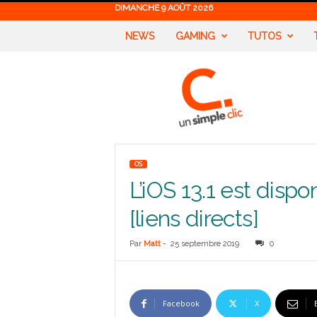
DIMANCHE 9 AOÛT 2026
NEWS
GAMING
TUTOS
U
n
S
i
m
p
l
OS
e
L’iOS 13.1 est disp
C
l
[liens directs]
i
c
Par
Matt
-
25 septembre 2019
0
Facebook
X