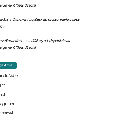
argement [liens directs]
dans
a
Comment accéder au presse-papiers sous
d ?
dans
ry Alexandre
L’iOS 15 est disponible au
argement [liens directs]
gs Amis
ur du Web
em
net
lagration
issmall