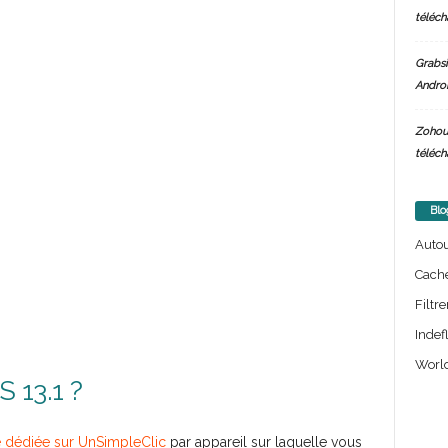
téléch
Grabsi
Androi
Zohou
téléch
Blo
Auto
Cach
Filtre
Indef
World
S 13.1 ?
e dédiée sur UnSimpleClic
par appareil sur laquelle vous