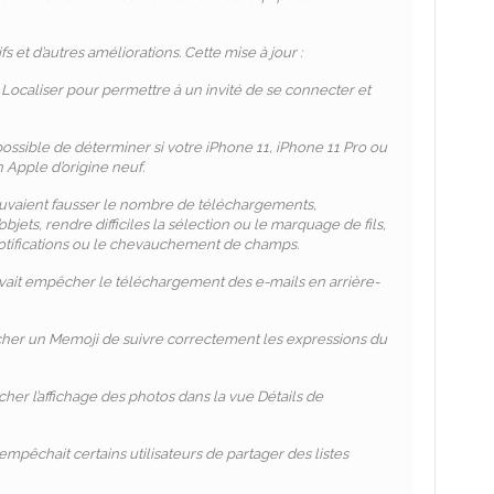
 et d’autres améliorations. Cette mise à jour :
p Localiser pour permettre à un invité de se connecter et
possible de déterminer si votre iPhone 11, iPhone 11 Pro ou
 Apple d’origine neuf.
uvaient fausser le nombre de téléchargements,
bjets, rendre difficiles la sélection ou le marquage de fils,
notifications ou le chevauchement de champs.
vait empêcher le téléchargement des e-mails en arrière-
er un Memoji de suivre correctement les expressions du
er l’affichage des photos dans la vue Détails de
pêchait certains utilisateurs de partager des listes