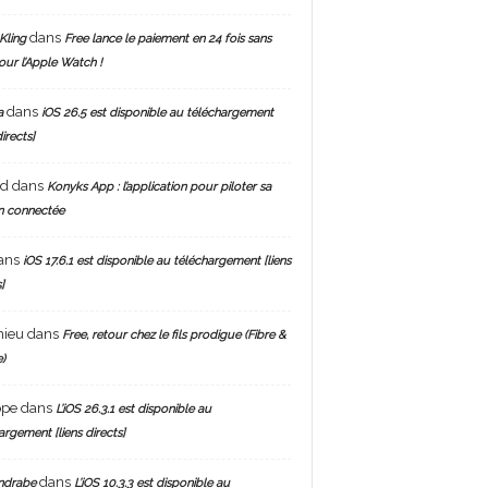
dans
Kling
Free lance le paiement en 24 fois sans
pour l’Apple Watch !
dans
a
iOS 26.5 est disponible au téléchargement
directs]
nd
dans
Konyks App : l’application pour piloter sa
n connectée
ans
iOS 17.6.1 est disponible au téléchargement [liens
]
hieu
dans
Free, retour chez le fils prodigue (Fibre &
)
ppe
dans
L’iOS 26.3.1 est disponible au
argement [liens directs]
dans
ndrabe
L’iOS 10.3.3 est disponible au