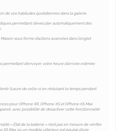
on de vos habitudes quotidiennes dans la galerie.
stiques permettant d’exécuter automatiquement des
.
p Maison sous forme d’actions avancées dans l’onglet
ous permettant d’envoyer votre heure d’arrivée estimée
entir l’usure de celle-ci en réduisant le temps pendant
ces pour l’iPhone XR, l’iPhone XS et l’iPhone XS Max
ppareil, avec possibilité de désactiver cette fonctionnalité
alité « État de la batterie » n’est pas en mesure de vérifier
ne XS Max ou un modèle ultérieur est équipé d’une