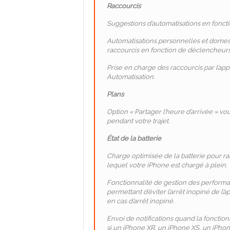
Raccourcis
Suggestions d’automatisations en foncti
Automatisations personnelles et dome
raccourcis en fonction de déclencheurs
Prise en charge des raccourcis par l’ap
Automatisation.
Plans
Option « Partager l’heure d’arrivée » v
pendant votre trajet.
État de la batterie
Charge optimisée de la batterie pour ral
lequel votre iPhone est chargé à plein.
Fonctionnalité de gestion des performan
permettant d’éviter l’arrêt inopiné de l’a
en cas d’arrêt inopiné.
Envoi de notifications quand la fonctionn
si un iPhone XR, un iPhone XS, un iPho