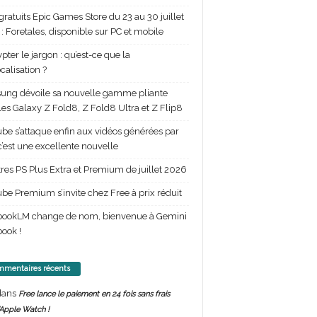
gratuits Epic Games Store du 23 au 30 juillet
: Foretales, disponible sur PC et mobile
pter le jargon : qu’est-ce que la
calisation ?
ng dévoile sa nouvelle gamme pliante
les Galaxy Z Fold8, Z Fold8 Ultra et Z Flip8
be s’attaque enfin aux vidéos générées par
 c’est une excellente nouvelle
itres PS Plus Extra et Premium de juillet 2026
be Premium s’invite chez Free à prix réduit
bookLM change de nom, bienvenue à Gemini
ook !
mentaires récents
ans
Free lance le paiement en 24 fois sans frais
’Apple Watch !