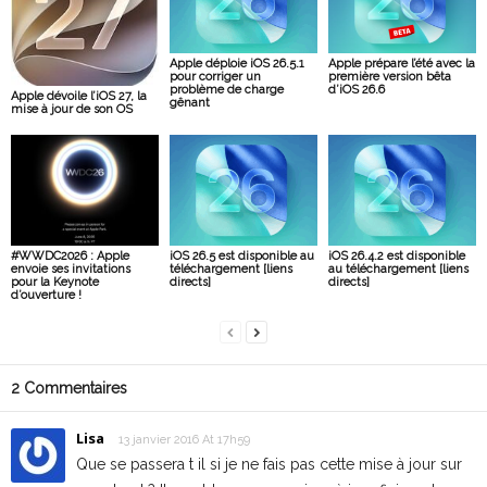
Apple déploie iOS 26.5.1
Apple prépare l’été avec la
pour corriger un
première version bêta
problème de charge
d’iOS 26.6
Apple dévoile l’iOS 27, la
gênant
mise à jour de son OS
#WWDC2026 : Apple
iOS 26.5 est disponible au
iOS 26.4.2 est disponible
envoie ses invitations
téléchargement [liens
au téléchargement [liens
pour la Keynote
directs]
directs]
d’ouverture !
2 Commentaires
Lisa
13 janvier 2016 At 17h59
Que se passera t il si je ne fais pas cette mise à jour sur