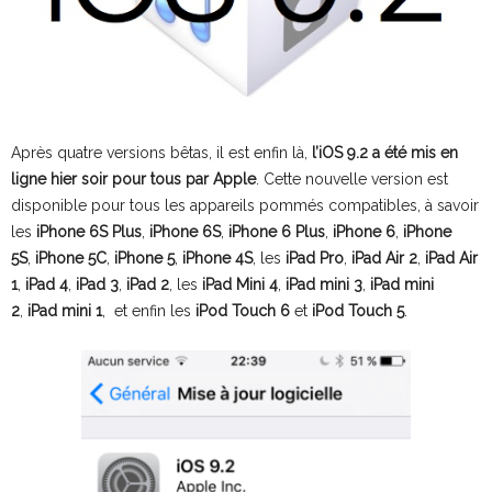
Après quatre versions bêtas, il est enfin là,
l’iOS 9.2 a été mis en
ligne hier soir pour tous par Apple
. Cette nouvelle version est
disponible pour tous les appareils pommés compatibles, à savoir
les
iPhone 6S Plus
,
iPhone 6S
,
iPhone 6 Plus
,
iPhone 6
,
iPhone
5S
,
iPhone 5C
,
iPhone 5
,
iPhone 4S
, les
iPad Pro
,
iPad Air 2
,
iPad Air
1
,
iPad 4
,
iPad 3
,
iPad 2
, les
iPad Mini 4
,
iPad mini 3
,
iPad mini
2
,
iPad mini 1
, et enfin les
iPod Touch 6
et
iPod Touch 5
.