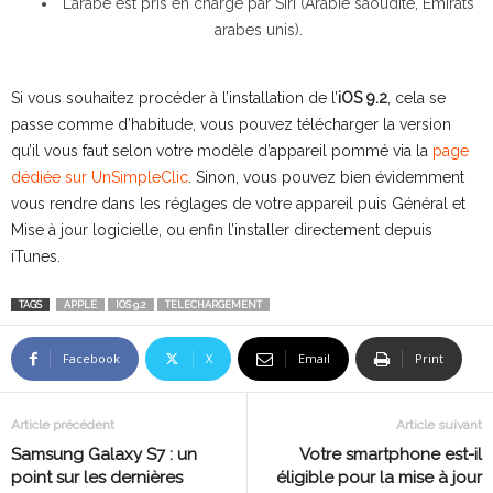
L’arabe est pris en charge par Siri (Arabie saoudite, Émirats
arabes unis).
Si vous souhaitez procéder à l’installation de l’
iOS 9.2
, cela se
passe comme d’habitude, vous pouvez télécharger la version
qu’il vous faut selon votre modèle d’appareil pommé via la
page
dédiée sur UnSimpleClic
. Sinon, vous pouvez bien évidemment
vous rendre dans les réglages de votre appareil puis Général et
Mise à jour logicielle, ou enfin l’installer directement depuis
iTunes.
TAGS
APPLE
IOS 9.2
TELECHARGEMENT
Facebook
X
Email
Print
Article précédent
Article suivant
Samsung Galaxy S7 : un
Votre smartphone est-il
point sur les dernières
éligible pour la mise à jour