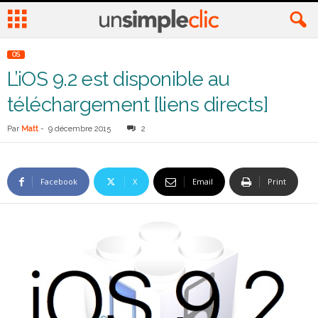
OS
L’iOS 9.2 est disponible au
téléchargement [liens directs]
Par
Matt
-
9 décembre 2015
2
Facebook
X
Email
Print