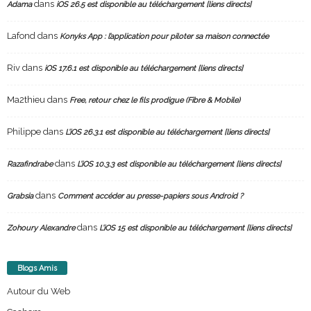
dans
Adama
iOS 26.5 est disponible au téléchargement [liens directs]
Lafond
dans
Konyks App : l’application pour piloter sa maison connectée
Riv
dans
iOS 17.6.1 est disponible au téléchargement [liens directs]
Ma2thieu
dans
Free, retour chez le fils prodigue (Fibre & Mobile)
Philippe
dans
L’iOS 26.3.1 est disponible au téléchargement [liens directs]
dans
Razafindrabe
L’iOS 10.3.3 est disponible au téléchargement [liens directs]
dans
Grabsia
Comment accéder au presse-papiers sous Android ?
dans
Zohoury Alexandre
L’iOS 15 est disponible au téléchargement [liens directs]
Blogs Amis
Autour du Web