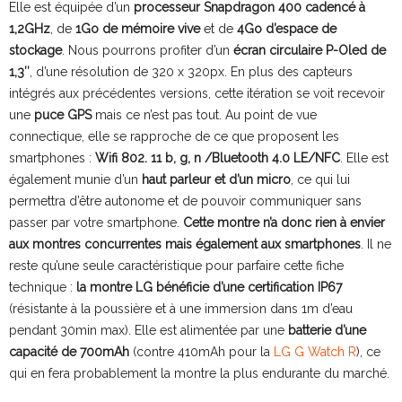
Elle est équipée d’un
processeur Snapdragon 400 cadencé à
1,2GHz
, de
1Go de mémoire vive
et de
4Go d’espace de
stockage
. Nous pourrons profiter d’un
écran circulaire P-Oled de
1,3″
, d’une résolution de 320 x 320px. En plus des capteurs
intégrés aux précédentes versions, cette itération se voit recevoir
une
puce GPS
mais ce n’est pas tout. Au point de vue
connectique, elle se rapproche de ce que proposent les
smartphones :
Wifi 802. 11 b, g, n /Bluetooth 4.0 LE/NFC
. Elle est
également munie d’un
haut parleur et d’un micro
, ce qui lui
permettra d’être autonome et de pouvoir communiquer sans
passer par votre smartphone.
Cette montre n’a donc rien à envier
aux montres concurrentes mais également aux smartphones
. Il ne
reste qu’une seule caractéristique pour parfaire cette fiche
technique :
la montre LG bénéficie d’une certification IP67
(résistante à la poussière et à une immersion dans 1m d’eau
pendant 30min max). Elle est alimentée par une
batterie d’une
capacité de 700mAh
(contre 410mAh pour la
LG G Watch R
), ce
qui en fera probablement la montre la plus endurante du marché.