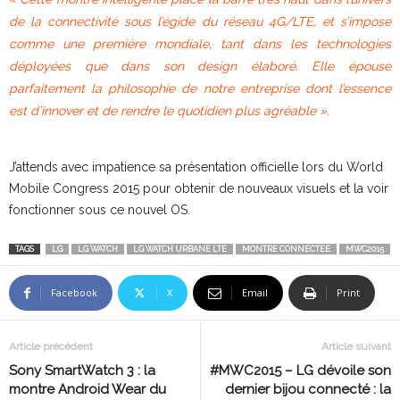
de la connectivité sous l’égide du réseau 4G/LTE, et s’impose
comme une première mondiale, tant dans les technologies
déployées que dans son design élaboré. Elle épouse
parfaitement la philosophie de notre entreprise dont l’essence
est d’innover et de rendre le quotidien plus agréable ».
J’attends avec impatience sa présentation officielle lors du World
Mobile Congress 2015 pour obtenir de nouveaux visuels et la voir
fonctionner sous ce nouvel OS.
TAGS
LG
LG WATCH
LG WATCH URBANE LTE
MONTRE CONNECTEE
MWC2015
Facebook
X
Email
Print
Article précédent
Article suivant
Sony SmartWatch 3 : la
#MWC2015 – LG dévoile son
montre Android Wear du
dernier bijou connecté : la