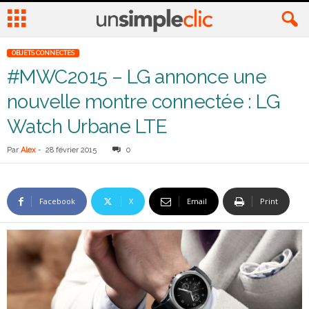
OBJETS CONNECTES
#MWC2015 – LG annonce une
nouvelle montre connectée : LG
Watch Urbane LTE
Par
Alex
-
28 février 2015
0
Facebook
X
Email
Print