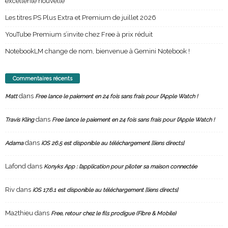
excellente nouvelle
Les titres PS Plus Extra et Premium de juillet 2026
YouTube Premium s’invite chez Free à prix réduit
NotebookLM change de nom, bienvenue à Gemini Notebook !
Commentaires récents
dans
Matt
Free lance le paiement en 24 fois sans frais pour l’Apple Watch !
dans
Travis Kling
Free lance le paiement en 24 fois sans frais pour l’Apple Watch !
dans
Adama
iOS 26.5 est disponible au téléchargement [liens directs]
Lafond
dans
Konyks App : l’application pour piloter sa maison connectée
Riv
dans
iOS 17.6.1 est disponible au téléchargement [liens directs]
Ma2thieu
dans
Free, retour chez le fils prodigue (Fibre & Mobile)