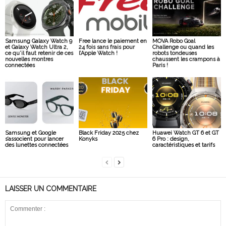
Samsung Galaxy Watch 9
Free lance le paiement en
MOVA Robo Goal
et Galaxy Watch Ultra 2,
24 fois sans frais pour
Challenge ou quand les
ce qu’il faut retenir de ces
l’Apple Watch !
robots tondeuses
nouvelles montres
chaussent les crampons à
connectées
Paris !
Samsung et Google
Black Friday 2025 chez
Huawei Watch GT 6 et GT
s’associent pour lancer
Konyks
6 Pro : design,
des lunettes connectées
caractéristiques et tarifs
LAISSER UN COMMENTAIRE