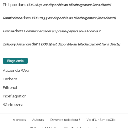
Philippe
dans
L’iOS 26.3.1 est disponible au téléchargement [liens directs]
dans
Razafindrabe
L’iOS 10.3.3 est disponible au téléchargement [liens directs]
dans
Grabsia
Comment accéder au presse-papiers sous Android ?
dans
Zohoury Alexandre
L’iOS 15 est disponible au téléchargement [liens directs]
Blogs Amis
Autour du Web
Cachem
Filtrenet
Indeflagration
Worldissmall
À propos
Auteurs
Devenez rédacteur !
Vie d’UnSimpleClic