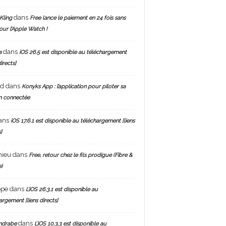
dans
Kling
Free lance le paiement en 24 fois sans
pour l’Apple Watch !
dans
a
iOS 26.5 est disponible au téléchargement
directs]
nd
dans
Konyks App : l’application pour piloter sa
n connectée
ans
iOS 17.6.1 est disponible au téléchargement [liens
]
hieu
dans
Free, retour chez le fils prodigue (Fibre &
)
ppe
dans
L’iOS 26.3.1 est disponible au
argement [liens directs]
dans
ndrabe
L’iOS 10.3.3 est disponible au