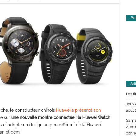
Par
Art
Les t
Jeux 
he, le constructeur chinois
Huawei a présenté son
août 
le sur
une nouvelle montre connectée : la Huawei Watch
Samsu
s et adopte un design un peu différent de la Huawei
2, ce
an et demi.
conn