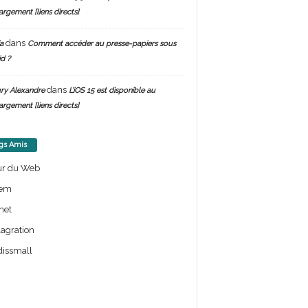
argement [liens directs]
dans
a
Comment accéder au presse-papiers sous
d ?
dans
ry Alexandre
L’iOS 15 est disponible au
argement [liens directs]
gs Amis
ur du Web
em
net
lagration
issmall