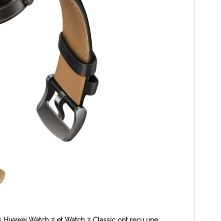
s Huawei Watch 2 et Watch 2 Classic ont reçu une