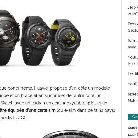
Jeux 
2026 
Décry
Géolo
Samsu
avec 
YouTu
IA et
Les t
YouTu
que concurrente, Huawei propose d’un côté un modèle
Note
que et un bracelet en silicone et de l’autre côté, un
Noteb
 Watch avec un cadran en acier inoxydable 316L et un
tre équipée d’une carte sim
(ou e-sim dans certains pays)
Com
ectivité 4G).
d
Matt
pour l