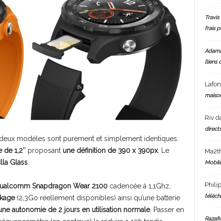
Travis 
frais 
Adam
[liens 
Lafo
maiso
Riv
d
directs
es deux modèles sont purement et simplement identiques.
 de 1,2″
proposant
une définition de 390 x 390px
. Le
Ma2t
lla Glass
.
Mobile
Phili
ualcomm Snapdragon Wear 2100
cadencée à 1,1Ghz,
téléch
ckage
(2,3Go réellement disponibles) ainsi qu’une batterie
une autonomie de 2 jours en utilisation normale
. Passer en
Razafi