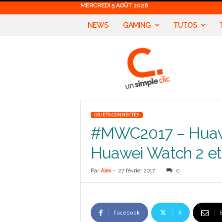
MERCREDI 5 AOÛT 2026
NEWS
GAMING
TUTOS
U
n
S
i
m
p
l
OBJETS CONNECTES
e
#MWC2017 – Huawe
C
l
Huawei Watch 2 et
i
c
Par
Alex
-
27 février 2017
0
Facebook
X