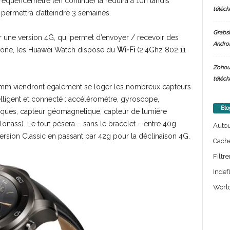
équencemètre (en continue) la réduira à 10h tandis
téléch
 permettra d’atteindre 3 semaines.
Grabsi
r une version 4G, qui permet d’envoyer / recevoir des
Androi
hone, les Huawei Watch dispose du
Wi-Fi
(2,4Ghz 802.11
.
Zohou
téléch
12,6mm viendront également se loger les nombreux capteurs
telligent et connecté : accéléromètre, gyroscope,
Blo
aques, capteur géomagnetique, capteur de lumière
Glonass). Le tout pèsera – sans le bracelet – entre 40g
Auto
version Classic en passant par 42g pour la déclinaison 4G.
Cach
Filtre
Indef
World