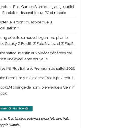
gratuits Epic Games Store du 23 au 30 juillet
: Foretales, disponible sur PC et mobile
pter le jargon : qu’est-ce que la
calisation ?
ng dévoile sa nouvelle gamme pliante
les Galaxy Z Fold8, Z Fold8 Ultra et Z Flip8
be s’attaque enfin aux vidéos générées par
 c’est une excellente nouvelle
itres PS Plus Extra et Premium de juillet 2026
be Premium s’invite chez Free à prix réduit
bookLM change de nom, bienvenue à Gemini
ook !
mentaires récents
ans
Free lance le paiement en 24 fois sans frais
’Apple Watch !