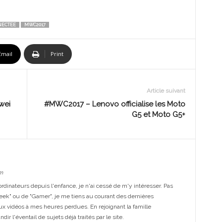
NECTEE
MWC2017
Email
Print
Article suivant
wei
#MWC2017 – Lenovo officialise les Moto
G5 et Moto G5+
m
dinateurs depuis l'enfance, je n'ai cessé de m'y intéresser. Pas
eek" ou de "Gamer", je me tiens au courant des dernières
ux vidéos à mes heures perdues. En rejoignant la famille
ir l'éventail de sujets déjà traités par le site.