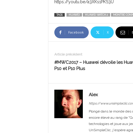
https://youtu.be/a3XKs1PKS3U
TAGS
HUAWEI
HUAWEI WATCH 2
MONTRE CON
Facebook
X
Article précédent
#MWC2017 – Huawei dévoile les Hua
P10 et P10 Plus
Alex
https://www.unsimpleclic.co
Plongé dans le monde des or
encore élevé au rang de "G
technologies et joue aux je
UnSimpleClic, j'espère agrand