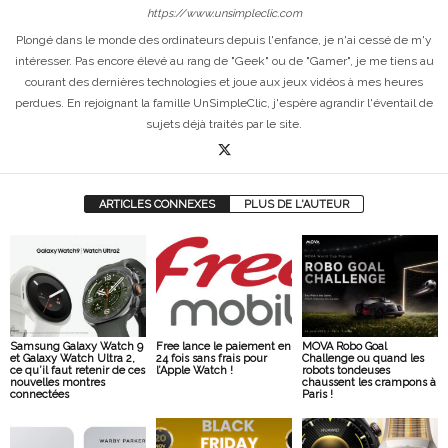
https://www.unsimpleclic.com
Plongé dans le monde des ordinateurs depuis l'enfance, je n'ai cessé de m'y
intéresser. Pas encore élevé au rang de "Geek" ou de "Gamer", je me tiens au
courant des dernières technologies et joue aux jeux vidéos à mes heures
perdues. En rejoignant la famille UnSimpleClic, j'espère agrandir l'éventail de
sujets déjà traités par le site.
ARTICLES CONNEXES
PLUS DE L'AUTEUR
Samsung Galaxy Watch 9
Free lance le paiement en
MOVA Robo Goal
et Galaxy Watch Ultra 2,
24 fois sans frais pour
Challenge ou quand les
ce qu’il faut retenir de ces
l’Apple Watch !
robots tondeuses
nouvelles montres
chaussent les crampons à
connectées
Paris !