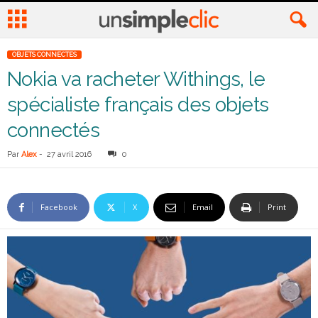
OBJETS CONNECTES
Nokia va racheter Withings, le
spécialiste français des objets
connectés
Par
Alex
-
27 avril 2016
0
Facebook
X
Email
Print