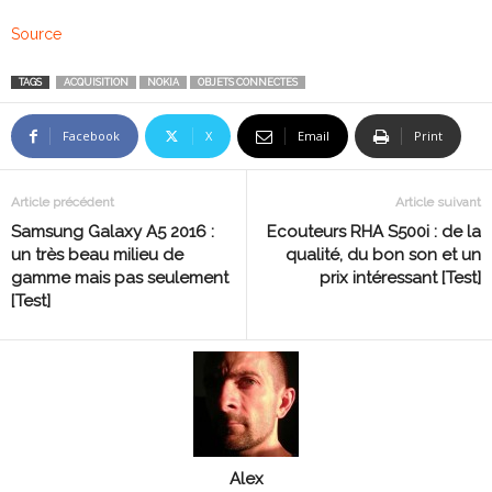
Source
TAGS
ACQUISITION
NOKIA
OBJETS CONNECTES
Facebook
X
Email
Print
Article précédent
Article suivant
Samsung Galaxy A5 2016 :
Ecouteurs RHA S500i : de la
un très beau milieu de
qualité, du bon son et un
gamme mais pas seulement
prix intéressant [Test]
[Test]
Alex