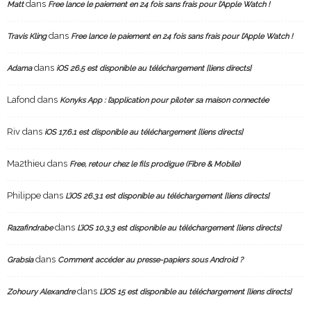
dans
Matt
Free lance le paiement en 24 fois sans frais pour l’Apple Watch !
dans
Travis Kling
Free lance le paiement en 24 fois sans frais pour l’Apple Watch !
dans
Adama
iOS 26.5 est disponible au téléchargement [liens directs]
Lafond
dans
Konyks App : l’application pour piloter sa maison connectée
Riv
dans
iOS 17.6.1 est disponible au téléchargement [liens directs]
Ma2thieu
dans
Free, retour chez le fils prodigue (Fibre & Mobile)
Philippe
dans
L’iOS 26.3.1 est disponible au téléchargement [liens directs]
dans
Razafindrabe
L’iOS 10.3.3 est disponible au téléchargement [liens directs]
dans
Grabsia
Comment accéder au presse-papiers sous Android ?
dans
Zohoury Alexandre
L’iOS 15 est disponible au téléchargement [liens directs]