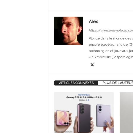
Alex
https://www.unsimpleclic.co
Plongé dans le monde des or
encore élevé au rang de "G
technologies et joue aux je
UnSimpleClic, j'espère agrand
ARTICLES CONNEXES
PLUS DE L'AUTEU