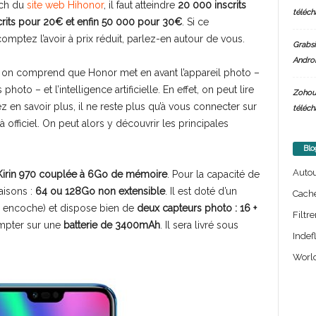
nch du
site web Hihonor
, il faut atteindre
20 000 inscrits
téléch
crits pour 20€ et enfin 50 000 pour 30€
. Si ce
mptez l’avoir à prix réduit, parlez-en autour de vous.
Grabsi
Androi
te, on comprend que Honor met en avant l’appareil photo –
hoto – et l’intelligence artificielle. En effet, on peut lire
Zohou
ez en savoir plus, il ne reste plus qu’à vous connecter sur
téléch
jà officiel. On peut alors y découvrir les principales
Blo
Auto
Kirin 970 couplée à 6Go de mémoire
. Pour la capacité de
aisons :
64 ou 128Go non extensible
. Il est doté d’un
Cach
e encoche) et dispose bien de
deux capteurs photo : 16 +
Filtre
ompter sur une
batterie de 3400mAh
. Il sera livré sous
Indef
World