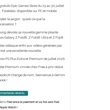
gratuits Epic Games Store du 23 au 30 juillet
: Foretales, disponible sur PC et mobile
pter le jargon : qu’est-ce que la
calisation ?
ng dévoile sa nouvelle gamme pliante
les Galaxy Z Fold8, Z Fold8 Ultra et Z Flip8
be s’attaque enfin aux vidéos générées par
 c’est une excellente nouvelle
itres PS Plus Extra et Premium de juillet 2026
be Premium s’invite chez Free à prix réduit
bookLM change de nom, bienvenue à Gemini
ook !
mentaires récents
ans
Free lance le paiement en 24 fois sans frais
’Apple Watch !