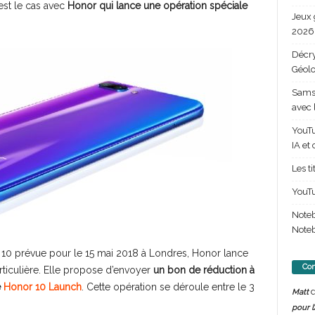
est le cas avec
Honor qui lance une opération spéciale
Jeux 
2026 
Décry
Géolo
Samsu
avec 
YouTu
IA et
Les t
YouTu
Note
Noteb
r 10 prévue pour le 15 mai 2018 à Londres, Honor lance
Com
ticulière. Elle propose d’envoyer
un bon de réduction à
e
Honor 10 Launch
. Cette opération se déroule entre le 3
d
Matt
pour l