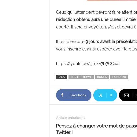
Ceux qui l’attendent devront faire attent
réduction obtenu aura une durée limitée
courte. Il sera envoyé le 15/05 et devra êt
Il reste encore
9 jours avant la présentati
vous inscrire et ainsi espérer avoir la pl
https://youtu.be/_mkS7b7CCa4
TAGS
FOR THE BRAVE
HONOR
HONOR 10
Facebook
X
Article précédent
Pensez à changer votre mot de pass
Twitter !