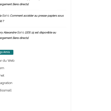
argement [liens directs]
dans
a
Comment accéder au presse-papiers sous
d ?
dans
ry Alexandre
L’iOS 15 est disponible au
argement [liens directs]
gs Amis
ur du Web
em
net
lagration
issmall