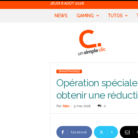
JEUDI 6 AOÛT 2026
NEWS
GAMING
TUTOS
U
n
S
i
m
p
l
SMARTPHONES
e
Opération spécial
C
l
obtenir une réducti
i
c
Par
Alex
-
5 mai 2018
0
Facebook
X