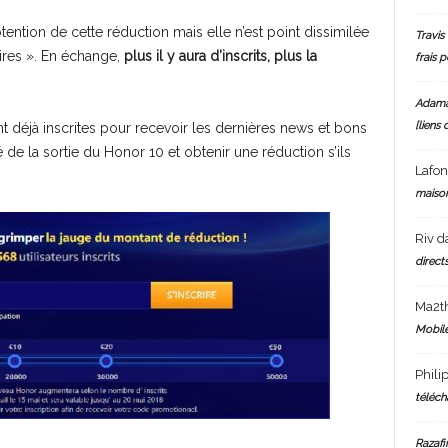
tention de cette réduction mais elle n’est point dissimilée
Travis 
ires ». En échange,
plus il y aura d’inscrits, plus la
frais 
Adam
[liens 
t déjà inscrites pour recevoir les dernières news et bons
de la sortie du Honor 10 et obtenir une réduction s’ils
Lafo
maiso
Riv
d
directs
Ma2t
Mobile
Phili
téléch
Razafi