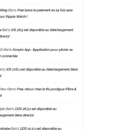
dans
Kling
Free lance le paiement en 24 fois sans
pour l’Apple Watch !
dans
a
iOS 26.5 est disponible au téléchargement
directs]
nd
dans
Konyks App : l’application pour piloter sa
n connectée
ans
iOS 17.6.1 est disponible au téléchargement [liens
]
hieu
dans
Free, retour chez le fils prodigue (Fibre &
)
ppe
dans
L’iOS 26.3.1 est disponible au
argement [liens directs]
dans
ndrabe
L’iOS 10.3.3 est disponible au