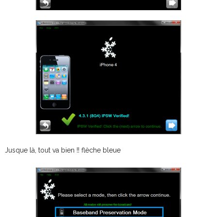
Jusque là, tout va bien !! flèche bleue