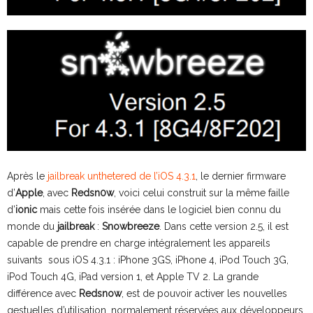
Après le
jailbreak unthetered de l’iOS 4.3.1
, le dernier firmware
d’
Apple
, avec
Redsn0w
, voici celui construit sur la même faille
d’
ionic
mais cette fois insérée dans le logiciel bien connu du
monde du
jailbreak
:
Snowbreeze
. Dans cette version 2.5, il est
capable de prendre en charge intégralement les appareils
suivants sous iOS 4.3.1 : iPhone 3GS, iPhone 4, iPod Touch 3G,
iPod Touch 4G, iPad version 1, et Apple TV 2. La grande
différence avec
Redsnow
, est de pouvoir activer les nouvelles
gestuelles d’utilisation, normalement réservées aux développeurs,