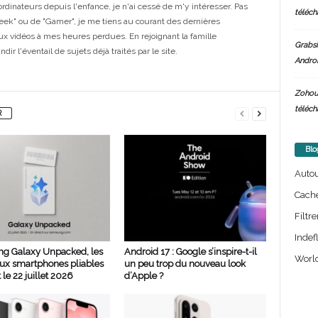
dinateurs depuis l'enfance, je n'ai cessé de m'y intéresser. Pas
téléch
eek" ou de "Gamer", je me tiens au courant des dernières
ux vidéos à mes heures perdues. En rejoignant la famille
Grabsi
ir l'éventail de sujets déjà traités par le site.
Androi
Zohou
téléch
R
Blo
Auto
Cach
Filtre
Indef
g Galaxy Unpacked, les
Android 17 : Google s’inspire-t-il
World
ux smartphones pliables
un peu trop du nouveau look
 le 22 juillet 2026
d’Apple ?