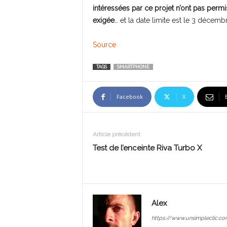
intéressées par ce projet n’ont pas per
exigée
… et la date limite est le 3 décemb
Source
TAGS
SMARTPHONE
Facebook
X
Article précédent
Test de l’enceinte Riva Turbo X
Alex
https://www.unsimpleclic.co