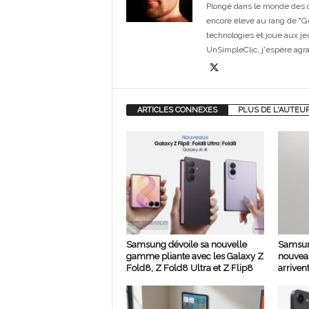
Plongé dans le monde des or
encore élevé au rang de "G
technologies et joue aux je
UnSimpleClic, j'espère agrand
ARTICLES CONNEXES
PLUS DE L'AUTEU
Samsung dévoile sa nouvelle
Samsun
gamme pliante avec les Galaxy Z
nouvea
Fold8, Z Fold8 Ultra et Z Flip8
arrivent