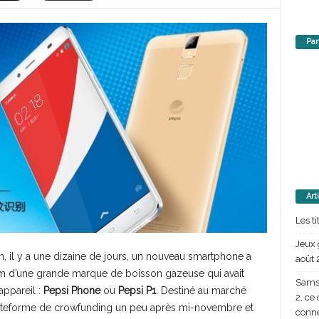
Par
Art
Les t
Jeux 
n, il y a une dizaine de jours, un nouveau smartphone a
août 
 nom d’une grande marque de boisson gazeuse qui avait
Samsu
appareil :
Pepsi Phone
ou
Pepsi P1
. Destiné au marché
2, ce
e plateforme de crowfunding un peu après mi-novembre et
conn