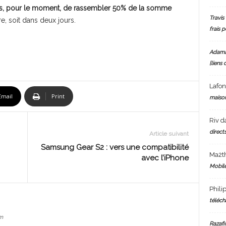
mis, pour le moment, de rassembler 50% de la somme
Travis 
re, soit dans deux jours.
frais 
Adam
[liens 
Lafo
Email
Print
maiso
Riv
d
directs
Article suivant
Samsung Gear S2 : vers une compatibilité
Ma2t
avec l’iPhone
Mobile
Phili
téléch
m
Razafi