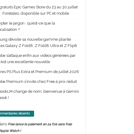
gratuits Epic Games Store du 23 au 30 juillet
: Foretales, disponible sur PC et mobile
pter le jargon : qu’est-ce que la
calisation ?
ng dévoile sa nouvelle gamme pliante
les Galaxy Z Fold8, Z Fold8 Ultra et Z Flip8
be s’attaque enfin aux vidéos générées par
 c’est une excellente nouvelle
itres PS Plus Extra et Premium de juillet 2026
be Premium s’invite chez Free à prix réduit
bookLM change de nom, bienvenue à Gemini
ook !
mentaires récents
ans
Free lance le paiement en 24 fois sans frais
’Apple Watch !