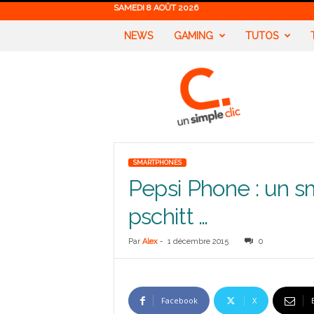
SAMEDI 8 AOÛT 2026
NEWS
GAMING
TUTOS
U
n
S
i
m
p
l
SMARTPHONES
e
Pepsi Phone : un s
C
l
pschitt …
i
c
Par
Alex
-
1 décembre 2015
0
Facebook
X