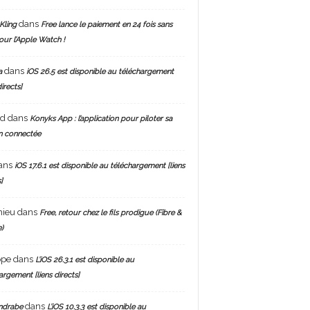
dans
Kling
Free lance le paiement en 24 fois sans
pour l’Apple Watch !
dans
a
iOS 26.5 est disponible au téléchargement
directs]
nd
dans
Konyks App : l’application pour piloter sa
n connectée
ans
iOS 17.6.1 est disponible au téléchargement [liens
]
hieu
dans
Free, retour chez le fils prodigue (Fibre &
)
ppe
dans
L’iOS 26.3.1 est disponible au
argement [liens directs]
dans
ndrabe
L’iOS 10.3.3 est disponible au