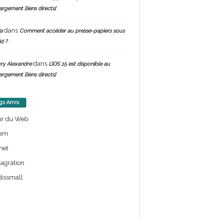
argement [liens directs]
dans
a
Comment accéder au presse-papiers sous
d ?
dans
ry Alexandre
L’iOS 15 est disponible au
argement [liens directs]
gs Amis
ur du Web
em
net
lagration
issmall