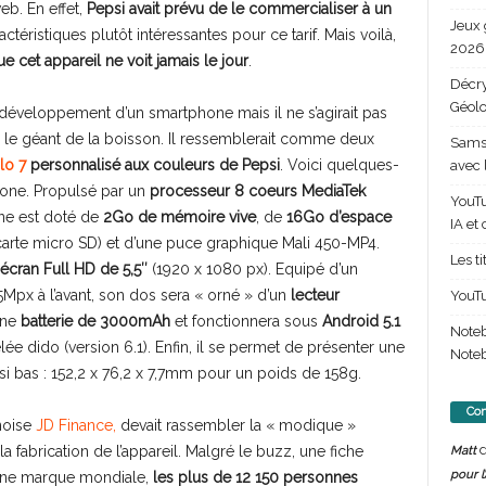
eb. En effet,
Pepsi avait prévu de le commercialiser à un
Jeux 
actéristiques plutôt intéressantes pour ce tarif. Mais voilà,
2026 
ue cet appareil ne voit jamais le jour
.
Décry
Géolo
le développement d’un smartphone mais il ne s’agirait pas
 le géant de la boisson. Il ressemblerait comme deux
Samsu
lo 7
personnalisé aux couleurs de Pepsi
. Voici quelques-
avec 
hone. Propulsé par un
processeur 8 coeurs MediaTek
YouTu
ne est doté de
2Go de mémoire vive
, de
16Go d’espace
IA et
carte micro SD) et d’une puce graphique Mali 450-MP4.
Les t
écran Full HD de 5,5″
(1920 x 1080 px). Equipé d’un
5Mpx à l’avant, son dos sera « orné » d’un
lecteur
YouTu
 une
batterie de 3000mAh
et fonctionnera sous
Android 5.1
Note
 dido (version 6.1). Enfin, il se permet de présenter une
Noteb
ssi bas : 152,2 x 76,2 x 7,7mm pour un poids de 158g.
Com
inoise
JD Finance,
devait rassembler la « modique »
d
fabrication de l’appareil. Malgré le buzz, une fiche
Matt
pour l
’une marque mondiale,
les plus de 12 150 personnes