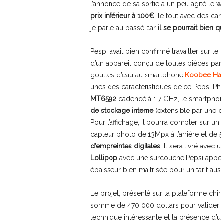
l’annonce de sa sortie a un peu agité le w
prix inférieur à 100€
, le tout avec des car
je parle au passé car
il se pourrait bien q
Pespi avait bien confirmé travailler sur 
d’un appareil conçu de toutes pièces par
gouttes d’eau au smartphone
Koobee Ha
unes des caractéristiques de ce Pepsi P
MT6592
cadencé à 1,7 GHz, le smartpho
de stockage interne
(extensible par une 
Pour l’affichage, il pourra compter sur un
capteur photo de 13Mpx à l’arrière et de 
d’empreintes digitales
. Il sera livré avec
Lollipop
avec une surcouche Pepsi appelée
épaisseur bien maitrisée pour un tarif au
Le projet, présenté sur la plateforme ch
somme de 470 000 dollars pour valider la 
technique intéressante et la présence d