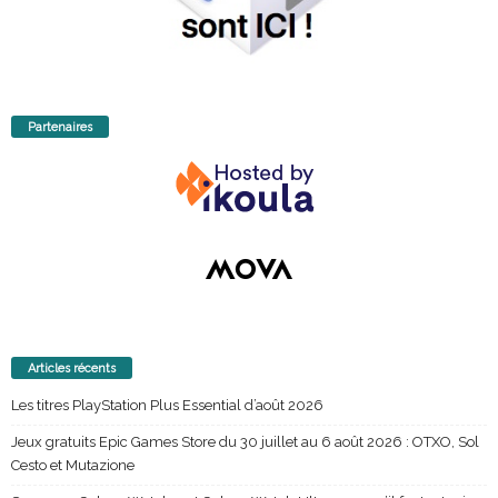
Partenaires
Articles récents
Les titres PlayStation Plus Essential d’août 2026
Jeux gratuits Epic Games Store du 30 juillet au 6 août 2026 : OTXO, Sol
Cesto et Mutazione