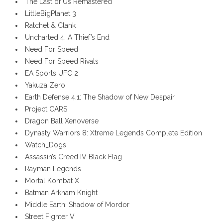
The Last of Us Remastered
LittleBigPlanet 3
Ratchet & Clank
Uncharted 4: A Thief’s End
Need For Speed
Need For Speed Rivals
EA Sports UFC 2
Yakuza Zero
Earth Defense 4.1: The Shadow of New Despair
Project CARS
Dragon Ball Xenoverse
Dynasty Warriors 8: Xtreme Legends Complete Edition
Watch_Dogs
Assassin’s Creed IV Black Flag
Rayman Legends
Mortal Kombat X
Batman Arkham Knight
Middle Earth: Shadow of Mordor
Street Fighter V