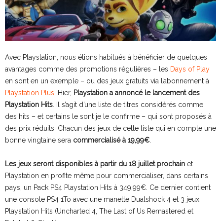
Avec Playstation, nous étions habitués à bénéficier de quelques
avantages comme des promotions régulières – les
Days of Play
en sont en un exemple – ou des jeux gratuits via l’abonnement à
Playstation Plus
. Hier,
Playstation a annoncé le lancement des
Playstation Hits
. Il s’agit d’une liste de titres considérés comme
des hits – et certains le sont je le confirme – qui sont proposés à
des prix réduits. Chacun des jeux de cette liste qui en compte une
bonne vingtaine sera
commercialisé à 19,99€
.
Les jeux seront disponibles à partir du 18 juillet prochain
et
Playstation en profite même pour commercialiser, dans certains
pays, un Pack PS4 Playstation Hits à 349,99€. Ce dernier contient
une console PS4 1To avec une manette Dualshock 4 et 3 jeux
Playstation Hits (Uncharted 4, The Last of Us Remastered et