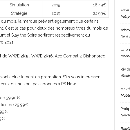
Simulation
2019
16,49€
Travis 
Stratégie
2019
24,99€
frais 
du mois, la marque prévient également que certains
t. C’est le cas pour deux des nombreux titres du mois de
Adam
 Hunt et Slay the Spire sortiront respectivement du
[liens 
e 2021.
Lafo
l s’agit de WWE 2K15, WWE 2K16, Ace Combat 7, Dishonored
maiso
Riv
d
directs
us sont actuellement en promotion. S’ils vous intéressent,
 ceux qui ne sont pas abonnés à PS Now :
Ma2t
Mobile
 de 39,90€
 lieu de 29,99€
Phili
,99€
téléch
99€
Razafi