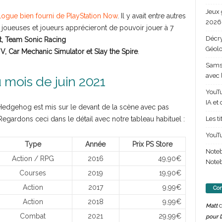
Jeux 
talogue bien fourni de PlayStation Now
. Il y avait entre autres
2026 
s joueuses et joueurs apprécieront de pouvoir jouer à 7
Décry
nt, Team Sonic Racing
Géolo
 V, Car Mechanic Simulator et Slay the Spire
.
Samsu
avec 
 mois de juin 2021
YouTu
IA et
 Hedgehog est mis sur le devant de la scène avec pas
Les t
Regardons ceci dans le détail avec notre tableau habituel :
YouTu
Type
Année
Prix PS Store
Note
Action / RPG
2016
49,90€
Noteb
Courses
2019
19,90€
Action
2017
9,99€
Com
Action
2018
9,99€
d
Matt
Combat
2021
29,99€
pour l