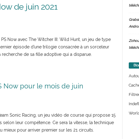
Now de juin 2021
téléch
Grabsi
Androi
s PS Now avec The Witcher III: Wild Hunt, un jeu de type
Zohou
dernier épisode d’une trilogie consacrée à un sorceleur
téléch
 recherche de sa fille adoptive qui a disparue.
Blo
Auto
PS Now pour le mois de juin
Cach
Filtre
Indef
World
Team Sonic Racing, un jeu vidéo de course qui propose 15
s selon leur compétence. Ce sera la vitesse, la technique
 mieux pour arriver premier sur les 21 circuits.