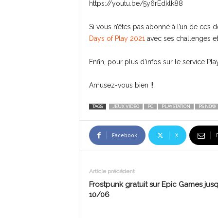
https://youtu.be/5y6rEdklk88
Si vous n’êtes pas abonné à l’un de ces d
Days of Play 2021
avec ses challenges et
Enfin, pour plus d’infos sur le service Pl
Amusez-vous bien !!
TAGS
JEUX VIDEO
PC
PLAYSTATION
PS NOW
Facebook
X
Article précédent
Frostpunk gratuit sur Epic Games jusq
10/06