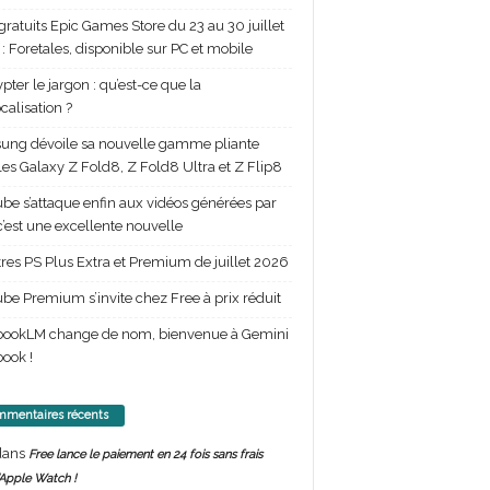
gratuits Epic Games Store du 23 au 30 juillet
: Foretales, disponible sur PC et mobile
pter le jargon : qu’est-ce que la
calisation ?
ng dévoile sa nouvelle gamme pliante
les Galaxy Z Fold8, Z Fold8 Ultra et Z Flip8
be s’attaque enfin aux vidéos générées par
 c’est une excellente nouvelle
itres PS Plus Extra et Premium de juillet 2026
be Premium s’invite chez Free à prix réduit
bookLM change de nom, bienvenue à Gemini
ook !
mentaires récents
ans
Free lance le paiement en 24 fois sans frais
’Apple Watch !