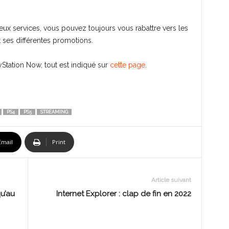
eux services, vous pouvez toujours vous rabattre vers les
 ses différentes promotions.
ayStation Now, tout est indiqué sur
cette page
.
PS4
PS5
STREAMING
Email
Print
Article suivant
u’au
Internet Explorer : clap de fin en 2022