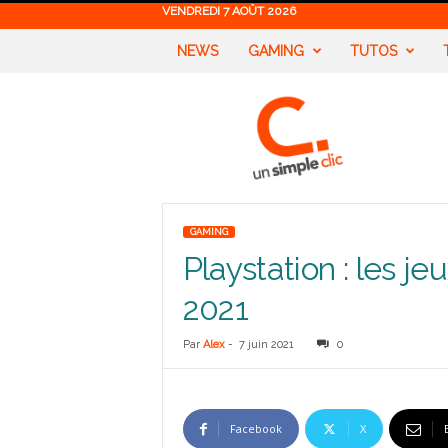
VENDREDI 7 AOÛT 2026
NEWS
GAMING
TUTOS
U
n
S
i
m
p
l
GAMING
e
Playstation : les j
C
l
2021
i
c
Par
Alex
-
7 juin 2021
0
Facebook
X