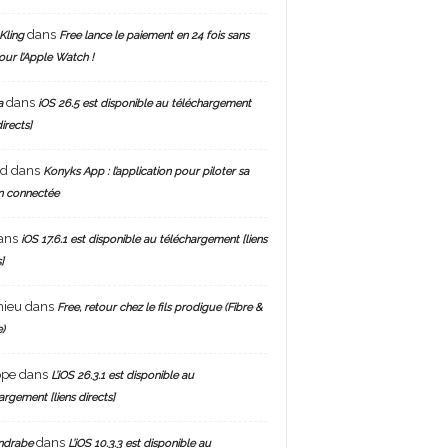
dans
Kling
Free lance le paiement en 24 fois sans
pour l’Apple Watch !
dans
a
iOS 26.5 est disponible au téléchargement
directs]
nd
dans
Konyks App : l’application pour piloter sa
n connectée
ans
iOS 17.6.1 est disponible au téléchargement [liens
]
hieu
dans
Free, retour chez le fils prodigue (Fibre &
)
ppe
dans
L’iOS 26.3.1 est disponible au
argement [liens directs]
dans
ndrabe
L’iOS 10.3.3 est disponible au