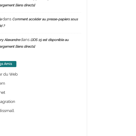
argement [liens directs]
dans
a
Comment accéder au presse-papiers sous
d ?
dans
ry Alexandre
L’iOS 15 est disponible au
argement [liens directs]
gs Amis
ur du Web
em
net
lagration
issmall