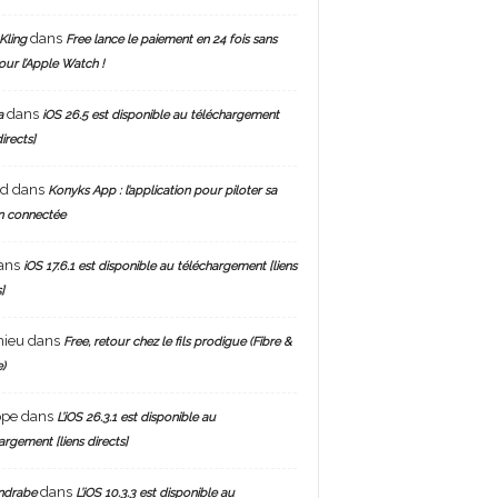
dans
Kling
Free lance le paiement en 24 fois sans
pour l’Apple Watch !
dans
a
iOS 26.5 est disponible au téléchargement
directs]
nd
dans
Konyks App : l’application pour piloter sa
n connectée
ans
iOS 17.6.1 est disponible au téléchargement [liens
]
hieu
dans
Free, retour chez le fils prodigue (Fibre &
)
ppe
dans
L’iOS 26.3.1 est disponible au
argement [liens directs]
dans
ndrabe
L’iOS 10.3.3 est disponible au