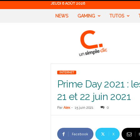
JEUDI 6 AOÛT 2026
NEWS
GAMING
TUTOS
U
n
S
i
m
p
l
INTERNET
e
Prime Day 2021 : le
C
l
21 et 22 juin 2021
i
c
Par
Alex
-
15 juin 2021
0
Facebook
X