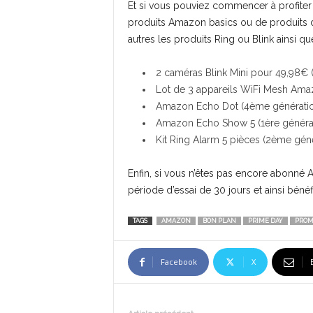
Et si vous pouviez commencer à profiter d
produits Amazon basics ou de produits 
autres les produits Ring ou Blink ainsi 
2 caméras Blink Mini pour 49,98€ (
Lot de 3 appareils WiFi Mesh Amaz
Amazon Echo Dot (4ème génération)
Amazon Echo Show 5 (1ère générati
Kit Ring Alarm 5 pièces (2ème géné
Enfin, si vous n’êtes pas encore abonné 
période d’essai de 30 jours et ainsi bén
TAGS
AMAZON
BON PLAN
PRIME DAY
PROM
Facebook
X