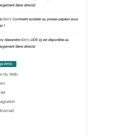
argement [liens directs]
dans
a
Comment accéder au presse-papiers sous
d ?
dans
ry Alexandre
L’iOS 15 est disponible au
argement [liens directs]
gs Amis
ur du Web
em
net
lagration
issmall