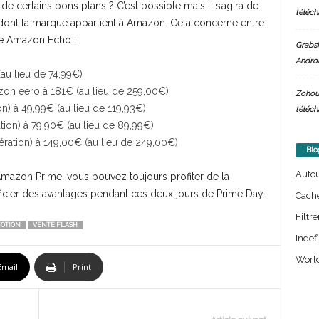
e certains bons plans ? C’est possible mais il s’agira de
téléch
dont la marque appartient à Amazon. Cela concerne entre
que Amazon Echo :
Grabsi
Androi
au lieu de 74,99€)
on eero à 181€ (au lieu de 259,00€)
Zohou
 à 49,99€ (au lieu de 119,93€)
téléch
on) à 79,90€ (au lieu de 89,99€)
ration) à 149,00€ (au lieu de 249,00€)
Blo
Auto
Amazon Prime, vous pouvez toujours profiter de la
éficier des avantages pendant ces deux jours de Prime Day.
Cach
Filtre
OTION
VENTE FLASH
Indef
World
Email
Print