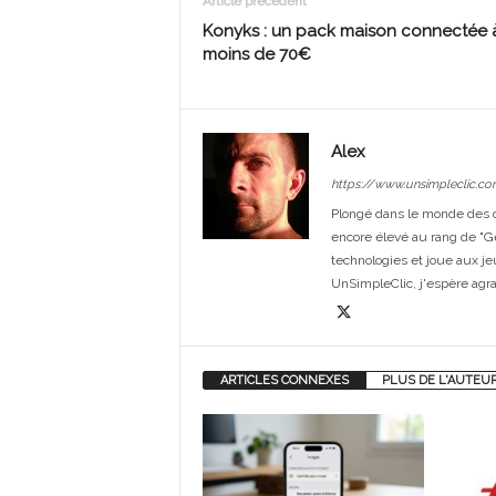
Article précédent
Konyks : un pack maison connectée 
moins de 70€
Alex
https://www.unsimpleclic.co
Plongé dans le monde des or
encore élevé au rang de "G
technologies et joue aux je
UnSimpleClic, j'espère agrand
ARTICLES CONNEXES
PLUS DE L'AUTEU