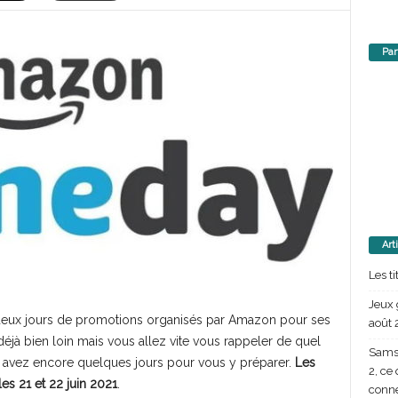
Par
Art
Les t
Jeux 
s deux jours de promotions organisés par Amazon pour ses
août 
 déjà bien loin mais vous allez vite vous rappeler de quel
Samsu
ous avez encore quelques jours pour vous y préparer.
Les
2, ce
s 21 et 22 juin 2021
.
conn