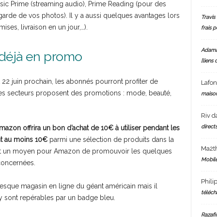
sic Prime (streaming audio), Prime Reading (pour des
rde de vos photos). Il y a aussi quelques avantages lors
Travis 
s, livraison en un jour,…).
frais 
Adam
déjà en promo
[liens 
 22 juin prochain, les abonnés pourront profiter de
Lafo
les secteurs proposent des promotions : mode, beauté,
maiso
Riv
d
directs
mazon offrira un bon d’achat de 10€ à utiliser pendant les
t au moins 10€
parmi une sélection de produits dans la
Ma2t
’est un moyen pour Amazon de promouvoir les quelques
Mobile
concernées.
Phili
tesque magasin en ligne du géant américain mais il
téléch
y sont repérables par un badge bleu.
Razafi