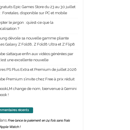
gratuits Epic Games Store du 23 au 30 juillet
: Foretales, disponible sur PC et mobile
pter le jargon : qu’est-ce que la
calisation ?
ng dévoile sa nouvelle gamme pliante
les Galaxy Z Fold8, Z Fold8 Ultra et Z Flip8
be s’attaque enfin aux vidéos générées par
 c’est une excellente nouvelle
itres PS Plus Extra et Premium de juillet 2026
be Premium s’invite chez Free à prix réduit
bookLM change de nom, bienvenue à Gemini
ook !
mentaires récents
ans
Free lance le paiement en 24 fois sans frais
’Apple Watch !