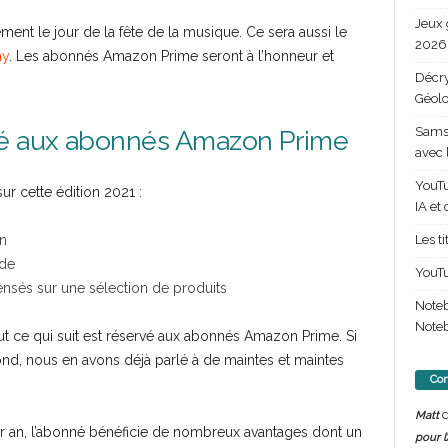
Jeux 
ment le jour de la fête de la musique. Ce sera aussi le
2026 
ay
. Les abonnés Amazon Prime seront à l’honneur et
Décry
Géolo
Samsu
é aux abonnés Amazon Prime
avec 
YouTu
r cette édition 2021 :
IA et
Les t
in
nde
YouTu
nsés sur une sélection de produits
Note
Noteb
out ce qui suit est réservé aux abonnés Amazon Prime. Si
d, nous en avons déjà parlé à de maintes et maintes
Com
d
Matt
an, l’abonné bénéficie de nombreux avantages dont un
pour l