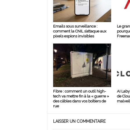
Emails sous surveillance :
Le gran
comment la CNIL s’attaque aux
pourquo
pixels espions invisibles
Freenau
Fibre : comment un outil high-
AI Laby
tech va mettre fin à la « guerre »
de Clou
des câbles dans vos boîtiers de
malveil
rue
LAISSER UN COMMENTAIRE